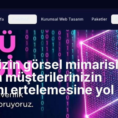
fa
Kurumsal
Kurumsal Web Tasarım
Paketler
Ç
zin görsel mimaris
 müşterilerinizin
nı ertelemesine yol