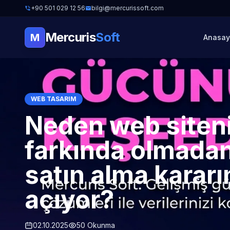
+90 501 029 12 56
bilgi@mercurissoft.com
Mercuris
Soft
M
Anasay
WEB TASARIM
Neden web siteni
farkında olmadan
satın alma kararı
açıyor?
02.10.2025
50 Okunma