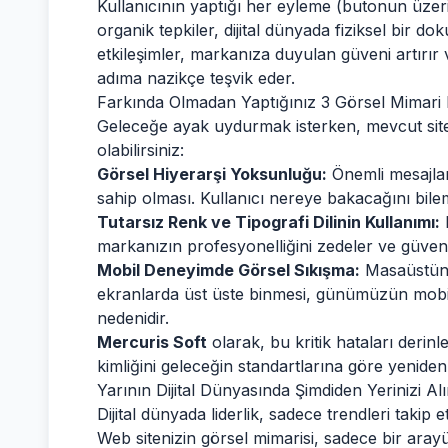
Kullanıcının yaptığı her eyleme (butonun üzeri
organik tepkiler, dijital dünyada fiziksel bir 
etkileşimler, markanıza duyulan güveni artırır
adıma nazikçe teşvik eder.
Farkında Olmadan Yaptığınız 3 Görsel Mimari 
Geleceğe ayak uydurmak isterken, mevcut siten
olabilirsiniz:
Görsel Hiyerarşi Yoksunluğu:
Önemli mesajlar
sahip olması. Kullanıcı nereye bakacağını bilem
Tutarsız Renk ve Tipografi Dilinin Kullanımı:
K
markanızın profesyonelliğini zedeler ve güvensi
Mobil Deneyimde Görsel Sıkışma:
Masaüstünd
ekranlarda üst üste binmesi, günümüzün mobil
nedenidir.
Mercuris Soft
olarak, bu kritik hataları derinl
kimliğini geleceğin standartlarına göre yeniden 
Yarının Dijital Dünyasında Şimdiden Yerinizi Al
Dijital dünyada liderlik, sadece trendleri taki
Web sitenizin görsel mimarisi, sadece bir aray