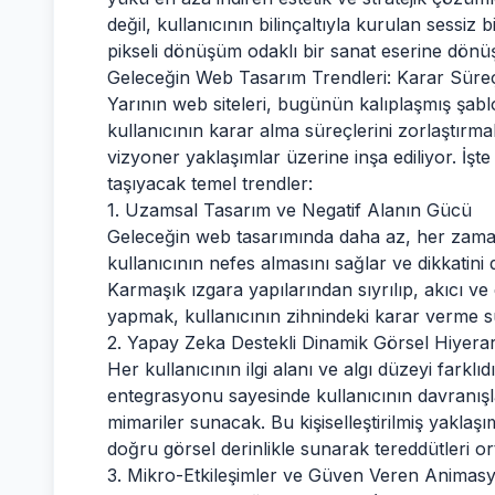
değil, kullanıcının bilinçaltıyla kurulan sessiz
pikseli dönüşüm odaklı bir sanat eserine dönü
Geleceğin Web Tasarım Trendleri: Karar Süreçle
Yarının web siteleri, bugünün kalıplaşmış şabl
kullanıcının karar alma süreçlerini zorlaştırma
vizyoner yaklaşımlar üzerine inşa ediliyor. İşt
taşıyacak temel trendler:
1. Uzamsal Tasarım ve Negatif Alanın Gücü
Geleceğin web tasarımında daha az, her zaman 
kullanıcının nefes almasını sağlar ve dikkatin
Karmaşık ızgara yapılarından sıyrılıp, akıcı ve
yapmak, kullanıcının zihnindeki karar verme sür
2. Yapay Zeka Destekli Dinamik Görsel Hiyerar
Her kullanıcının ilgi alanı ve algı düzeyi farklı
entegrasyonu sayesinde kullanıcının davranışla
mimariler sunacak. Bu kişiselleştirilmiş yaklaşı
doğru görsel derinlikle sunarak tereddütleri ort
3. Mikro-Etkileşimler ve Güven Veren Animas