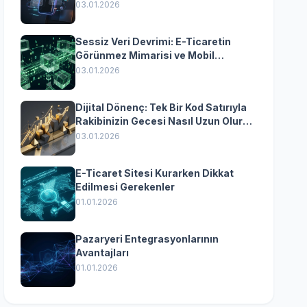
Yazılımın Kazandıran
03.01.2026
Senkronizasyonu
Sessiz Veri Devrimi: E-Ticaretin
Görünmez Mimarisi ve Mobil
Dönüşümün Kurumsal Anahtarı
03.01.2026
Dijital Dönenç: Tek Bir Kod Satırıyla
Rakibinizin Gecesi Nasıl Uzun Olur?
(Kurumsal Yazılımın Güçlü Rolü)
03.01.2026
E-Ticaret Sitesi Kurarken Dikkat
Edilmesi Gerekenler
01.01.2026
Pazaryeri Entegrasyonlarının
Avantajları
01.01.2026