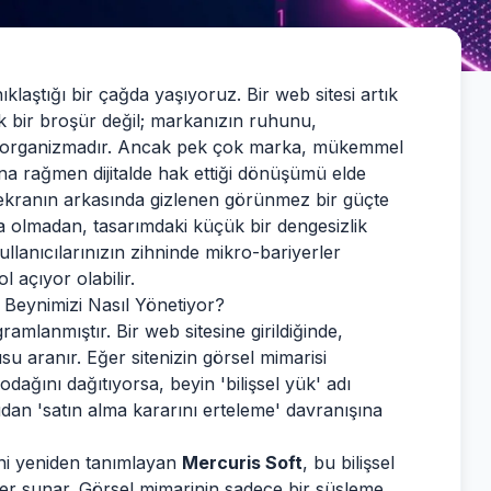
ıklaştığı bir çağda yaşıyoruz. Bir web sitesi artık
k bir broşür değil; markanızın ruhunu,
ir organizmadır. Ancak pek çok marka, mükemmel
a rağmen dijitalde hak ettiği dönüşümü elde
ekranın arkasında gizlenen görünmez bir güçte
da olmadan, tasarımdaki küçük bir dengesizlik
ullanıcılarınızın zihninde mikro-bariyerler
 açıyor olabilir.
 Beynimizi Nasıl Yönetiyor?
ramlanmıştır. Bir web sitesine girildiğinde,
su aranır. Eğer sitenizin görsel mimarisi
ağını dağıtıyorsa, beyin 'bilişsel yük' adı
rudan 'satın alma kararını erteleme' davranışına
ini yeniden tanımlayan
Mercuris Soft
, bu bilişsel
ler sunar. Görsel mimarinin sadece bir süsleme