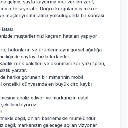
ne gelme, sayfa kaydırma vb.) verilen zarif,
dokunma hissi yaratır. Doğru kurgulanmış mikro-
 ve müşteriyi satın alma yolculuğunda bir sonraki
Hatası
izde müşterilerinizi kaçıran hataları yapıyor
ın, butonların ve ürünlerin aynı görsel ağırlığa
ediğinde sayfayı hızla terk eder.
aotik renk paletleri ve okunması zor yazı tipleri,
zlik yaratır.
e harika görünen bir mimarinin mobil
 öncelikli dünyasında en büyük ciro kaybı
emesine analiz ediyor ve markanızın dijital
şekillendiriyoruz.
ın
p etmekle değil, onları belirlemekle mümkündür.
üz değil; markanızın geleceğe açılan vizyoner