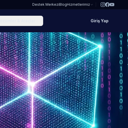
Destek Merkezi
Blog
Hizmetlerimiz
özümler & Araçlar
Giriş Yap
i