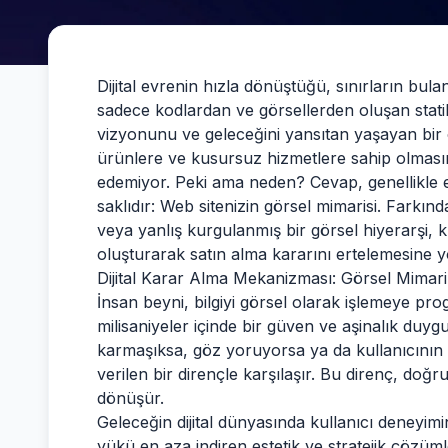
Dijital evrenin hızla dönüştüğü, sınırların bulan
sadece kodlardan ve görsellerden oluşan stati
vizyonunu ve geleceğini yansıtan yaşayan b
ürünlere ve kusursuz hizmetlere sahip olmasın
edemiyor. Peki ama neden? Cevap, genellikle 
saklıdır: Web sitenizin görsel mimarisi. Farkın
veya yanlış kurgulanmış bir görsel hiyerarşi, k
oluşturarak satın alma kararını ertelemesine yol
Dijital Karar Alma Mekanizması: Görsel Mimari
İnsan beyni, bilgiyi görsel olarak işlemeye prog
milisaniyeler içinde bir güven ve aşinalık duygu
karmaşıksa, göz yoruyorsa ya da kullanıcının od
verilen bir dirençle karşılaşır. Bu direnç, doğ
dönüşür.
Geleceğin dijital dünyasında kullanıcı deneyim
yükü en aza indiren estetik ve stratejik çözüm