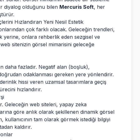
 bir diyalog olduğunu bilen
Mercuris Soft
, her
ştürür.
rini Hızlandıran Yeni Nesil Estetik
onlarından çok farklı olacak. Geleceğin trendleri,
k yerine, onlara rehberlik eden sezgisel ve
e web sitenizin görsel mimarisini geleceğe
daha fazladır. Negatif alan (boşluk),
i doğrudan odaklanması gereken yere yönlendirir.
 derinlik hissi veren uzamsal tasarımlara geçiş
ecini hızlandırır.
şi
dır. Geleceğin web siteleri, yapay zeka
rına göre anlık olarak şekillenen dinamik görsel
m, kullanıcının tam olarak görmek istediği bilgiyi
adan kaldırır.
yonlar