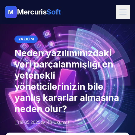
Mercuris
Soft
M
YAZILIM
Neden yazılımınızdaki
veri parçalanmışlığı en
yetenekli
yöneticilerinizin bile
yanlış kararlar almasına
neden olur?
18.05.2025
146 Okunma