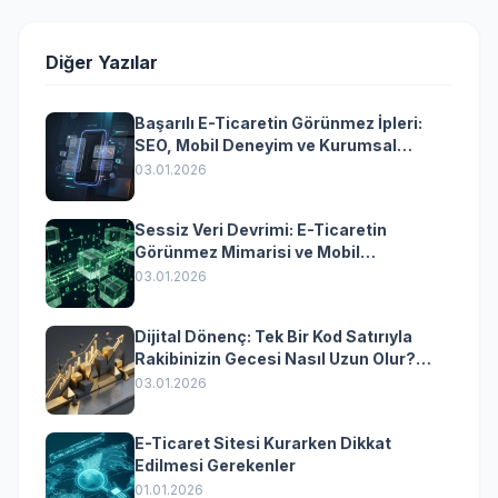
Diğer Yazılar
Başarılı E-Ticaretin Görünmez İpleri:
SEO, Mobil Deneyim ve Kurumsal
Yazılımın Kazandıran Senkronizasyonu
03.01.2026
Sessiz Veri Devrimi: E-Ticaretin
Görünmez Mimarisi ve Mobil
Dönüşümün Kurumsal Anahtarı
03.01.2026
Dijital Dönenç: Tek Bir Kod Satırıyla
Rakibinizin Gecesi Nasıl Uzun Olur?
(Kurumsal Yazılımın Güçlü Rolü)
03.01.2026
E-Ticaret Sitesi Kurarken Dikkat
Edilmesi Gerekenler
01.01.2026