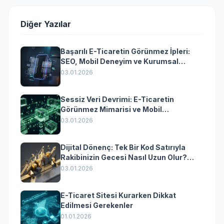
Diğer Yazılar
Başarılı E-Ticaretin Görünmez İpleri:
SEO, Mobil Deneyim ve Kurumsal
Yazılımın Kazandıran Senkronizasyonu
03.01.2026
Sessiz Veri Devrimi: E-Ticaretin
Görünmez Mimarisi ve Mobil
Dönüşümün Kurumsal Anahtarı
03.01.2026
Dijital Dönenç: Tek Bir Kod Satırıyla
Rakibinizin Gecesi Nasıl Uzun Olur?
(Kurumsal Yazılımın Güçlü Rolü)
03.01.2026
E-Ticaret Sitesi Kurarken Dikkat
Edilmesi Gerekenler
01.01.2026