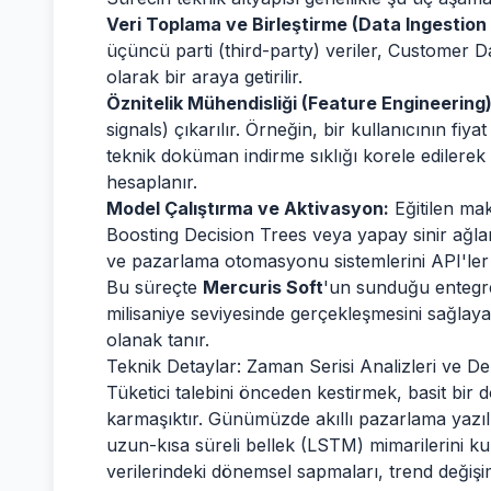
Veri Toplama ve Birleştirme (Data Ingestion
üçüncü parti (third-party) veriler, Customer 
olarak bir araya getirilir.
Öznitelik Mühendisliği (Feature Engineering)
signals) çıkarılır. Örneğin, bir kullanıcının fiya
teknik doküman indirme sıklığı korele edilerek 
hesaplanır.
Model Çalıştırma ve Aktivasyon:
Eğitilen mak
Boosting Decision Trees veya yapay sinir ağları
ve pazarlama otomasyonu sistemlerini API'ler ar
Bu süreçte
Mercuris Soft
'un sunduğu entegre 
milisaniye seviyesinde gerçekleşmesini sağlaya
olanak tanır.
Teknik Detaylar: Zaman Serisi Analizleri ve D
Tüketici talebini önceden kestirmek, basit bir
karmaşıktır. Günümüzde akıllı pazarlama yazılım
uzun-kısa süreli bellek (LSTM) mimarilerini ku
verilerindeki dönemsel sapmaları, trend değişim