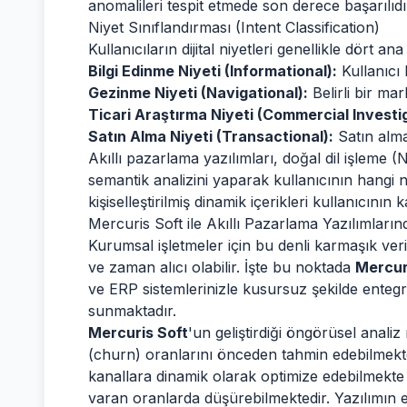
anomalileri tespit etmede son derece başarılıdı
Niyet Sınıflandırması (Intent Classification)
Kullanıcıların dijital niyetleri genellikle dört ana
Bilgi Edinme Niyeti (Informational):
Kullanıcı
Gezinme Niyeti (Navigational):
Belirli bir ma
Ticari Araştırma Niyeti (Commercial Investi
Satın Alma Niyeti (Transactional):
Satın alma
Akıllı pazarlama yazılımları, doğal dil işleme 
semantik analizini yaparak kullanıcının hangi 
kişiselleştirilmiş dinamik içerikleri kullanıcının k
Mercuris Soft ile Akıllı Pazarlama Yazılımlar
Kurumsal işletmeler için bu denli karmaşık veri
ve zaman alıcı olabilir. İşte bu noktada
Mercur
ve ERP sistemlerinizle kusursuz şekilde entegre
sunmaktadır.
Mercuris Soft
'un geliştirdiği öngörüsel anali
(churn) oranlarını önceden tahmin edebilmekt
kanallara dinamik olarak optimize edebilmekte
varan oranlarda düşürebilmektedir. Yazılımın 