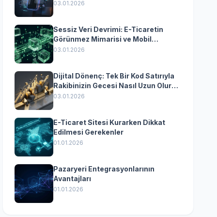
Yazılımın Kazandıran
03.01.2026
Senkronizasyonu
Sessiz Veri Devrimi: E-Ticaretin
Görünmez Mimarisi ve Mobil
Dönüşümün Kurumsal Anahtarı
03.01.2026
Dijital Dönenç: Tek Bir Kod Satırıyla
Rakibinizin Gecesi Nasıl Uzun Olur?
(Kurumsal Yazılımın Güçlü Rolü)
03.01.2026
E-Ticaret Sitesi Kurarken Dikkat
Edilmesi Gerekenler
01.01.2026
Pazaryeri Entegrasyonlarının
Avantajları
01.01.2026