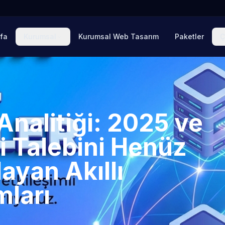
fa
Kurumsal
Kurumsal Web Tasarım
Paketler
Ç
Analitiği: 2025 ve
i Talebini Henüz
yan Akıllı
mları