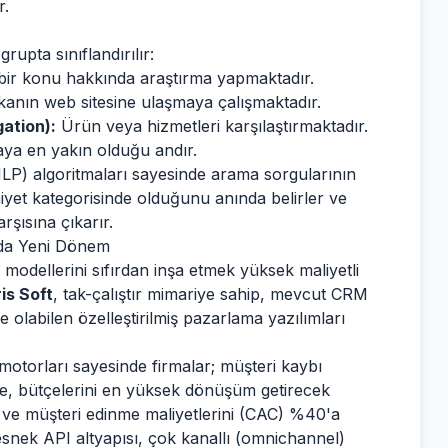
r.
 grupta sınıflandırılır:
 bir konu hakkında araştırma yapmaktadır.
rkanın web sitesine ulaşmaya çalışmaktadır.
gation):
Ürün veya hizmetleri karşılaştırmaktadır.
ya en yakın olduğu andır.
(NLP) algoritmaları sayesinde arama sorgularının
niyet kategorisinde olduğunu anında belirler ve
arşısına çıkarır.
ında Yeni Dönem
 modellerini sıfırdan inşa etmek yüksek maliyetli
is Soft
, tak-çalıştır mimariye sahip, mevcut CRM
 olabilen özelleştirilmiş pazarlama yazılımları
z motorları sayesinde firmalar; müşteri kaybı
e, bütçelerini en yüksek dönüşüm getirecek
 ve müşteri edinme maliyetlerini (CAC) %40'a
esnek API altyapısı, çok kanallı (omnichannel)