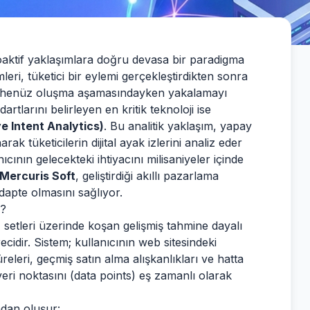
oaktif yaklaşımlara doğru devasa bir paradigma
ri, tüketici bir eylemi gerçekleştirdikten sonra
lebi henüz oluşma aşamasındayken yakalamayı
tlarını belirleyen en kritik teknoloji ise
ve Intent Analytics)
. Bu analitik yaklaşım, yapay
k tüketicilerin dijital ayak izlerini analiz eder
cının gelecekteki ihtiyacını milisaniyeler içinde
Mercuris Soft
, geliştirdiği akıllı pazarlama
apte olmasını sağlıyor.
r?
) setleri üzerinde koşan gelişmiş tahmine dayalı
cidir. Sistem; kullanıcının web sitesindeki
üreleri, geçmiş satın alma alışkanlıkları ve hatta
veri noktasını (data points) eş zamanlı olarak
adan oluşur: