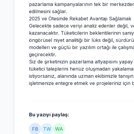
pazarlama kampanyalarının tek bir merkezden yö
edilmesini sağlar.
2025 ve Ötesinde Rekabet Avantajı Sağlamak
Gelecekte sadece veriyi analiz edenler değil, 
kazanacaktır. Tüketicilerin beklentilerinin san
öngörüsel niyet analitiği bir lüks değil, sürdür
modelleri ve güçlü bir yazılım ortağı ile çalış
geçirecektir.
Siz de şirketinizin pazarlama altyapısını yapa
tüketici taleplerini henüz oluşmadan yakalam
istiyorsanız, alanında uzman ekibimizle tanışı
işletmenize entegre etmek ve projeleriniz için bi
Bu yazıyı paylaş:
FB
TW
WA