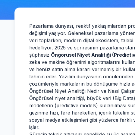
Pazarlama dünyası, reaktif yaklaşımlardan pr
değişimi yaşıyor. Geleneksel pazarlama yöntemle
veri toplarken; modern dijital ekosistem, ta
hedefliyor. 2025 ve sonrasının pazarlama standar
şüphesiz
Öngörüsel Niyet Analitiği (Predicti
zeka ve makine öğrenimi algoritmalarını kullanara
ve henüz satın alma kararı vermemiş bir kullanı
tahmin eder. Yazılım dünyasının öncülerinden
çözümleriyle markaların bu dönüşüme hızla ad
Öngörüsel Niyet Analitiği Nedir ve Nasıl Çalışı
Öngörüsel niyet analitiği, büyük veri (Big Data
modellerin (predictive models) kullanılması süre
gezinme hızı, fare hareketleri, içerik tüketim s
sosyal medya etkileşimleri gibi yüzlerce farklı 
işler.
Sürecin teknik altyapısı genellikle şu üç aşam