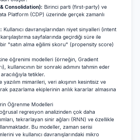
 & Consolidation):
Birinci parti (first-party) ve
Data Platform (CDP) üzerinde gerçek zamanlı
:
Kullanıcı davranışlarından niyet sinyalleri (intent
t karşılaştırma sayfalarında geçirdiği süre ile
bir "satın alma eğilimi skoru" (propensity score)
ine öğrenimi modelleri (örneğin, Gradient
), kullanıcının bir sonraki adımını tahmin eder
acılığıyla tetikler.
yazılım mimarileri, veri akışının kesintisiz ve
rak pazarlama ekiplerinin anlık kararlar almasına
erin Öğrenme Modelleri
 doğrusal regresyon analizinden çok daha
ları, tekrarlayan sinir ağları (RNN) ve özellikle
llanmaktadır. Bu modeller, zaman serisi
lerini ve kullanıcı davranışlarındaki mikro