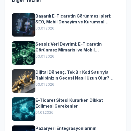
Diğer Yazılar
Başarılı E-Ticaretin Görünmez İpleri:
SEO, Mobil Deneyim ve Kurumsal
Yazılımın Kazandıran Senkronizasyonu
03.01.2026
Sessiz Veri Devrimi: E-Ticaretin
Görünmez Mimarisi ve Mobil
Dönüşümün Kurumsal Anahtarı
03.01.2026
Dijital Dönenç: Tek Bir Kod Satırıyla
Rakibinizin Gecesi Nasıl Uzun Olur?
(Kurumsal Yazılımın Güçlü Rolü)
03.01.2026
E-Ticaret Sitesi Kurarken Dikkat
Edilmesi Gerekenler
01.01.2026
Pazaryeri Entegrasyonlarının