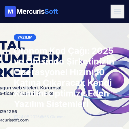
Mercuris
Soft
M
YAZILIM
Otonom Kod Çağı: 2025
ve Ötesinde Şirketinizin
Operasyonel Hızını 10
Katına Çıkaracak Kendi
Kendini Optimize Eden
Yazılım Sistemleri
24.08.2025
55 Okunma