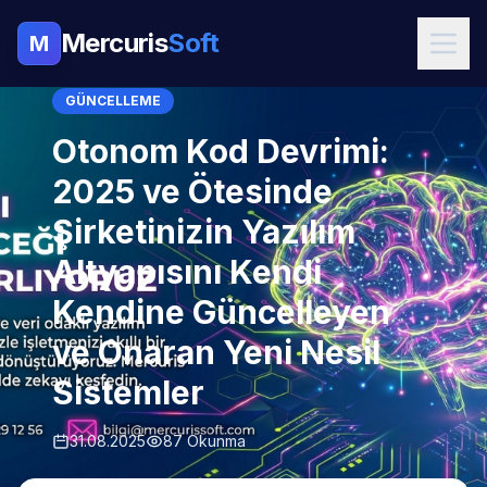
Mercuris
Soft
M
GÜNCELLEME
Otonom Kod Devrimi:
2025 ve Ötesinde
Şirketinizin Yazılım
Altyapısını Kendi
Kendine Güncelleyen
ve Onaran Yeni Nesil
Sistemler
31.08.2025
87 Okunma