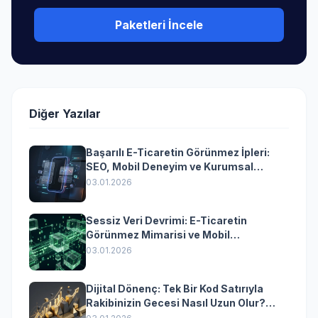
Paketleri İncele
Diğer Yazılar
Başarılı E-Ticaretin Görünmez İpleri:
SEO, Mobil Deneyim ve Kurumsal
Yazılımın Kazandıran Senkronizasyonu
03.01.2026
Sessiz Veri Devrimi: E-Ticaretin
Görünmez Mimarisi ve Mobil
Dönüşümün Kurumsal Anahtarı
03.01.2026
Dijital Dönenç: Tek Bir Kod Satırıyla
Rakibinizin Gecesi Nasıl Uzun Olur?
(Kurumsal Yazılımın Güçlü Rolü)