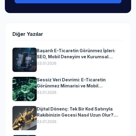
Diğer Yazılar
Başarılı E-Ticaretin Görünmez İpleri:
SEO, Mobil Deneyim ve Kurumsal
Yazılımın Kazandıran Senkronizasyonu
03.01.2026
Sessiz Veri Devrimi: E-Ticaretin
Görünmez Mimarisi ve Mobil
Dönüşümün Kurumsal Anahtarı
03.01.2026
Dijital Dönenç: Tek Bir Kod Satırıyla
Rakibinizin Gecesi Nasıl Uzun Olur?
(Kurumsal Yazılımın Güçlü Rolü)
03.01.2026