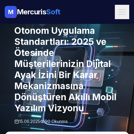
Mercuris
Soft
M
MOBIL UYGULAMA
Otonom Uygulama
Standartları: 2025 ve
Ötesinde
Müşterilerinizin Dijital
Ayak İzini Bir Karar
Mekanizmasına
Dönüştüren Akıllı Mobil
Yazılım Vizyonu
15.06.2025
90 Okunma