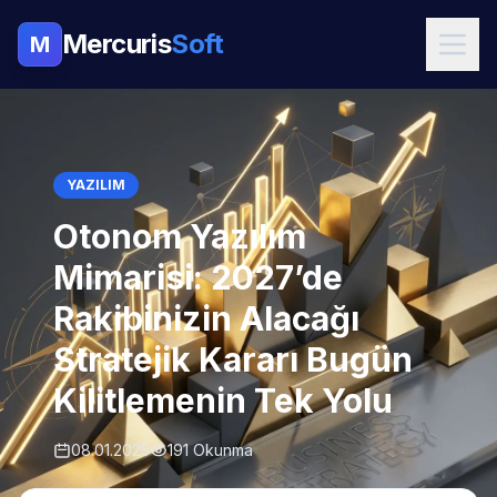
Mercuris
Soft
M
YAZILIM
Otonom Yazılım
Mimarisi: 2027’de
Rakibinizin Alacağı
Stratejik Kararı Bugün
Kilitlemenin Tek Yolu
08.01.2025
191 Okunma