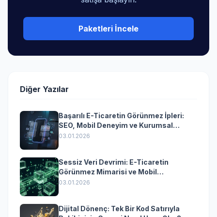
Paketleri İncele
Diğer Yazılar
Başarılı E-Ticaretin Görünmez İpleri:
SEO, Mobil Deneyim ve Kurumsal
Yazılımın Kazandıran Senkronizasyonu
03.01.2026
Sessiz Veri Devrimi: E-Ticaretin
Görünmez Mimarisi ve Mobil
Dönüşümün Kurumsal Anahtarı
03.01.2026
Dijital Dönenç: Tek Bir Kod Satırıyla