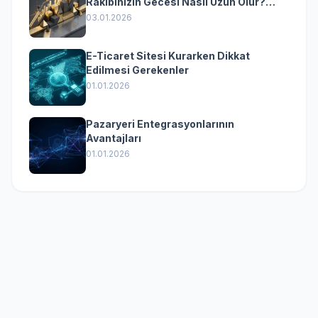
Rakibinizin Gecesi Nasıl Uzun Olur?
(Kurumsal Yazılımın Güçlü Rolü)
03.01.2026
E-Ticaret Sitesi Kurarken Dikkat
Edilmesi Gerekenler
01.01.2026
Pazaryeri Entegrasyonlarının
Avantajları
01.01.2026