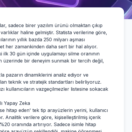
ar, sadece birer yazılım ürünü olmaktan çıkıp
arlıklar haline gelmiştir. Statista verilerine göre,
arının yıllık bazda 250 milyarı aşması
t her zamankinden daha sert bir hal alıyor.
ki ilk 30 gün içinde uygulamayı silme oranının
ın üzerinde bir deneyim sunmak bir tercih değil,
la pazarın dinamiklerini analiz ediyor ve
lan teknik ve stratejik standartları belirliyoruz.
zı kullanıcıların vazgeçilmezler listesine sokacak
alı Yapay Zeka
 hitap eden' tek tip arayüzlerin yerini, kullanıcı
 Analitik verilere göre, kişiselleştirilmiş içerik
%20 oranında artırıyor. Sadece isimle hitap
e göre arayüzün şekillendiği, makine öğrenmesi