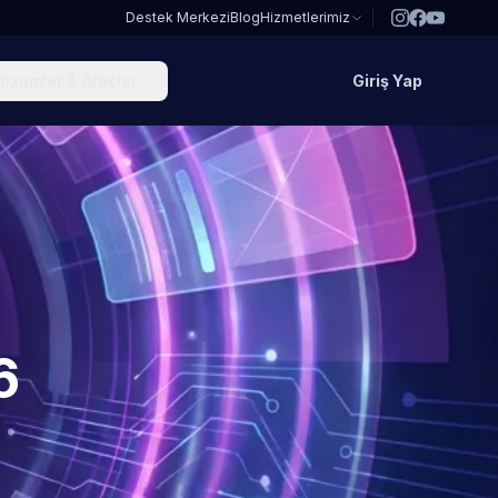
Destek Merkezi
Blog
Hizmetlerimiz
özümler & Araçlar
Giriş Yap
6