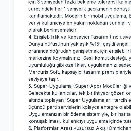
için 3 saniyeden fazla bekleme toleransı kalma
süresindeki her 1 saniyelik gecikmenin dönü
kanıtlamaktadır. Modern bir mobil uygulama, 
veriyi kullanıcıya en yakın noktadan sunmalı 
olarak benimsemelidir.
4. Erişilebilirlik ve Kapsayıcı Tasarım (Inclusiv
Dünya nüfusunun yaklaşık %15'i çeşitli engelli
oranında doğrudan genişletmek için erişilebilir
merkezine koymalısınız. Sesli komut desteği,
uyumluluğu gibi özellikler, uygulamanızı sadece 'k
Mercuris Soft, kapsayıcı tasarım prensipleriyl
seviyeye taşır.
5. Süper-Uygulama (Super-App) Modülerliği 
Gelecekte kullanıcılar, tek bir ihtiyacı çözen o
altında toplayan 'Süper Uygulamaları' tercih ed
üçüncü parti servislerin kolayca entegre olabil
Uygulamanızın bir ödeme sistemiyle, bir harita
konuşabilmesi, kullanıcıyı uygulama içinde tut
6. Platformlar Arası Kusursuz Akış (Omnicha