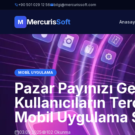
+90 501 029 12 56
bilgi@mercurissoft.com
Mercuris
Soft
M
Anasay
MOBIL UYGULAMA
Pazar Payınızı G
Kullanıcıların Ter
Mobil Uygulama 
03.09.2025
102 Okunma