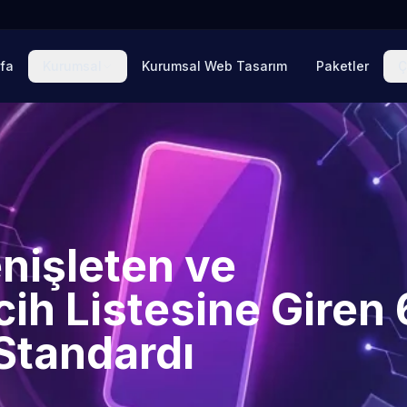
fa
Kurumsal
Kurumsal Web Tasarım
Paketler
Ç
enişleten ve
cih Listesine Giren 
Standardı