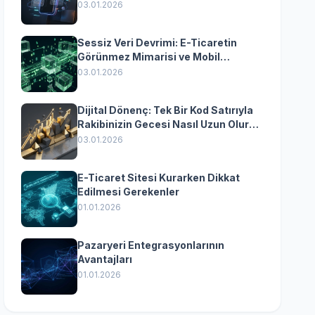
Yazılımın Kazandıran
03.01.2026
Senkronizasyonu
Sessiz Veri Devrimi: E-Ticaretin
Görünmez Mimarisi ve Mobil
Dönüşümün Kurumsal Anahtarı
03.01.2026
Dijital Dönenç: Tek Bir Kod Satırıyla
Rakibinizin Gecesi Nasıl Uzun Olur?
(Kurumsal Yazılımın Güçlü Rolü)
03.01.2026
E-Ticaret Sitesi Kurarken Dikkat
Edilmesi Gerekenler
01.01.2026
Pazaryeri Entegrasyonlarının
Avantajları
01.01.2026