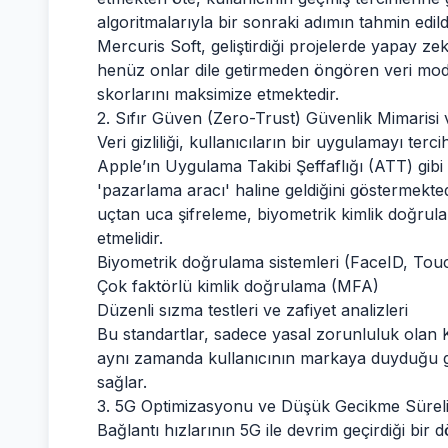
algoritmalarıyla bir sonraki adımın tahmin edild
Mercuris Soft, geliştirdiği projelerde yapay zek
henüz onlar dile getirmeden öngören veri mode
skorlarını maksimize etmektedir.
2. Sıfır Güven (Zero-Trust) Güvenlik Mimari
Veri gizliliği, kullanıcıların bir uygulamayı terc
Apple’ın Uygulama Takibi Şeffaflığı (ATT) gibi 
'pazarlama aracı' haline geldiğini göstermekte
uçtan uca şifreleme, biyometrik kimlik doğru
etmelidir.
Biyometrik doğrulama sistemleri (FaceID, Tou
Çok faktörlü kimlik doğrulama (MFA)
Düzenli sızma testleri ve zafiyet analizleri
Bu standartlar, sadece yasal zorunluluk ola
aynı zamanda kullanıcının markaya duyduğu gü
sağlar.
3. 5G Optimizasyonu ve Düşük Gecikme Sürel
Bağlantı hızlarının 5G ile devrim geçirdiği bir