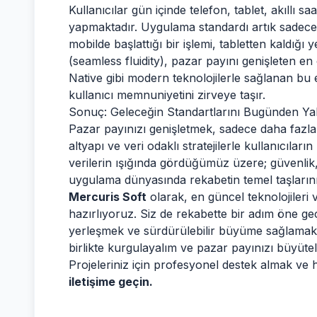
Kullanıcılar gün içinde telefon, tablet, akıllı s
yapmaktadır. Uygulama standardı artık sadece mo
mobilde başlattığı bir işlemi, tabletten kaldığı 
(seamless fluidity), pazar payını genişleten en 
Native gibi modern teknolojilerle sağlanan bu e
kullanıcı memnuniyetini zirveye taşır.
Sonuç: Geleceğin Standartlarını Bugünden Ya
Pazar payınızı genişletmek, sadece daha fazla 
altyapı ve veri odaklı stratejilerle kullanıcıları
verilerin ışığında gördüğümüz üzere; güvenlik, hı
uygulama dünyasında rekabetin temel taşlarını
Mercuris Soft
olarak, en güncel teknolojileri v
hazırlıyoruz. Siz de rekabette bir adım öne geç
yerleşmek ve sürdürülebilir büyüme sağlamak is
birlikte kurgulayalım ve pazar payınızı büyütel
Projeleriniz için profesyonel destek almak ve
iletişime geçin.