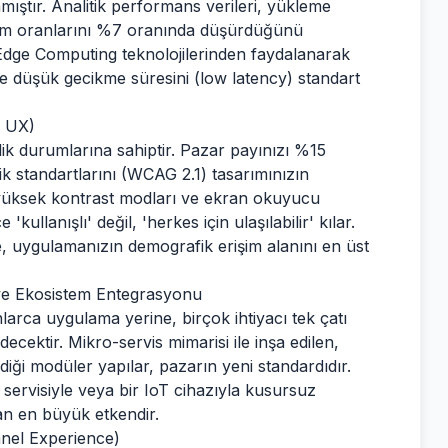
mıştır. Analitik performans verileri, yükleme
şüm oranlarını %7 oranında düşürdüğünü
Edge Computing teknolojilerinden faydalanarak
ve düşük gecikme süresini (low latency) standart
e UX)
lik durumlarına sahiptir. Pazar payınızı %15
lik standartlarını (WCAG 2.1) tasarımınızın
 yüksek kontrast modları ve ekran okuyucu
ullanışlı' değil, 'herkes için ulaşılabilir' kılar.
e, uygulamanızın demografik erişim alanını en üst
ve Ekosistem Entegrasyonu
nlarca uygulama yerine, birçok ihtiyacı tek çatı
ecektir. Mikro-servis mimarisi ile inşa edilen,
diği modüler yapılar, pazarın yeni standardıdır.
 servisiyle veya bir IoT cihazıyla kusursuz
an en büyük etkendir.
nnel Experience)