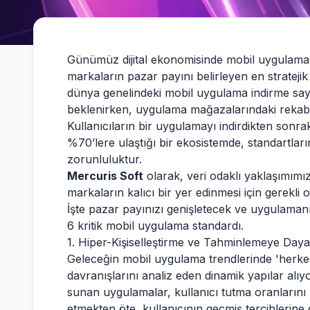
Günümüz dijital ekonomisinde mobil uygulamal
markaların pazar payını belirleyen en stratejik v
dünya genelindeki mobil uygulama indirme sayıl
beklenirken, uygulama mağazalarındaki rekabe
Kullanıcıların bir uygulamayı indirdikten sonra
%70’lere ulaştığı bir ekosistemde, standartlar
zorunluluktur.
Mercuris Soft
olarak, veri odaklı yaklaşımımız
markaların kalıcı bir yer edinmesi için gerekli o
İşte pazar payınızı genişletecek ve uygulamanı
6 kritik mobil uygulama standardı.
1. Hiper-Kişiselleştirme ve Tahminlemeye Day
Geleceğin mobil uygulama trendlerinde 'herkese
davranışlarını analiz eden dinamik yapılar alıyor.
sunan uygulamalar, kullanıcı tutma oranlarını 
etmekten öte, kullanıcının geçmiş tercihlerin