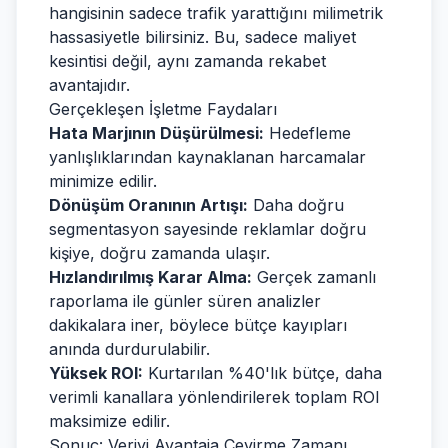
hangisinin sadece trafik yarattığını milimetrik
hassasiyetle bilirsiniz. Bu, sadece maliyet
kesintisi değil, aynı zamanda rekabet
avantajıdır.
Gerçekleşen İşletme Faydaları
Hata Marjının Düşürülmesi:
Hedefleme
yanlışlıklarından kaynaklanan harcamalar
minimize edilir.
Dönüşüm Oranının Artışı:
Daha doğru
segmentasyon sayesinde reklamlar doğru
kişiye, doğru zamanda ulaşır.
Hızlandırılmış Karar Alma:
Gerçek zamanlı
raporlama ile günler süren analizler
dakikalara iner, böylece bütçe kayıpları
anında durdurulabilir.
Yüksek ROI:
Kurtarılan %40'lık bütçe, daha
verimli kanallara yönlendirilerek toplam ROI
maksimize edilir.
Sonuç: Veriyi Avantaja Çevirme Zamanı