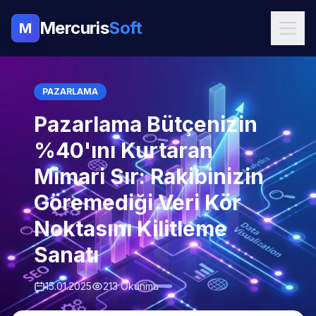
Mercuris
Soft
M
PAZARLAMA
Pazarlama Bütçenizin
%40'ını Kurtaran
Mimari Sır: Rakibinizin
Göremediği Veri Kör
Noktasını Kilitleme
Sanatı
15.01.2025
213 Okunma