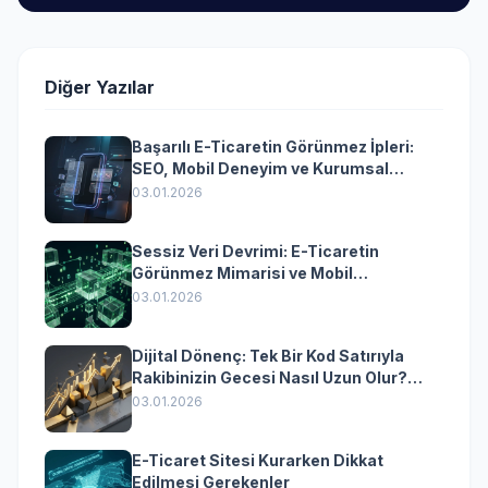
Diğer Yazılar
Başarılı E-Ticaretin Görünmez İpleri:
SEO, Mobil Deneyim ve Kurumsal
Yazılımın Kazandıran Senkronizasyonu
03.01.2026
Sessiz Veri Devrimi: E-Ticaretin
Görünmez Mimarisi ve Mobil
Dönüşümün Kurumsal Anahtarı
03.01.2026
Dijital Dönenç: Tek Bir Kod Satırıyla
Rakibinizin Gecesi Nasıl Uzun Olur?
(Kurumsal Yazılımın Güçlü Rolü)
03.01.2026
E-Ticaret Sitesi Kurarken Dikkat
Edilmesi Gerekenler