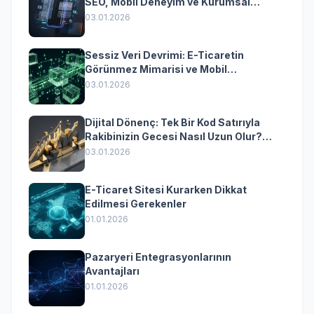
SEO, Mobil Deneyim ve Kurumsal
Yazılımın Kazandıran Senkronizasyonu
03.01.2026
Sessiz Veri Devrimi: E-Ticaretin
Görünmez Mimarisi ve Mobil
Dönüşümün Kurumsal Anahtarı
03.01.2026
Dijital Dönenç: Tek Bir Kod Satırıyla
Rakibinizin Gecesi Nasıl Uzun Olur?
(Kurumsal Yazılımın Güçlü Rolü)
03.01.2026
E-Ticaret Sitesi Kurarken Dikkat
Edilmesi Gerekenler
01.01.2026
Pazaryeri Entegrasyonlarının
Avantajları
01.01.2026