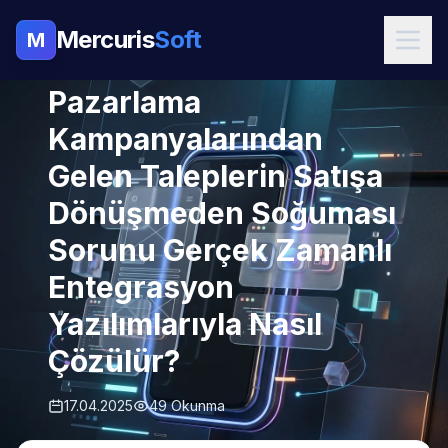
Mercuris
Soft
M
PAZARLAMA
Pazarlama
Kampanyalarından
Gelen Taleplerin Satışa
Dönüşmeden Soğuması
Sorunu Gerçek Zamanlı
Entegrasyon
Yazılımlarıyla Nasıl
Çözülür?
17.04.2025
49 Okunma