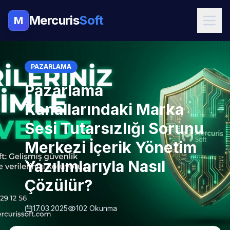
Mercuris
Soft
M
PAZARLAMA
Pazarlama
Kanallarındaki Marka
Sesi Tutarsızlığı Sorunu
Merkezi İçerik Yönetim
Yazılımlarıyla Nasıl
Çözülür?
17.03.2025
102 Okunma