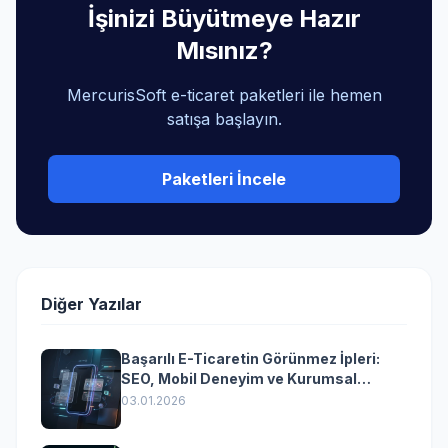
İşinizi Büyütmeye Hazır
Mısınız?
MercurisSoft e-ticaret paketleri ile hemen
satışa başlayın.
Paketleri İncele
Diğer Yazılar
Başarılı E-Ticaretin Görünmez İpleri:
SEO, Mobil Deneyim ve Kurumsal
Yazılımın Kazandıran Senkronizasyonu
03.01.2026