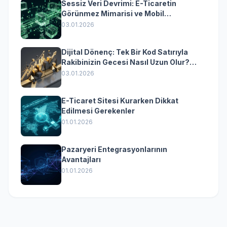
Sessiz Veri Devrimi: E-Ticaretin
Görünmez Mimarisi ve Mobil
Dönüşümün Kurumsal Anahtarı
03.01.2026
Dijital Dönenç: Tek Bir Kod Satırıyla
Rakibinizin Gecesi Nasıl Uzun Olur?
(Kurumsal Yazılımın Güçlü Rolü)
03.01.2026
E-Ticaret Sitesi Kurarken Dikkat
Edilmesi Gerekenler
01.01.2026
Pazaryeri Entegrasyonlarının
Avantajları
01.01.2026