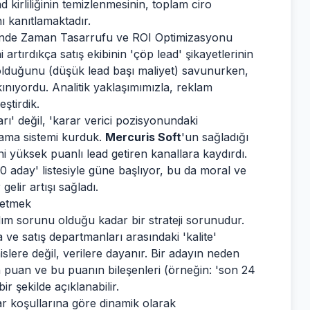
 kirliliğinin temizlenmesinin, toplam ciro
ı kanıtlamaktadır.
ründe Zaman Tasarrufu ve ROI Optimizasyonu
 artırdıkça satış ekibinin 'çöp lead' şikayetlerinin
ı olduğunu (düşük lead başı maliyet) savunurken,
akınıyordu. Analitik yaklaşımımızla, reklam
ştirdik.
rı' değil, 'karar verici pozisyonundaki
nlama sistemi kurduk.
Mercuris Soft
'un sağladığı
i yüksek puanlı lead getiren kanallara kaydırdı.
 10 aday' listesiyle güne başlıyor, bu da moral ve
elir artışı sağladı.
netmek
ılım sorunu olduğu kadar bir strateji sorunudur.
ve satış departmanları arasındaki 'kalite'
islere değil, verilere dayanır. Bir adayın neden
n puan ve bu puanın bileşenleri (örneğin: 'son 24
bir şekilde açıklanabilir.
r koşullarına göre dinamik olarak