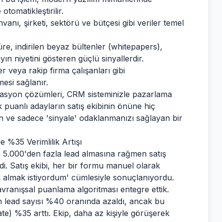
tomatikleştirilir.
anı, şirketi, sektörü ve bütçesi gibi veriler temel
re, indirilen beyaz bültenler (whitepapers),
ın niyetini gösteren güçlü sinyallerdir.
ler veya rakip firma çalışanları gibi
esi sağlanır.
rasyon çözümleri, CRM sisteminizle pazarlama
 puanlı adayların satış ekibinin önüne hiç
n ve sadece 'sinyale' odaklanmanızı sağlayan bir
e %35 Verimlilik Artışı
a 5.000'den fazla lead almasına rağmen satış
. Satış ekibi, her bir formu manuel olarak
i almak istiyordum' cümlesiyle sonuçlanıyordu.
avranışsal puanlama algoritması entegre ettik.
en lead sayısı %40 oranında azaldı, ancak bu
e) %35 arttı. Ekip, daha az kişiyle görüşerek