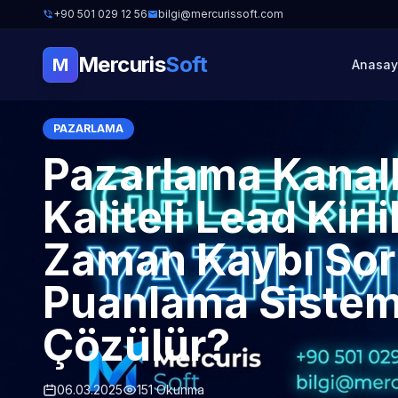
+90 501 029 12 56
bilgi@mercurissoft.com
Mercuris
Soft
M
Anasay
PAZARLAMA
Pazarlama Kanal
Kaliteli Lead Kirli
Zaman Kaybı Soru
Puanlama Sisteml
Çözülür?
06.03.2025
151 Okunma