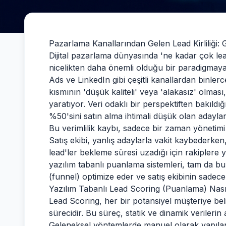
Pazarlama Kanallarından Gelen Lead Kirliliği: Gi
Dijital pazarlama dünyasında 'ne kadar çok lead,
nicelikten daha önemli olduğu bir paradigmay
Ads ve LinkedIn gibi çeşitli kanallardan binler
kısmının 'düşük kaliteli' veya 'alakasız' olması
yaratıyor. Veri odaklı bir perspektiften bakıldı
%50'sini satın alma ihtimali düşük olan adayla
Bu verimlilik kaybı, sadece bir zaman yönetimi 
Satış ekibi, yanlış adaylarla vakit kaybederken
lead'ler bekleme süresi uzadığı için rakiplere y
yazılım tabanlı puanlama sistemleri, tam da b
(funnel) optimize eder ve satış ekibinin sadece
Yazılım Tabanlı Lead Scoring (Puanlama) Nasıl
Lead Scoring, her bir potansiyel müşteriye beli
sürecidir. Bu süreç, statik ve dinamik verilerin a
Geleneksel yöntemlerde manuel olarak yapılan