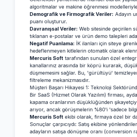
algoritmalar ve makine öğrenmesi modelleriyle o
Demografik ve Firmografik Veriler:
Adayın unv
puanı oluşturur.
Davranışsal Veriler:
Web sitesinde geçirilen sü
tıklanan e-postalar ve ürün demo talepleri aday
Negatif Puanlama:
İK ilanları için siteye giren
hedeflenmeyen kitlelerin otomatik olarak elenm
Mercuris Soft
tarafından sunulan özel enteg
kanallarınız arasında bir köprü kurarak, düşük
düşmemesini sağlar. Bu, 'gürültüyü' temizleye
filtreleme mekanizmasıdır.
Müşteri Başarı Hikayesi 1: Teknoloji Sektöründ
Bir SaaS (Hizmet Olarak Yazılım) firması, ayd
kapama oranlarının düşüklüğünden şikayetçiydi
arıyor, ancak görüşmelerin %80'i 'sadece bilg
Mercuris Soft
ekibi olarak, firmaya özel bir d
Sonuçlar çarpıcıydı: Satış ekibine yönlendiril
adayların satışa dönüşme oranı (conversion rat