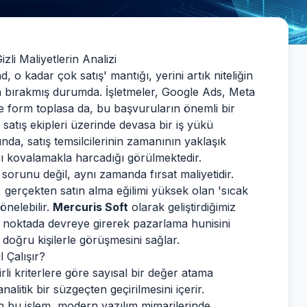
zli Maliyetlerin Analizi
 o kadar çok satış' mantığı, yerini artık niteliğin
a bırakmış durumda. İşletmeler, Google Ads, Meta
ce form toplasa da, bu başvuruların önemli bir
, satış ekipleri üzerinde devasa bir iş yükü
ğında, satış temsilcilerinin zamanının yaklaşık
rı kovalamakla harcadığı görülmektedir.
sorunu değil, aynı zamanda fırsat maliyetidir.
, gerçekten satın alma eğilimi yüksek olan 'sıcak
önelebilir.
Mercuris Soft
olarak geliştirdiğimiz
u noktada devreye girerek pazarlama hunisini
 doğru kişilerle görüşmesini sağlar.
 Çalışır?
rli kriterlere göre sayısal bir değer atama
nalitik bir süzgeçten geçirilmesini içerir.
 bu işlem, modern yazılım mimarilerinde