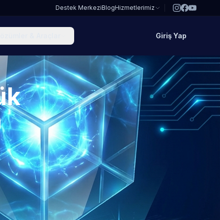
Destek Merkezi
Blog
Hizmetlerimiz
özümler & Araçlar
Giriş Yap
ük
n
ı