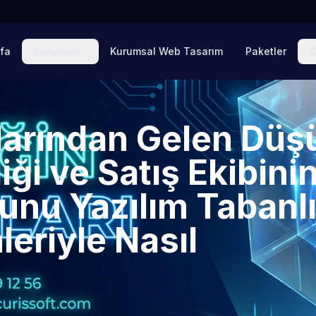
fa
Kurumsal
Kurumsal Web Tasarım
Paketler
Ç
larından Gelen Düş
liği ve Satış Ekibini
nu Yazılım Tabanl
eriyle Nasıl