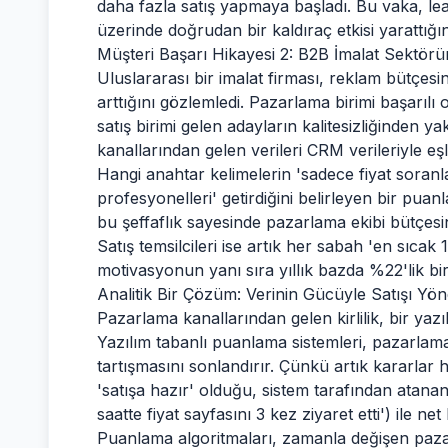
daha fazla satış yapmaya başladı. Bu vaka, lead
üzerinde doğrudan bir kaldıraç etkisi yarattığın
Müşteri Başarı Hikayesi 2: B2B İmalat Sektö
Uluslararası bir imalat firması, reklam bütçesini
arttığını gözlemledi. Pazarlama birimi başarıl
satış birimi gelen adayların kalitesizliğinden y
kanallarından gelen verileri CRM verileriyle eşle
Hangi anahtar kelimelerin 'sadece fiyat soranla
profesyonelleri' getirdiğini belirleyen bir pua
bu şeffaflık sayesinde pazarlama ekibi bütçesin
Satış temsilcileri ise artık her sabah 'en sıcak
motivasyonun yanı sıra yıllık bazda %22'lik bir g
Analitik Bir Çözüm: Verinin Gücüyle Satışı Yö
Pazarlama kanallarından gelen kirlilik, bir yaz
Yazılım tabanlı puanlama sistemleri, pazarlama 
tartışmasını sonlandırır. Çünkü artık kararlar h
'satışa hazır' olduğu, sistem tarafından atana
saatte fiyat sayfasını 3 kez ziyaret etti') ile net 
Puanlama algoritmaları, zamanla değişen paza