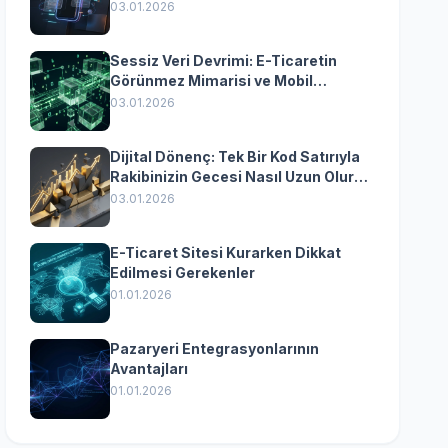
Yazılımın Kazandıran
03.01.2026
Senkronizasyonu
Sessiz Veri Devrimi: E-Ticaretin
Görünmez Mimarisi ve Mobil
Dönüşümün Kurumsal Anahtarı
03.01.2026
Dijital Dönenç: Tek Bir Kod Satırıyla
Rakibinizin Gecesi Nasıl Uzun Olur?
(Kurumsal Yazılımın Güçlü Rolü)
03.01.2026
E-Ticaret Sitesi Kurarken Dikkat
Edilmesi Gerekenler
01.01.2026
Pazaryeri Entegrasyonlarının
Avantajları
01.01.2026