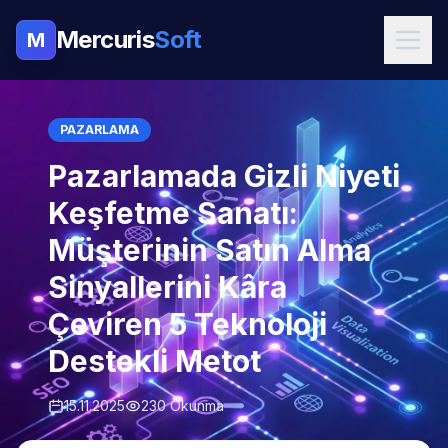
Mercuris
Soft
M
PAZARLAMA
Pazarlamada Gizli Niyeti
Keşfetme Sanatı:
Müşterinin Satın Alma
Sinyallerini Kâra
Çeviren 5 Teknoloji
Destekli Metot
15.11.2025
230 Okunma