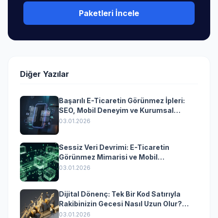
Paketleri İncele
Diğer Yazılar
Başarılı E-Ticaretin Görünmez İpleri:
SEO, Mobil Deneyim ve Kurumsal
Yazılımın Kazandıran Senkronizasyonu
03.01.2026
Sessiz Veri Devrimi: E-Ticaretin
Görünmez Mimarisi ve Mobil
Dönüşümün Kurumsal Anahtarı
03.01.2026
Dijital Dönenç: Tek Bir Kod Satırıyla
Rakibinizin Gecesi Nasıl Uzun Olur?
(Kurumsal Yazılımın Güçlü Rolü)
03.01.2026