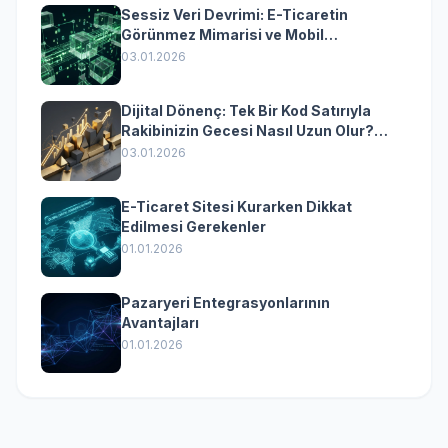
Sessiz Veri Devrimi: E-Ticaretin
Görünmez Mimarisi ve Mobil
Dönüşümün Kurumsal Anahtarı
03.01.2026
Dijital Dönenç: Tek Bir Kod Satırıyla
Rakibinizin Gecesi Nasıl Uzun Olur?
(Kurumsal Yazılımın Güçlü Rolü)
03.01.2026
E-Ticaret Sitesi Kurarken Dikkat
Edilmesi Gerekenler
01.01.2026
Pazaryeri Entegrasyonlarının
Avantajları
01.01.2026