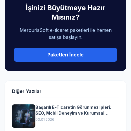
İşinizi Büyütmeye Hazır
Mısınız?
MercurisSoft e-ticaret paketleri ile hemen
satışa başlayın.
Paketleri İncele
Diğer Yazılar
Başarılı E-Ticaretin Görünmez İpleri:
SEO, Mobil Deneyim ve Kurumsal
Yazılımın Kazandıran Senkronizasyonu
03.01.2026