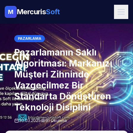
Mercuris
Soft
M
PAZARLAMA
Pazarlamanın Saklı
Algoritması: Markanızı
Müşteri Zihninde
Vazgeçilmez Bir
Standarta Dönüştüren
Teknoloji Disiplini
30.03.2025
91 Okunma