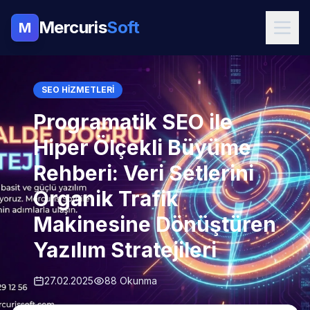
Mercuris
Soft
M
SEO HIZMETLERI
Programatik SEO ile
Hiper Ölçekli Büyüme
Rehberi: Veri Setlerini
Organik Trafik
Makinesine Dönüştüren
Yazılım Stratejileri
27.02.2025
88 Okunma