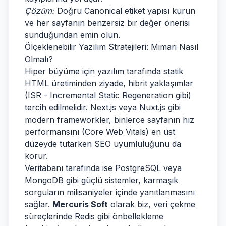
Çözüm:
Doğru Canonical etiket yapısı kurun
ve her sayfanın benzersiz bir değer önerisi
sunduğundan emin olun.
Ölçeklenebilir Yazılım Stratejileri: Mimari Nasıl
Olmalı?
Hiper büyüme için yazılım tarafında statik
HTML üretiminden ziyade, hibrit yaklaşımlar
(ISR - Incremental Static Regeneration gibi)
tercih edilmelidir. Next.js veya Nuxt.js gibi
modern frameworkler, binlerce sayfanın hız
performansını (Core Web Vitals) en üst
düzeyde tutarken SEO uyumluluğunu da
korur.
Veritabanı tarafında ise PostgreSQL veya
MongoDB gibi güçlü sistemler, karmaşık
sorguların milisaniyeler içinde yanıtlanmasını
sağlar.
Mercuris Soft
olarak biz, veri çekme
süreçlerinde Redis gibi önbellekleme