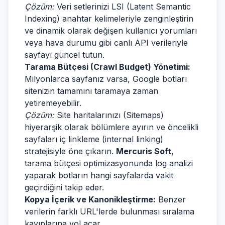
Çözüm:
Veri setlerinizi LSI (Latent Semantic
Indexing) anahtar kelimeleriyle zenginleştirin
ve dinamik olarak değişen kullanıcı yorumları
veya hava durumu gibi canlı API verileriyle
sayfayı güncel tutun.
Tarama Bütçesi (Crawl Budget) Yönetimi:
Milyonlarca sayfanız varsa, Google botları
sitenizin tamamını taramaya zaman
yetiremeyebilir.
Çözüm:
Site haritalarınızı (Sitemaps)
hiyerarşik olarak bölümlere ayırın ve öncelikli
sayfaları iç linkleme (internal linking)
stratejisiyle öne çıkarın.
Mercuris Soft
,
tarama bütçesi optimizasyonunda log analizi
yaparak botların hangi sayfalarda vakit
geçirdiğini takip eder.
Kopya İçerik ve Kanonikleştirme:
Benzer
verilerin farklı URL'lerde bulunması sıralama
kayıplarına yol açar.