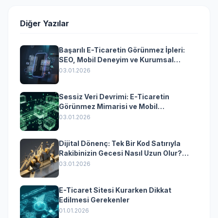
Diğer Yazılar
Başarılı E-Ticaretin Görünmez İpleri:
SEO, Mobil Deneyim ve Kurumsal
Yazılımın Kazandıran Senkronizasyonu
03.01.2026
Sessiz Veri Devrimi: E-Ticaretin
Görünmez Mimarisi ve Mobil
Dönüşümün Kurumsal Anahtarı
03.01.2026
Dijital Dönenç: Tek Bir Kod Satırıyla
Rakibinizin Gecesi Nasıl Uzun Olur?
(Kurumsal Yazılımın Güçlü Rolü)
03.01.2026
E-Ticaret Sitesi Kurarken Dikkat
Edilmesi Gerekenler
01.01.2026