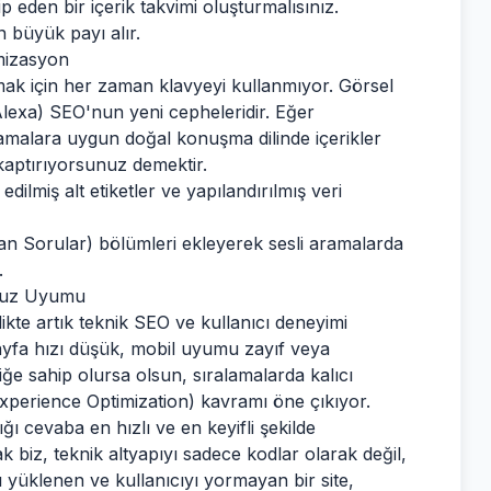
p eden bir içerik takvimi oluşturmalısınız.
 büyük payı alır.
imizasyon
ak için her zaman klavyeyi kullanmıyor. Görsel
 Alexa) SEO'nun yeni cepheleridir. Eğer
aramalara uygun doğal konuşma dilinde içerikler
 kaptırıyorsunuz demektir.
edilmiş alt etiketler ve yapılandırılmış veri
lan Sorular) bölümleri ekleyerek sesli aramalarda
.
rsuz Uyumu
ikte artık teknik SEO ve kullanıcı deneyimi
Sayfa hızı düşük, mobil uyumu zayıf veya
iğe sahip olursa olsun, sıralamalarda kalıcı
xperience Optimization) kavramı öne çıkıyor.
ığı cevaba en hızlı ve en keyifli şekilde
k biz, teknik altyapıyı sadece kodlar olarak değil,
lı yüklenen ve kullanıcıyı yormayan bir site,