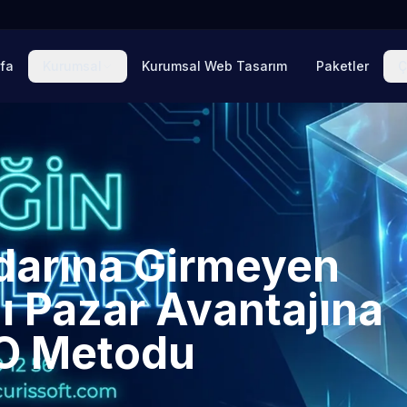
fa
Kurumsal
Kurumsal Web Tasarım
Paketler
Ç
adarına Girmeyen
ı Pazar Avantajına
EO Metodu