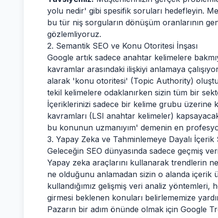
yolu nedir' gibi spesifik soruları hedefleyin. M
bu tür niş sorguların dönüşüm oranlarının ge
gözlemliyoruz.
2. Semantik SEO ve Konu Otoritesi İnşası
Google artık sadece anahtar kelimelere bakmıyo
kavramlar arasındaki ilişkiyi anlamaya çalışıy
alarak 'konu otoritesi' (Topic Authority) oluş
tekil kelimelere odaklanırken sizin tüm bir sek
İçeriklerinizi sadece bir kelime grubu üzerin
kavramları (LSI anahtar kelimeler) kapsayacak
bu konunun uzmanıyım' demenin en profesyo
3. Yapay Zeka ve Tahminlemeye Dayalı İçerik St
Geleceğin SEO dünyasında sadece geçmiş veriy
Yapay zeka araçlarını kullanarak trendlerin ne
ne olduğunu anlamadan sizin o alanda içerik ü
kullandığımız gelişmiş veri analiz yöntemleri
girmesi beklenen konuları belirlememize yardı
Pazarın bir adım önünde olmak için Google Tre