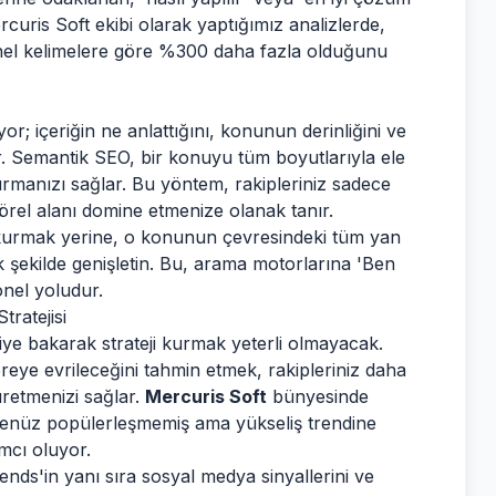
ercuris Soft ekibi olarak yaptığımız analizlerde,
nel kelimelere göre %300 daha fazla olduğunu
r; içeriğin ne anlattığını, konunun derinliğini ve
or. Semantik SEO, bir konuyu tüm boyutlarıyla ele
turmanızı sağlar. Bu yöntem, rakipleriniz sadece
törel alanı domine etmenize olanak tanır.
e kurmak yerine, o konunun çevresindeki tüm yan
 şekilde genişletin. Bu, arama motorlarına 'Ben
nel yoludur.
ratejisi
e bakarak strateji kurmak yeterli olmayacak.
reye evrileceğini tahmin etmek, rakipleriniz daha
retmenizi sağlar.
Mercuris Soft
bünyesinde
, henüz popülerleşmemiş ama yükseliş trendine
mcı oluyor.
nds'in yanı sıra sosyal medya sinyallerini ve