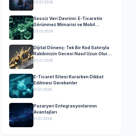
Yazılımın Kazandıran
03.01.2026
Senkronizasyonu
Sessiz Veri Devrimi: E-Ticaretin
Görünmez Mimarisi ve Mobil
Dönüşümün Kurumsal Anahtarı
03.01.2026
Dijital Dönenç: Tek Bir Kod Satırıyla
Rakibinizin Gecesi Nasıl Uzun Olur?
(Kurumsal Yazılımın Güçlü Rolü)
03.01.2026
E-Ticaret Sitesi Kurarken Dikkat
Edilmesi Gerekenler
01.01.2026
Pazaryeri Entegrasyonlarının
Avantajları
01.01.2026