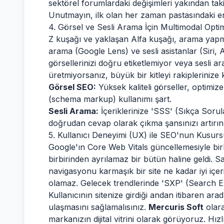
sektörel forumlardaki değişimleri yakından taki
Unutmayın, ilk olan her zaman pastasındaki en
4. Görsel ve Sesli Arama İçin Multimodal Opt
Z kuşağı ve yaklaşan Alfa kuşağı, arama yapm
arama (Google Lens) ve sesli asistanlar (Siri,
görsellerinizi doğru etiketlemiyor veya sesli 
üretmiyorsanız, büyük bir kitleyi rakiplerinize
Görsel SEO:
Yüksek kaliteli görseller, optimize 
(schema markup) kullanımı şart.
Sesli Arama:
İçeriklerinize 'SSS' (Sıkça Soru
doğrudan cevap olarak çıkma şansınızı artırın
5. Kullanıcı Deneyimi (UX) ile SEO'nun Kusu
Google'ın Core Web Vitals güncellemesiyle birl
birbirinden ayrılamaz bir bütün haline geldi. 
navigasyonu karmaşık bir site ne kadar iyi içer
olamaz. Gelecek trendlerinde 'SXP' (Search E
Kullanıcının sitenize girdiği andan itibaren arad
ulaşmasını sağlamalısınız.
Mercuris Soft
olara
markanızın dijital vitrini olarak görüyoruz. Hız