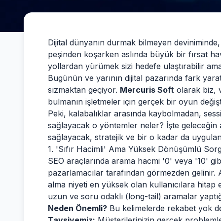
Dijital dünyanın durmak bilmeyen deviniminde
peşinden koşarken aslında büyük bir fırsat ha
yollardan yürümek sizi hedefe ulaştırabilir ama
Bugünün ve yarının dijital pazarında fark yara
sızmaktan geçiyor.
Mercuris Soft
olarak biz, v
bulmanın işletmeler için gerçek bir oyun değişt
Peki, kalabalıklar arasında kaybolmadan, sess
sağlayacak o yöntemler neler? İşte geleceğin
sağlayacak, stratejik ve bir o kadar da uygula
1. 'Sıfır Hacimli' Ama Yüksek Dönüşümlü Sor
SEO araçlarında arama hacmi '0' veya '10' gibi 
pazarlamacılar tarafından görmezden gelinir. A
alma niyeti en yüksek olan kullanıcılara hitap e
uzun ve soru odaklı (long-tail) aramalar yaptığ
Neden Önemli?
Bu kelimelerde rekabet yok d
Tavsiyemiz:
Müşterilerinizin gerçek problemle