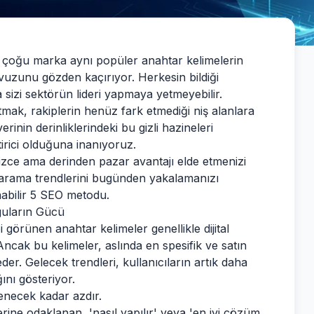
, çoğu marka aynı popüler anahtar kelimelerin
vuzunu gözden kaçırıyor. Herkesin bildiği
 sizi sektörün lideri yapmaya yetmeyebilir.
tmak, rakiplerin henüz fark etmediği niş alanlara
erinin derinliklerindeki bu gizli hazineleri
irici olduğuna inanıyoruz.
izce ama derinden pazar avantajı elde etmenizi
 arama trendlerini bugünden yakalamanızı
nabilir 5 SEO metodu.
guların Gücü
görünen anahtar kelimeler genellikle dijital
ncak bu kelimeler, aslında en spesifik ve satın
der. Gelecek trendleri, kullanıcıların artık daha
ını gösteriyor.
enecek kadar azdır.
rine odaklanan, 'nasıl yapılır' veya 'en iyi çözüm