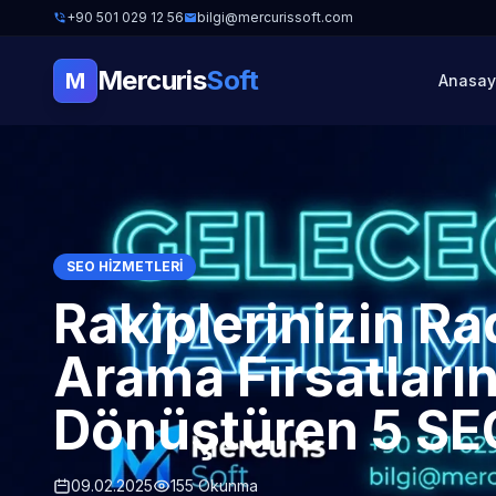
+90 501 029 12 56
bilgi@mercurissoft.com
Mercuris
Soft
M
Anasay
SEO HIZMETLERI
Rakiplerinizin R
Arama Fırsatların
Dönüştüren 5 S
09.02.2025
155 Okunma