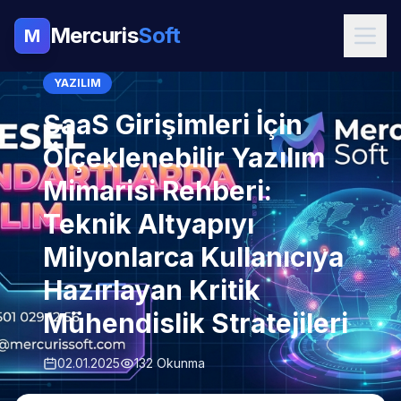
Mercuris
Soft
M
YAZILIM
SaaS Girişimleri İçin
Ölçeklenebilir Yazılım
Mimarisi Rehberi:
Teknik Altyapıyı
Milyonlarca Kullanıcıya
Hazırlayan Kritik
Mühendislik Stratejileri
02.01.2025
132 Okunma