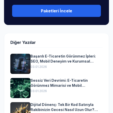
Paketleri İncele
Diğer Yazılar
Başarılı E-Ticaretin Görünmez İpleri:
SEO, Mobil Deneyim ve Kurumsal
Yazılımın Kazandıran Senkronizasyonu
03.01.2026
Sessiz Veri Devrimi: E-Ticaretin
Görünmez Mimarisi ve Mobil
Dönüşümün Kurumsal Anahtarı
03.01.2026
Dijital Dönenç: Tek Bir Kod Satırıyla
Rakibinizin Gecesi Nasıl Uzun Olur?