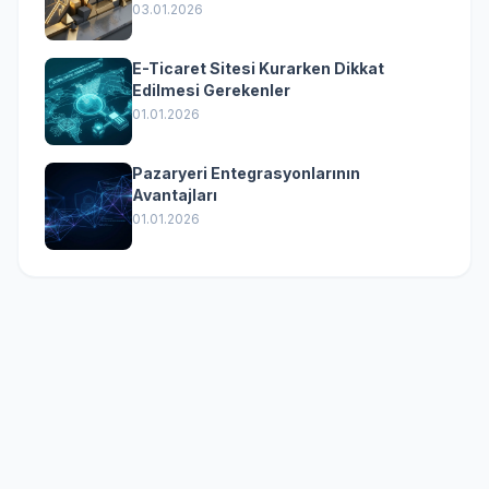
(Kurumsal Yazılımın Güçlü Rolü)
03.01.2026
E-Ticaret Sitesi Kurarken Dikkat
Edilmesi Gerekenler
01.01.2026
Pazaryeri Entegrasyonlarının
Avantajları
01.01.2026