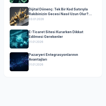
Dijital Dönenç: Tek Bir Kod Satırıyla
Rakibinizin Gecesi Nasıl Uzun Olur?
(Kurumsal Yazılımın Güçlü Rolü)
03.01.2026
E-Ticaret Sitesi Kurarken Dikkat
Edilmesi Gerekenler
01.01.2026
Pazaryeri Entegrasyonlarının
Avantajları
01.01.2026