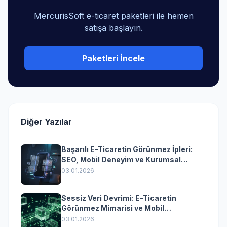
MercurisSoft e-ticaret paketleri ile hemen
satışa başlayın.
Paketleri İncele
Diğer Yazılar
Başarılı E-Ticaretin Görünmez İpleri:
SEO, Mobil Deneyim ve Kurumsal
Yazılımın Kazandıran Senkronizasyonu
03.01.2026
Sessiz Veri Devrimi: E-Ticaretin
Görünmez Mimarisi ve Mobil
Dönüşümün Kurumsal Anahtarı
03.01.2026