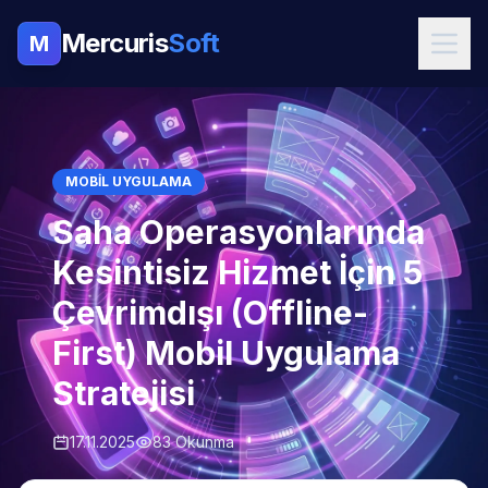
Mercuris
Soft
M
MOBIL UYGULAMA
Saha Operasyonlarında
Kesintisiz Hizmet İçin 5
Çevrimdışı (Offline-
First) Mobil Uygulama
Stratejisi
17.11.2025
83 Okunma