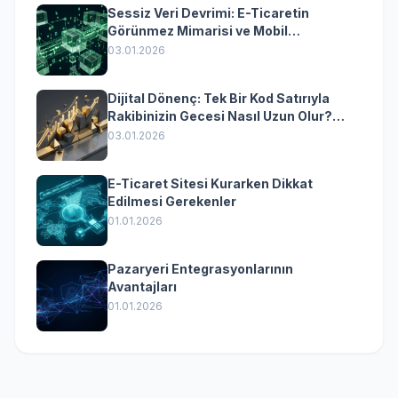
Sessiz Veri Devrimi: E-Ticaretin
Görünmez Mimarisi ve Mobil
Dönüşümün Kurumsal Anahtarı
03.01.2026
Dijital Dönenç: Tek Bir Kod Satırıyla
Rakibinizin Gecesi Nasıl Uzun Olur?
(Kurumsal Yazılımın Güçlü Rolü)
03.01.2026
E-Ticaret Sitesi Kurarken Dikkat
Edilmesi Gerekenler
01.01.2026
Pazaryeri Entegrasyonlarının
Avantajları
01.01.2026