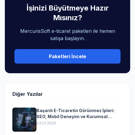
İşinizi Büyütmeye Hazır
Mısınız?
MercurisSoft e-ticaret paketleri ile hemen
satışa başlayın.
Paketleri İncele
Diğer Yazılar
Başarılı E-Ticaretin Görünmez İpleri:
SEO, Mobil Deneyim ve Kurumsal
Yazılımın Kazandıran Senkronizasyonu
03.01.2026