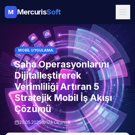
Mercuris
Soft
M
MOBIL UYGULAMA
Saha Operasyonlarını
Dijitalleştirerek
Verimliliği Artıran 5
Stratejik Mobil İş Akışı
Çözümü
20.05.2025
174 Okunma