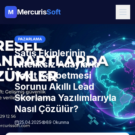
Mercuris
Soft
M
PAZARLAMA
Satış Ekiplerinin
Niteliksiz Adaylarla
Vakit Kaybetmesi
Sorunu Akıllı Lead
Skorlama Yazılımlarıyla
Nasıl Çözülür?
25.04.2025
89 Okunma