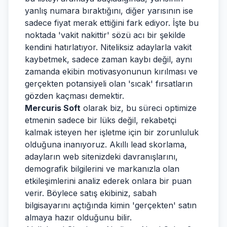
yanlış numara bıraktığını, diğer yarısının ise
sadece fiyat merak ettiğini fark ediyor. İşte bu
noktada 'vakit nakittir' sözü acı bir şekilde
kendini hatırlatıyor. Niteliksiz adaylarla vakit
kaybetmek, sadece zaman kaybı değil, aynı
zamanda ekibin motivasyonunun kırılması ve
gerçekten potansiyeli olan 'sıcak' fırsatların
gözden kaçması demektir.
Mercuris Soft
olarak biz, bu süreci optimize
etmenin sadece bir lüks değil, rekabetçi
kalmak isteyen her işletme için bir zorunluluk
olduğuna inanıyoruz. Akıllı lead skorlama,
adayların web sitenizdeki davranışlarını,
demografik bilgilerini ve markanızla olan
etkileşimlerini analiz ederek onlara bir puan
verir. Böylece satış ekibiniz, sabah
bilgisayarını açtığında kimin 'gerçekten' satın
almaya hazır olduğunu bilir.