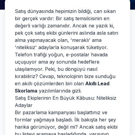
Satış dünyasında hepimizin bildiği, can sıkan
bir gerçek vardır: Bir satış temsilcisinin en
değerli varlığı zamanıdır. Ancak ne yazık ki,
pek çok satış ekibi günlerini aslında asla satın
alma yapmayacak olan, 'meraklı' ama
'niteliksiz' adaylarla konuşarak tüketiyor.
Telefon trafiği yoğun, e-postalar havada
uçuşuyor ama ay sonunda hedeflere
ulaşılamıyor. Peki, bu döngüyü nasıl
kırabiliriz? Cevap, teknolojinin bize sunduğu
en akıllı çözümlerden biri olan
Akıllı Lead
Skorlama
yazılımlarında gizli.
Satış Ekiplerinin En Büyük Kâbusu: Niteliksiz
Adaylar
Bir pazarlama kampanyası başlattınız ve
formlar yağmaya başladı. İlk bakışta her şey
harika görünüyor, değil mi? Ancak satış ekibi
bu listeyi aramaya başladığında, yarısının