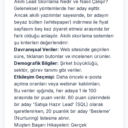
Akıllı Lead Skorlama Nedir ve Nasıl Çalışır?
Geleneksel yöntemlerde her aday eşittir.
Ancak akıllı yazılımlar sayesinde, bir adayın
beyaz bülten (whitepaper) indirmesi ile fiyat
sayfasını beş kez ziyaret etmesi arasında bir
fark olduğu anlaşılır. Akıllı skorlama sistemleri
şu kriterleri değerlendirir:
Davranışsal Veriler:
Web sitesinde geçirilen
süre, tıklanan butonlar ve incelenen ürünler.
Demografik Bilgiler:
Şirket büyüklüğü,
sektör, görev tanımı gibi veriler.
Etkileşim Geçmişi:
Daha önceki e-posta
açılma oranları veya webinar katılımları.
Bu veriler ışığında, her adaya 1 ile 100
arasında bir puan verilir. 80 puan üzerindeki
bir aday 'Satışa Hazır Lead' (SQL) olarak
işaretlenirken, 20 puanlık bir aday 'Besleme'
(Nurturing) listesine alınır.
Müşteri Başarı Hikayeleri: Gerçek