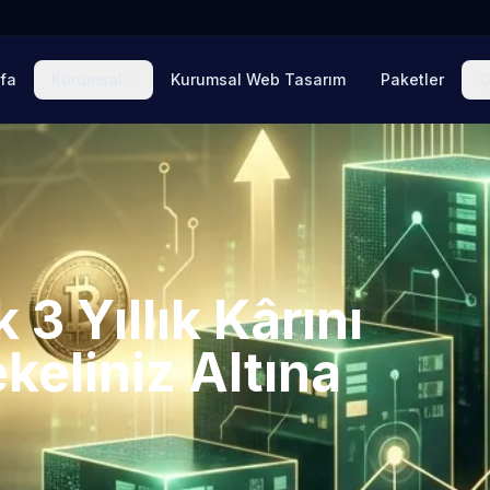
fa
Kurumsal
Kurumsal Web Tasarım
Paketler
Ç
3 Yıllık Kârını
ekeliniz Altına