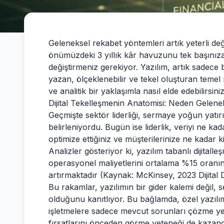
Geleneksel rekabet yöntemleri artık yeterli de
önümüzdeki 3 yıllık kâr havuzunu tek başınıza 
değiştirmeniz gerekiyor. Yazılım, artık sadece 
yazan, ölçeklenebilir ve tekel oluşturan temel r
ve analitik bir yaklaşımla nasıl elde edebilirsini
Dijital Tekelleşmenin Anatomisi: Neden Gelen
Geçmişte sektör liderliği, sermaye yoğun yatır
belirleniyordu. Bugün ise liderlik, veriyi ne kad
optimize ettiğiniz ve müşterilerinize ne kadar 
Analizler gösteriyor ki, yazılım tabanlı dijitalle
operasyonel maliyetlerini ortalama %15 oranın
artırmaktadır (Kaynak: McKinsey, 2023 Dijita
Bu rakamlar, yazılımın bir gider kalemi değil, s
olduğunu kanıtlıyor. Bu bağlamda, özel yazılım 
işletmelere sadece mevcut sorunları çözme ye
fırsatlarını önceden görme yeteneği de kazand