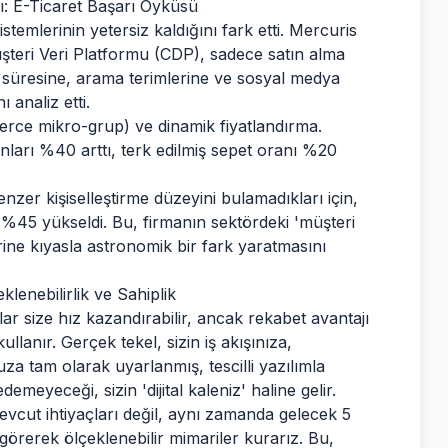
ı: E-Ticaret Başarı Öyküsü
stemlerinin yetersiz kaldığını fark etti. Mercuris
 Müşteri Veri Platformu (CDP), sadece satın alma
e süresine, arama terimlerine ve sosyal medya
 analiz etti.
rce mikro-grup) ve dinamik fiyatlandırma.
ları %40 arttı, terk edilmiş sepet oranı %20
nzer kişiselleştirme düzeyini bulamadıkları için,
ı %45 yükseldi. Bu, firmanın sektördeki 'müşteri
ine kıyasla astronomik bir fark yaratmasını
lenebilirlik ve Sahiplik
ar size hız kazandırabilir, ancak rekabet avantajı
llanır. Gerçek tekel, sizin iş akışınıza,
 tam olarak uyarlanmış, tescilli yazılımla
 edemeyeceği, sizin 'dijital kaleniz' haline gelir.
vcut ihtiyaçları değil, aynı zamanda gelecek 5
görerek ölçeklenebilir mimariler kurarız. Bu,