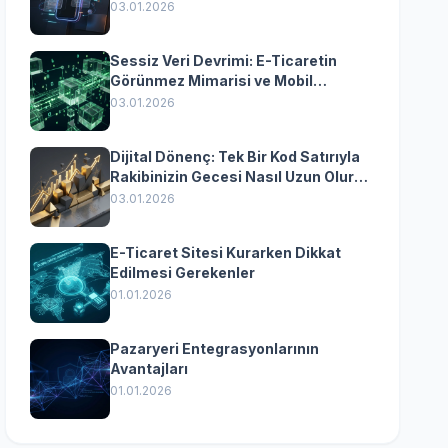
Yazılımın Kazandıran
03.01.2026
Senkronizasyonu
Sessiz Veri Devrimi: E-Ticaretin
Görünmez Mimarisi ve Mobil
Dönüşümün Kurumsal Anahtarı
03.01.2026
Dijital Dönenç: Tek Bir Kod Satırıyla
Rakibinizin Gecesi Nasıl Uzun Olur?
(Kurumsal Yazılımın Güçlü Rolü)
03.01.2026
E-Ticaret Sitesi Kurarken Dikkat
Edilmesi Gerekenler
01.01.2026
Pazaryeri Entegrasyonlarının
Avantajları
01.01.2026