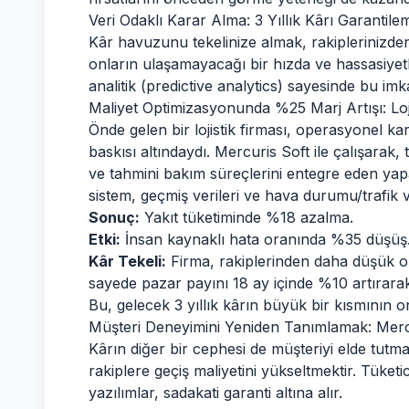
Veri Odaklı Karar Alma: 3 Yıllık Kârı Garantile
Kâr havuzunu tekelinize almak, rakiplerinizde
onların ulaşamayacağı bir hızda ve hassasiyetl
analitik (predictive analytics) sayesinde bu imk
Maliyet Optimizasyonunda %25 Marj Artışı: Loj
Önde gelen bir lojistik firması, operasyonel ka
baskısı altındaydı. Mercuris Soft ile çalışara
ve tahmini bakım süreçlerini entegre eden yapay
sistem, geçmiş verileri ve hava durumu/trafik ver
Sonuç:
Yakıt tüketiminde %18 azalma.
Etki:
İnsan kaynaklı hata oranında %35 düşüş
Kâr Tekeli:
Firma, rakiplerinden daha düşük ope
sayede pazar payını 18 ay içinde %10 artırarak 
Bu, gelecek 3 yıllık kârın büyük bir kısmının 
Müşteri Deneyimini Yeniden Tanımlamak: Mer
Kârın diğer bir cephesi de müşteriyi elde tutma
rakiplere geçiş maliyetini yükseltmektir. Tüket
yazılımlar, sadakati garanti altına alır.