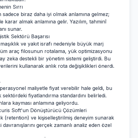
menin Sırrı
n sadece biraz daha iyi olmak anlamına gelmez;
e karar almak anlamına gelir. Yazılım, tahminî
anı sunar.
istik Sektörü Başarısı
rmaşıklık ve yakıt israfı nedeniyle büyük marj
k, tüm araç filosunun rotalama, yük optimizasyonu
 zeka destekli bir yönetim sistemi geliştirdi. Bu
ilerini kullanarak anlık rota değişiklikleri önerdi.
.
rasyonel maliyetle fiyat verebilir hale geldi, bu
sektördeki fiyatlandırma standardını belirledi.
onlara kayması anlamına geliyordu.
curis Soft'un Dönüştürücü Çözümleri
k (retention) ve kişiselleştirilmiş deneyim sunarak
ici davranışlarını gerçek zamanlı analiz eden özel