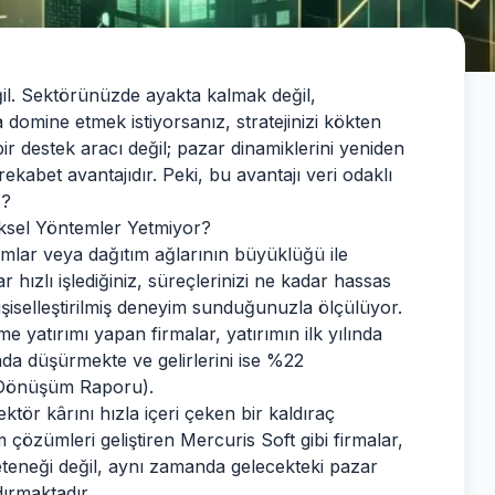
ğil. Sektörünüzde ayakta kalmak değil,
domine etmek istiyorsanız, stratejinizi kökten
bir destek aracı değil; pazar dinamiklerini yeniden
ekabet avantajıdır. Peki, bu avantajı veri odaklı
z?
eksel Yöntemler Yetmiyor?
ımlar veya dağıtım ağlarının büyüklüğü ile
ar hızlı işlediğiniz, süreçlerinizi ne kadar hassas
kişiselleştirilmiş deneyim sunduğunuzla ölçülüyor.
şme yatırımı yapan firmalar, yatırımın ilk yılında
da düşürmekte ve gelirlerini ise %22
l Dönüşüm Raporu).
ektör kârını hızla içeri çeken bir kaldıraç
çözümleri geliştiren Mercuris Soft gibi firmalar,
teneği değil, aynı zamanda gelecekteki pazar
ırmaktadır.