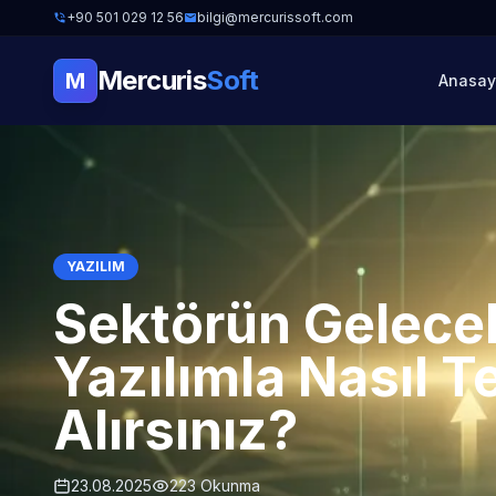
+90 501 029 12 56
bilgi@mercurissoft.com
Mercuris
Soft
M
Anasay
YAZILIM
Sektörün Gelecek 
Yazılımla Nasıl T
Alırsınız?
23.08.2025
223 Okunma