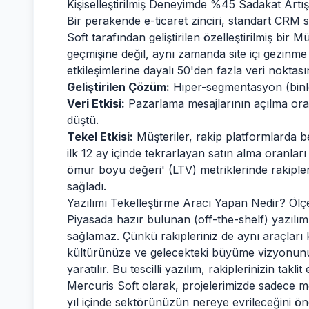
Kişiselleştirilmiş Deneyimde %45 Sadakat Artış
Bir perakende e-ticaret zinciri, standart CRM si
Soft tarafından geliştirilen özelleştirilmiş bir
geçmişine değil, aynı zamanda site içi gezinm
etkileşimlerine dayalı 50'den fazla veri noktasını
Geliştirilen Çözüm:
Hiper-segmentasyon (binle
Veri Etkisi:
Pazarlama mesajlarının açılma oran
düştü.
Tekel Etkisi:
Müşteriler, rakip platformlarda be
ilk 12 ay içinde tekrarlayan satın alma oranlar
ömür boyu değeri' (LTV) metriklerinde rakipler
sağladı.
Yazılımı Tekelleştirme Aracı Yapan Nedir? Ölçek
Piyasada hazır bulunan (off-the-shelf) yazılıml
sağlamaz. Çünkü rakipleriniz de aynı araçları ku
kültürünüze ve gelecekteki büyüme vizyonunuza
yaratılır. Bu tescilli yazılım, rakiplerinizin taklit
Mercuris Soft olarak, projelerimizde sadece me
yıl içinde sektörünüzün nereye evrileceğini ön