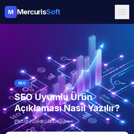
Mercuris
Soft
M
SEO
SEO Uyumlu Ürün
Açıklaması Nasıl Yazılır?
01.01.2026
248 Okunma