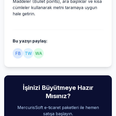
Maddeler (Bullet points), ara başlıklar ve kısa
cümleler kullanarak metni taramaya uygun
hale getirin.
Bu yazıyı paylaş:
FB
TW
WA
İşinizi Büyütmeye Hazır
Mısınız?
MercurisSoft e-ticaret paketleri ile hemen
satışa başlayın.