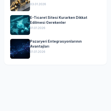
(Kurumsal Yazılımın Güçlü Rolü)
03.01.2026
E-Ticaret Sitesi Kurarken Dikkat
Edilmesi Gerekenler
01.01.2026
Pazaryeri Entegrasyonlarının
Avantajları
01.01.2026