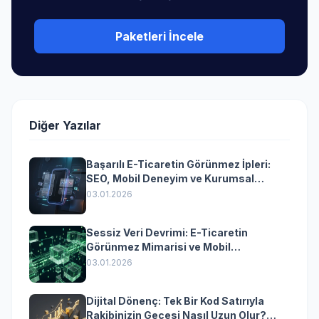
Paketleri İncele
Diğer Yazılar
Başarılı E-Ticaretin Görünmez İpleri:
SEO, Mobil Deneyim ve Kurumsal
Yazılımın Kazandıran Senkronizasyonu
03.01.2026
Sessiz Veri Devrimi: E-Ticaretin
Görünmez Mimarisi ve Mobil
Dönüşümün Kurumsal Anahtarı
03.01.2026
Dijital Dönenç: Tek Bir Kod Satırıyla
Rakibinizin Gecesi Nasıl Uzun Olur?