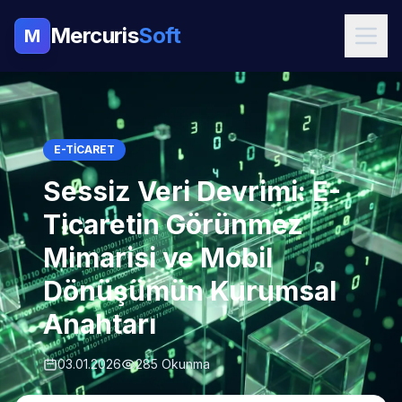
Mercuris
Soft
M
E-TICARET
Sessiz Veri Devrimi: E-
Ticaretin Görünmez
Mimarisi ve Mobil
Dönüşümün Kurumsal
Anahtarı
03.01.2026
285 Okunma