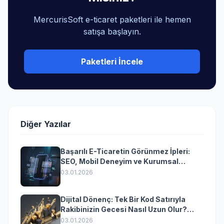
MercurisSoft e-ticaret paketleri ile hemen
satışa başlayın.
Paketleri İncele
Diğer Yazılar
Başarılı E-Ticaretin Görünmez İpleri:
SEO, Mobil Deneyim ve Kurumsal
Yazılımın Kazandıran Senkronizasyonu
03.01.2026
Dijital Dönenç: Tek Bir Kod Satırıyla
Rakibinizin Gecesi Nasıl Uzun Olur?
(Kurumsal Yazılımın Güçlü Rolü)
03.01.2026