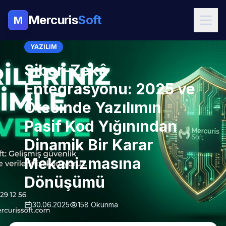
Mercuris
Soft
M
YAZILIM
Siber-Zekâ
Entegrasyonu: 2025 ve
Ötesinde Yazılımın
Pasif Kod Yığınından
Dinamik Bir Karar
Mekanizmasına
Dönüşümü
30.06.2025
158 Okunma