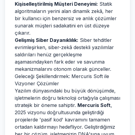
Kişiselleştirilmiş Müşteri Deneyimi:
Statik
algoritmaların yerini alan dinamik zekâ, her
bir kullanıcı için benzersiz ve anlık çözümler
sunarak müşteri sadakatini en üst düzeye
çıkarır.
Gelişmiş Siber Dayanıklılık:
Siber tehditler
evrimleşirken, siber-zekâ destekli yazılımlar
saldırıları henüz gerçekleşme
aşamasındayken fark eder ve savunma
mekanizmalarını otonom olarak günceller.
Geleceği Şekillendirmek: Mercuris Soft ile
Vizyoner Çözümler
Yazılım dünyasındaki bu büyük dönüşümde,
işletmelerin doğru teknoloji ortağıyla çalışması
stratejik bir öneme sahiptir.
Mercuris Soft
,
2025 vizyonu doğrultusunda geliştirdiği
projelerde 'pasif kod' kavramını tamamen
ortadan kaldırmayı hedefliyor. Geliştirdiğimiz
her bir çözüm, işletmenizin DNA'sına uyum