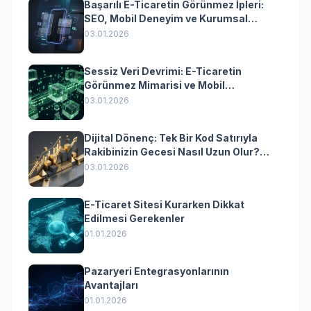
Başarılı E-Ticaretin Görünmez İpleri:
SEO, Mobil Deneyim ve Kurumsal
Yazılımın Kazandıran Senkronizasyonu
03.01.2026
Sessiz Veri Devrimi: E-Ticaretin
Görünmez Mimarisi ve Mobil
Dönüşümün Kurumsal Anahtarı
03.01.2026
Dijital Dönenç: Tek Bir Kod Satırıyla
Rakibinizin Gecesi Nasıl Uzun Olur?
(Kurumsal Yazılımın Güçlü Rolü)
03.01.2026
E-Ticaret Sitesi Kurarken Dikkat
Edilmesi Gerekenler
01.01.2026
Pazaryeri Entegrasyonlarının
Avantajları
01.01.2026