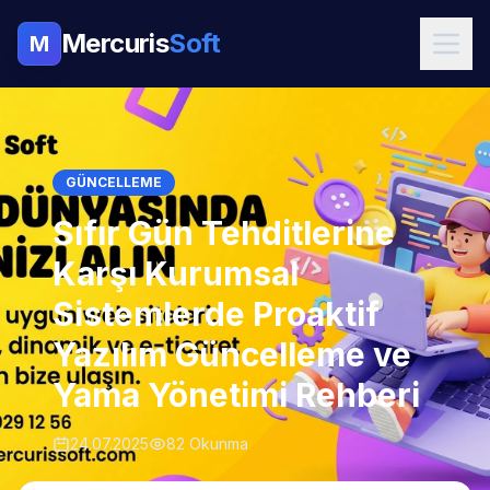
Mercuris
Soft
M
GÜNCELLEME
Sıfır Gün Tehditlerine
Karşı Kurumsal
Sistemlerde Proaktif
Yazılım Güncelleme ve
Yama Yönetimi Rehberi
24.07.2025
82 Okunma