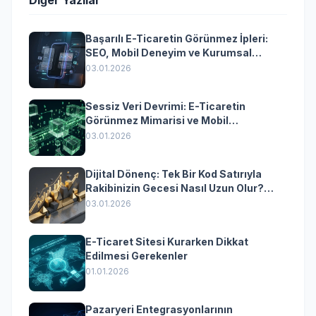
Diğer Yazılar
Başarılı E-Ticaretin Görünmez İpleri:
SEO, Mobil Deneyim ve Kurumsal
Yazılımın Kazandıran Senkronizasyonu
03.01.2026
Sessiz Veri Devrimi: E-Ticaretin
Görünmez Mimarisi ve Mobil
Dönüşümün Kurumsal Anahtarı
03.01.2026
Dijital Dönenç: Tek Bir Kod Satırıyla
Rakibinizin Gecesi Nasıl Uzun Olur?
(Kurumsal Yazılımın Güçlü Rolü)
03.01.2026
E-Ticaret Sitesi Kurarken Dikkat
Edilmesi Gerekenler
01.01.2026
Pazaryeri Entegrasyonlarının