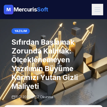
Mercuris
Soft
M
YAZILIM
Sıfırdan Başlamak
Zorunda Kalmak:
Ölçeklenemeyen
Yazılımın Büyüme
Karınızı Yutan Gizli
Maliyeti
11.01.2025
212 Okunma