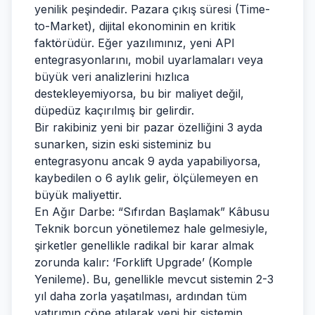
yenilik peşindedir. Pazara çıkış süresi (Time-
to-Market), dijital ekonominin en kritik
faktörüdür. Eğer yazılımınız, yeni API
entegrasyonlarını, mobil uyarlamaları veya
büyük veri analizlerini hızlıca
destekleyemiyorsa, bu bir maliyet değil,
düpedüz kaçırılmış bir gelirdir.
Bir rakibiniz yeni bir pazar özelliğini 3 ayda
sunarken, sizin eski sisteminiz bu
entegrasyonu ancak 9 ayda yapabiliyorsa,
kaybedilen o 6 aylık gelir, ölçülemeyen en
büyük maliyettir.
En Ağır Darbe: “Sıfırdan Başlamak” Kâbusu
Teknik borcun yönetilemez hale gelmesiyle,
şirketler genellikle radikal bir karar almak
zorunda kalır: ‘Forklift Upgrade’ (Komple
Yenileme). Bu, genellikle mevcut sistemin 2-3
yıl daha zorla yaşatılması, ardından tüm
yatırımın çöpe atılarak yeni bir sistemin