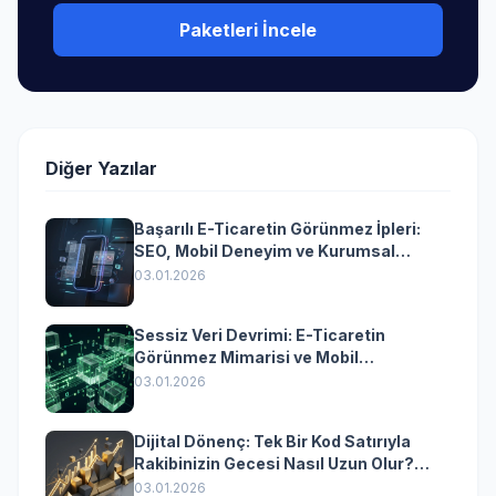
Paketleri İncele
Diğer Yazılar
Başarılı E-Ticaretin Görünmez İpleri:
SEO, Mobil Deneyim ve Kurumsal
Yazılımın Kazandıran Senkronizasyonu
03.01.2026
Sessiz Veri Devrimi: E-Ticaretin
Görünmez Mimarisi ve Mobil
Dönüşümün Kurumsal Anahtarı
03.01.2026
Dijital Dönenç: Tek Bir Kod Satırıyla
Rakibinizin Gecesi Nasıl Uzun Olur?
(Kurumsal Yazılımın Güçlü Rolü)
03.01.2026