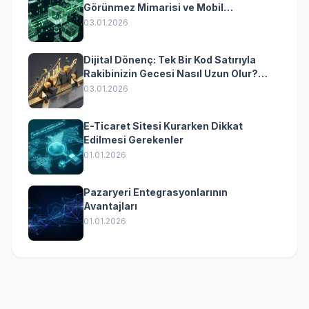
Görünmez Mimarisi ve Mobil
Dönüşümün Kurumsal Anahtarı
03.01.2026
Dijital Dönenç: Tek Bir Kod Satırıyla
Rakibinizin Gecesi Nasıl Uzun Olur?
(Kurumsal Yazılımın Güçlü Rolü)
03.01.2026
E-Ticaret Sitesi Kurarken Dikkat
Edilmesi Gerekenler
01.01.2026
Pazaryeri Entegrasyonlarının
Avantajları
01.01.2026