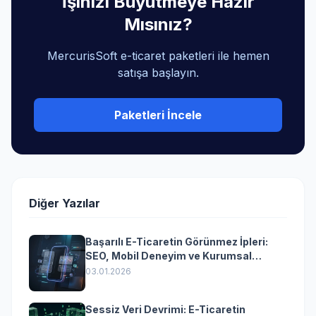
İşinizi Büyütmeye Hazır
Mısınız?
MercurisSoft e-ticaret paketleri ile hemen
satışa başlayın.
Paketleri İncele
Diğer Yazılar
Başarılı E-Ticaretin Görünmez İpleri:
SEO, Mobil Deneyim ve Kurumsal
Yazılımın Kazandıran Senkronizasyonu
03.01.2026
Sessiz Veri Devrimi: E-Ticaretin