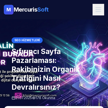
Mercuris
Soft
M
SEO HIZMETLERI
Sıfırıncı Sayfa
Pazarlaması:
Rakibinizin Organik
Trafiğini Nasıl
Devralırsınız?
21.07.2025
178 Okunma