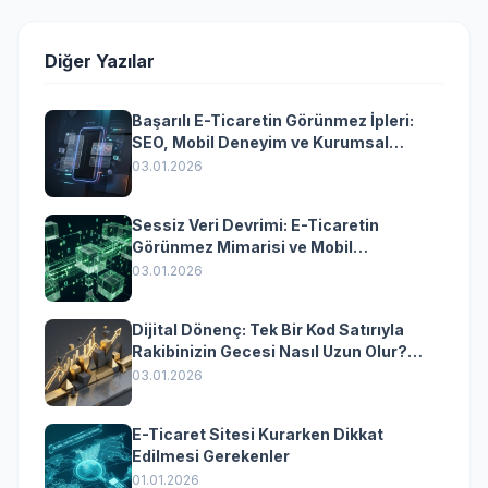
Diğer Yazılar
Başarılı E-Ticaretin Görünmez İpleri:
SEO, Mobil Deneyim ve Kurumsal
Yazılımın Kazandıran Senkronizasyonu
03.01.2026
Sessiz Veri Devrimi: E-Ticaretin
Görünmez Mimarisi ve Mobil
Dönüşümün Kurumsal Anahtarı
03.01.2026
Dijital Dönenç: Tek Bir Kod Satırıyla
Rakibinizin Gecesi Nasıl Uzun Olur?
(Kurumsal Yazılımın Güçlü Rolü)
03.01.2026
E-Ticaret Sitesi Kurarken Dikkat
Edilmesi Gerekenler
01.01.2026