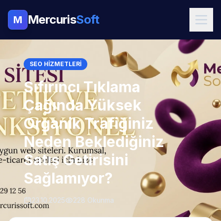
Mercuris
Soft
M
SEO HIZMETLERI
Sıfırıncı Tıklama
Çağında Yüksek
Organik Trafiğiniz
Neden Beklediğiniz
Satış Getirisini
Sağlamıyor?
23.10.2025
228 Okunma