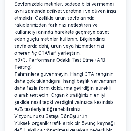
Sayfanızdaki metinler, sadece bilgi vermemeli,
aynı zamanda aciliyet yaratmalı ve güven inşa
etmelidir. Özellikle ürün sayfalarında,
rakiplerinizden farkınızı netleştiren ve
kullanıcıyı anında harekete geçmeye davet
eden güçlü metinler kullanın. Bilgilendirici
sayfalarda dahi, ürün veya hizmetlerinizi
öneren 'iç CTA'lar' yerleştirin.
h3>3. Performans Odaklı Test Etme (A/B
Testing)
Tahminlere güvenmeyin. Hangi CTA renginin
daha çok tıklandığını, hangi başlık varyantının
daha fazla form doldurma getirdiğini sürekli
olarak test edin. Organik trafiğinizin en iyi
şekilde nasıl tepki verdiğini yalnızca kesintisiz
A/B testleriyle öğrenebilirsiniz.
Vizyonunuzu Satışa Dönüştürün
Yüksek organik trafik artık bir övünç kaynağı
değil, akıllıca yönetilmesi gereken değerli bir