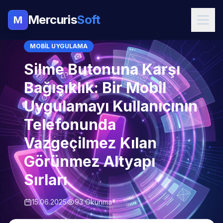
Mercuris
Soft
M
MOBIL UYGULAMA
Silme Butonuna Karşı
Bağışıklık: Bir Mobil
Uygulamayı Kullanıcının
Telefonunda
Vazgeçilmez Kılan
Görünmez Altyapı
Sırları
15.06.2025
93 Okunma