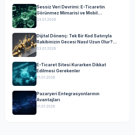
Sessiz Veri Devrimi: E-Ticaretin
Görünmez Mimarisi ve Mobil
Dönüşümün Kurumsal Anahtarı
03.01.2026
Dijital Dönenç: Tek Bir Kod Satırıyla
Rakibinizin Gecesi Nasıl Uzun Olur?
(Kurumsal Yazılımın Güçlü Rolü)
03.01.2026
E-Ticaret Sitesi Kurarken Dikkat
Edilmesi Gerekenler
01.01.2026
Pazaryeri Entegrasyonlarının
Avantajları
01.01.2026