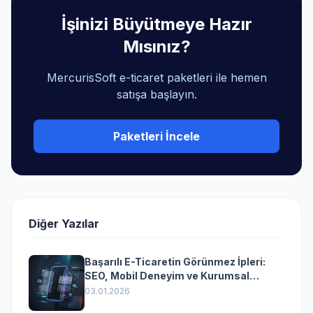
İşinizi Büyütmeye Hazır
Mısınız?
MercurisSoft e-ticaret paketleri ile hemen
satışa başlayın.
Paketleri İncele
Diğer Yazılar
Başarılı E-Ticaretin Görünmez İpleri:
SEO, Mobil Deneyim ve Kurumsal
Yazılımın Kazandıran Senkronizasyonu
03.01.2026