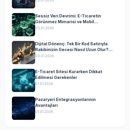
03.01.2026
Sessiz Veri Devrimi: E-Ticaretin
Görünmez Mimarisi ve Mobil
Dönüşümün Kurumsal Anahtarı
03.01.2026
Dijital Dönenç: Tek Bir Kod Satırıyla
Rakibinizin Gecesi Nasıl Uzun Olur?
(Kurumsal Yazılımın Güçlü Rolü)
03.01.2026
E-Ticaret Sitesi Kurarken Dikkat
Edilmesi Gerekenler
01.01.2026
Pazaryeri Entegrasyonlarının
Avantajları
01.01.2026