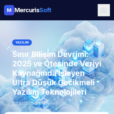
Mercuris
Soft
M
YAZILIM
Sınır Bilişim Devrimi:
2025 ve Ötesinde Veriyi
Kaynağında İşleyen
Ultra Düşük Gecikmeli
Yazılım Teknolojileri
02.01.2025
181 Okunma