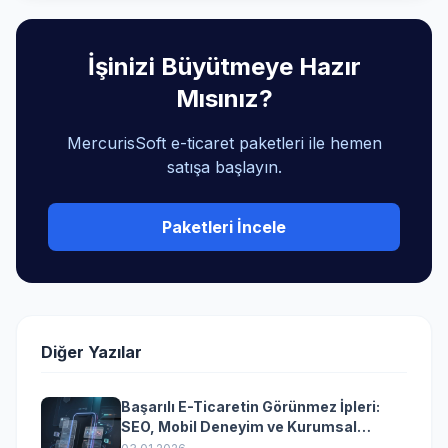
İşinizi Büyütmeye Hazır
Mısınız?
MercurisSoft e-ticaret paketleri ile hemen
satışa başlayın.
Paketleri İncele
Diğer Yazılar
Başarılı E-Ticaretin Görünmez İpleri:
SEO, Mobil Deneyim ve Kurumsal
Yazılımın Kazandıran Senkronizasyonu