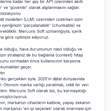
lerine kadar her şey bir API üzerinden akıllı
' ve 'güvenilir' olarak algılanmasını sağlar.
timizasyonu
dil modelleri (LLM) üzerinden üretirken sizin
 içeriğinizin 'parçalanabilir' (chunkable) ve
erekliliktir. Mercuris Soft uzmanlığıyla, içerik
na göre optimize ediyoruz.
ede olduğu, hava durumunun nasıl olduğu ve
 Sizin stratejiniz de bu bağlama (context) hitap
usunu sormadan önce kullanıcının karşısına
 okumaktan geçer.
tin
kü gerçekten öyle. 2025'in dijital dünyasında
. Otonom marka varlığı yaratmak, ciddi bir veri
tirir. Mercuris Soft olarak biz, bu karmaşıklığı
 dönüştürüyoruz.
ıyor, markanızı cihazların kalbine, yapay zekanın
 markanızı 'en iyi seçenek' olarak önermesi için