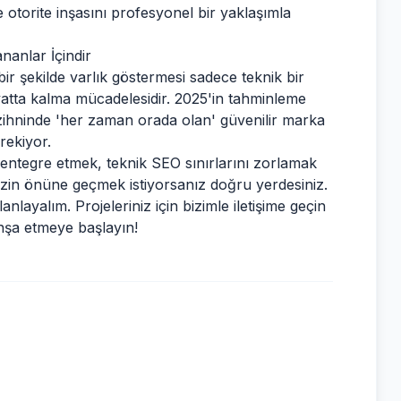
 ve otorite inşasını profesyonel bir yaklaşımla
nanlar İçindir
 şekilde varlık göstermesi sadece teknik bir
yatta kalma mücadelesidir. 2025'in tahminleme
n zihninde 'her zaman orada olan' güvenilir marka
rekiyor.
e entegre etmek, teknik SEO sınırlarını zorlamak
nizin önüne geçmek istiyorsanız doğru yerdesiniz.
nlayalım. Projeleriniz için bizimle iletişime geçin
nşa etmeye başlayın!