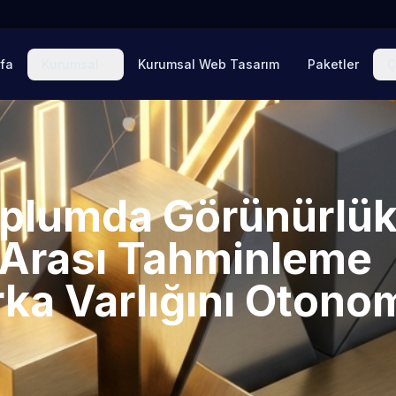
fa
Kurumsal
Kurumsal Web Tasarım
Paketler
Ç
oplumda Görünürlük
 Arası Tahminleme
ka Varlığını Otono