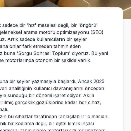
 sadece bir 'hız' meselesi değil, bir 'öngörü'
n, geleneksel arama motoru optimizasyonu (SEO)
z. Artık sadece kullanıcıların bir şeyler
 daha onlar fark etmeden tahmin eden
biz buna 'Sorgu Sonrası Toplum' diyoruz. Bu yeni
e motorlarında otonom bir şekilde varlık
una bir şeyler yazmasıyla başlardı. Ancak 2025
ri analitiğinin kullanıcı davranışlarını önceden
yle sunduğu bir dönemi işaret ediyor. Akıllı
ırılmış gerçeklik gözlüklerine kadar her cihaz,
alı.
n bu cihazlar tarafından 'anlaşılabilir' olmasıdır.
 bir kodlama değil, bir dijital kimlik inşası
ılmamışsa, tahminleme motorları sizi 'görmezden'