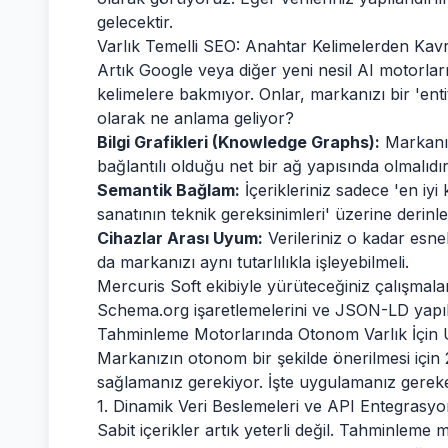
gelecektir.
Varlık Temelli SEO: Anahtar Kelimelerden Kav
Artık Google veya diğer yeni nesil AI motorla
kelimelere bakmıyor. Onlar, markanızı bir 'entit
olarak ne anlama geliyor?
Bilgi Grafikleri (Knowledge Graphs):
Markanız
bağlantılı olduğu net bir ağ yapısında olmalıdır
Semantik Bağlam:
İçerikleriniz sadece 'en iy
sanatının teknik gereksinimleri' üzerine derinle
Cihazlar Arası Uyum:
Verileriniz o kadar esnek 
da markanızı aynı tutarlılıkla işleyebilmeli.
Mercuris Soft ekibiyle yürüteceğiniz çalışmalar
Schema.org işaretlemelerini ve JSON-LD yapıları
Tahminleme Motorlarında Otonom Varlık İçin U
Markanızın otonom bir şekilde önerilmesi için
sağlamanız gerekiyor. İşte uygulamanız gereken
1. Dinamik Veri Beslemeleri ve API Entegrasyo
Sabit içerikler artık yeterli değil. Tahminleme 