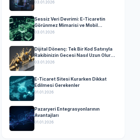
Yazılımın Kazandıran
03.01.2026
Senkronizasyonu
Sessiz Veri Devrimi: E-Ticaretin
Görünmez Mimarisi ve Mobil
Dönüşümün Kurumsal Anahtarı
03.01.2026
Dijital Dönenç: Tek Bir Kod Satırıyla
Rakibinizin Gecesi Nasıl Uzun Olur?
(Kurumsal Yazılımın Güçlü Rolü)
03.01.2026
E-Ticaret Sitesi Kurarken Dikkat
Edilmesi Gerekenler
01.01.2026
Pazaryeri Entegrasyonlarının
Avantajları
01.01.2026