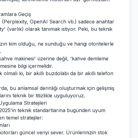
ramlara Geçiş
rı (Perplexity, OpenAI Search vb.) sadece anahtar
y' (varlık) olarak tanımak istiyor. Peki, bu teknik
ın kim olduğu, ne sunduğu ve hangi otoritelerle
.
i kahve makinesi' üzerine değil, 'kahve demleme
mesine bilgi içermelidir.
olmalı ki, bir akıllı buzdolabı da bir akıllı telefon
da, bu anlamsal derinliği oluşturmak için gelişmiş
nı teknik bir titizlikle uyguluyoruz.
ygulama Stratejileri
 2025'in teknik standartlarına bugünden uyum
 temel stratejiler:
nları
motorları güncel veriyi sever. Ürünlerinizin stok