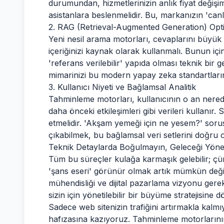
durumundan, hizmetlerinizin anlık fiyat değişim
asistanlara beslenmelidir. Bu, markanızın 'canlı
2. RAG (Retrieval-Augmented Generation) Op
Yeni nesil arama motorları, cevaplarını büyük 
içeriğinizi kaynak olarak kullanmalı. Bunun için
'referans verilebilir' yapıda olması teknik bir g
mimarinizi bu modern yapay zeka standartları
3. Kullanıcı Niyeti ve Bağlamsal Analitik
Tahminleme motorları, kullanıcının o an ner
daha önceki etkileşimleri gibi verileri kullanır.
etmelidir. 'Akşam yemeği için ne yesem?' sor
çıkabilmek, bu bağlamsal veri setlerini doğru
Teknik Detaylarda Boğulmayın, Geleceği Yöne
Tüm bu süreçler kulağa karmaşık gelebilir; çün
'şans eseri' görünür olmak artık mümkün değil
mühendisliği ve dijital pazarlama vizyonu gerek
sizin için yönetilebilir bir büyüme stratejisine
Sadece web sitenizin trafiğini artırmakla kalm
hafızasına kazıyoruz. Tahminleme motorlarının