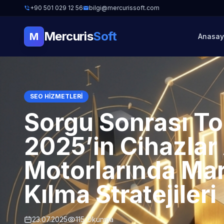
+90 501 029 12 56
bilgi@mercurissoft.com
Mercuris
Soft
M
Anasay
SEO HIZMETLERI
Sorgu Sonrası T
2025’in Cihazlar
Motorlarında Mar
Kılma Stratejileri
23.07.2025
115 Okunma