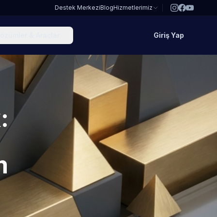
Destek Merkezi
Blog
Hizmetlerimiz
özümler & Araçlar
Giriş Yap
:
m