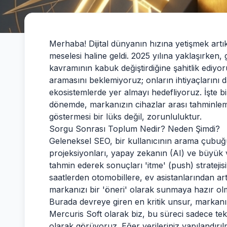
Merhaba! Dijital dünyanın hızına yetişmek artık
meselesi haline geldi. 2025 yılına yaklaşırke
kavramının kabuk değiştirdiğine şahitlik ediyoru
aramasını beklemiyoruz; onların ihtiyaçlarını
ekosistemlerde yer almayı hedefliyoruz. İşte 
dönemde, markanızın cihazlar arası tahminlem
göstermesi bir lüks değil, zorunluluktur.
Sorgu Sonrası Toplum Nedir? Neden Şimdi?
Geleneksel SEO, bir kullanıcının arama çubuğ
projeksiyonları, yapay zekanın (AI) ve büyük ve
tahmin ederek sonuçları 'itme' (push) stratejisi
saatlerden otomobillere, ev asistanlarından art
markanızı bir 'öneri' olarak sunmaya hazır olm
Burada devreye giren en kritik unsur, markanızı
Mercuris Soft olarak biz, bu süreci sadece teknik
olarak görüyoruz. Eğer verileriniz yapılandır