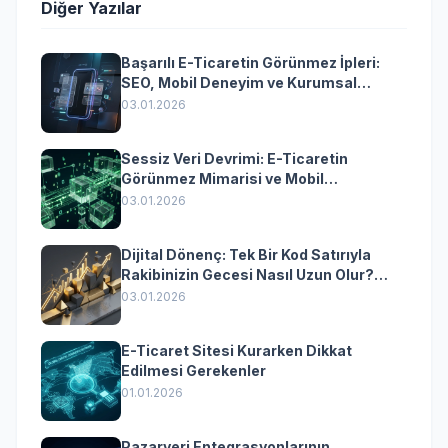
Diğer Yazılar
Başarılı E-Ticaretin Görünmez İpleri:
SEO, Mobil Deneyim ve Kurumsal
Yazılımın Kazandıran Senkronizasyonu
03.01.2026
Sessiz Veri Devrimi: E-Ticaretin
Görünmez Mimarisi ve Mobil
Dönüşümün Kurumsal Anahtarı
03.01.2026
Dijital Dönenç: Tek Bir Kod Satırıyla
Rakibinizin Gecesi Nasıl Uzun Olur?
(Kurumsal Yazılımın Güçlü Rolü)
03.01.2026
E-Ticaret Sitesi Kurarken Dikkat
Edilmesi Gerekenler
01.01.2026
Pazaryeri Entegrasyonlarının