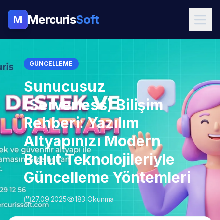
Mercuris
Soft
M
GÜNCELLEME
Sunucusuz
(Serverless) Bilişim
Rehberi: Yazılım
Altyapınızı Modern
Bulut Teknolojileriyle
Güncelleme Yöntemleri
27.09.2025
183 Okunma