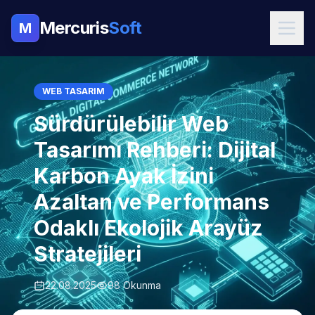
Mercuris
Soft
M
WEB TASARIM
Sürdürülebilir Web
Tasarımı Rehberi: Dijital
Karbon Ayak İzini
Azaltan ve Performans
Odaklı Ekolojik Arayüz
Stratejileri
22.08.2025
98 Okunma