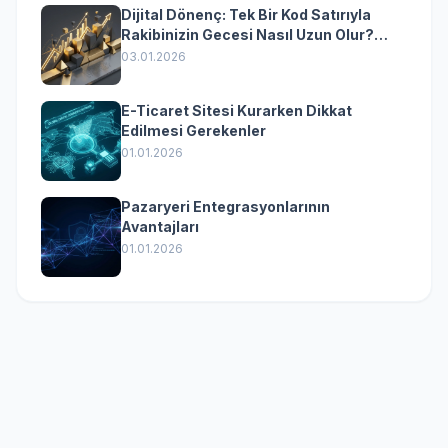
Dijital Dönenç: Tek Bir Kod Satırıyla
Rakibinizin Gecesi Nasıl Uzun Olur?
(Kurumsal Yazılımın Güçlü Rolü)
03.01.2026
E-Ticaret Sitesi Kurarken Dikkat
Edilmesi Gerekenler
01.01.2026
Pazaryeri Entegrasyonlarının
Avantajları
01.01.2026