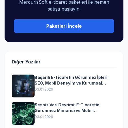
MercurisSoft e-ticaret paketleri ile hemen
satışa başlayın.
Paketleri İncele
Diğer Yazılar
Başarılı E-Ticaretin Görünmez İpleri:
SEO, Mobil Deneyim ve Kurumsal
Yazılımın Kazandıran Senkronizasyonu
03.01.2026
Sessiz Veri Devrimi: E-Ticaretin
Görünmez Mimarisi ve Mobil
Dönüşümün Kurumsal Anahtarı
03.01.2026