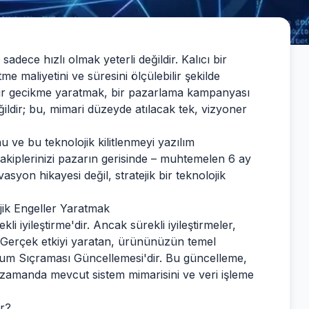
ece hızlı olmak yeterli değildir. Kalıcı bir
etme maliyetini ve süresini ölçülebilir şekilde
bir gecikme yaratmak, bir pazarlama kampanyası
eğildir; bu, mimari düzeyde atılacak tek, vizyoner
 ve bu teknolojik kilitlenmeyi yazılım
rakiplerinizi pazarın gerisinde – muhtemelen 6 ay
vasyon hikayesi değil, stratejik bir teknolojik
ojik Engeller Yaratmak
i iyileştirme'dir. Ancak sürekli iyileştirmeler,
r. Gerçek etkiyi yaratan, ürününüzün temel
ntum Sıçraması Güncellemesi'dir. Bu güncelleme,
 zamanda mevcut sistem mimarisini ve veri işleme
ir?