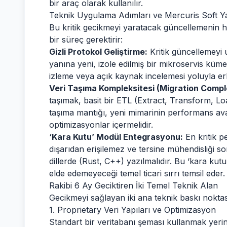
bir araç olarak kullanılır.
Teknik Uygulama Adımları ve Mercuris Soft Y
Bu kritik gecikmeyi yaratacak güncellemenin ha
bir süreç gerektirir:
Gizli Protokol Geliştirme:
Kritik güncellemeyi
yanına yeni, izole edilmiş bir mikroservis küme
izleme veya açık kaynak incelemesi yoluyla erk
Veri Taşıma Kompleksitesi (Migration Compl
taşımak, basit bir ETL (Extract, Transform, Loa
taşıma mantığı, yeni mimarinin performans av
optimizasyonlar içermelidir.
‘Kara Kutu’ Modül Entegrasyonu:
En kritik p
dışarıdan erişilemez ve tersine mühendisliği s
dillerde (Rust, C++) yazılmalıdır. Bu ‘kara kut
elde edemeyeceği temel ticari sırrı temsil eder.
Rakibi 6 Ay Geciktiren İki Temel Teknik Alan
Gecikmeyi sağlayan iki ana teknik baskı noktası
1. Proprietary Veri Yapıları ve Optimizasyon
Standart bir veritabanı şeması kullanmak ye