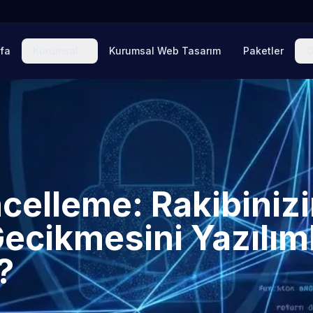
fa
Kurumsal
Kurumsal Web Tasarım
Paketler
Ç
ncelleme: Rakibiniz
Gecikmesini Yazılım
?