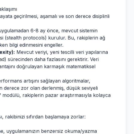
aklaşımı
yata geçirilmesi, aşamalı ve son derece disiplinli
 uygulamadan 6-8 ay önce, mevcut sistemin
si (stealth protocols) kurulur. Bu, rakiplerin ağ
en bilgi edinmesini engeller.
exity):
Mevcut veriyi, yeni tescilli veri yapılarına
d) sürecinden daha fazlasını gerektirir. Veri
antajını doğrulayan karmaşık matematiksel
erformans artışını sağlayan algoritmalar,
on derece zor olan derlenmiş, düşük seviyeli
u’ modülü, rakiplerin pazar araştırmasıyla kolayca
, rakibinizi sıfırdan başlamaya zorlar:
rine, uygulamanızın benzersiz okuma/yazma