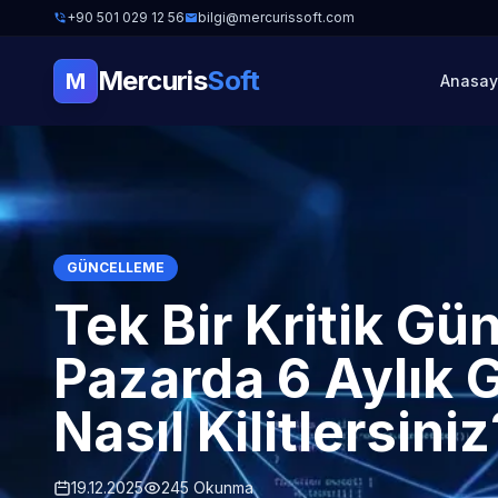
+90 501 029 12 56
bilgi@mercurissoft.com
Mercuris
Soft
M
Anasay
GÜNCELLEME
Tek Bir Kritik Gü
Pazarda 6 Aylık 
Nasıl Kilitlersiniz
19.12.2025
245 Okunma