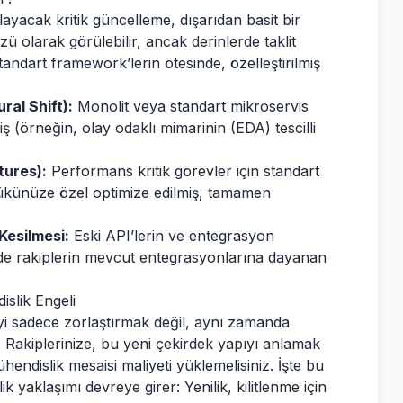
yacak kritik güncelleme, dışarıdan basit bir
ü olarak görülebilir, ancak derinlerde taklit
tandart framework’lerin ötesinde, özelleştirilmiş
al Shift):
Monolit veya standart mikroservis
ş (örneğin, olay odaklı mimarinin (EDA) tescilli
tures):
Performans kritik görevler için standart
ükünüze özel optimize edilmiş, tamamen
Kesilmesi:
Eski API’lerin ve entegrasyon
ede rakiplerin mevcut entegrasyonlarına dayanan
slik Engeli
tmeyi sadece zorlaştırmak değil, aynı zamanda
 Rakiplerinize, bu yeni çekirdek yapıyı anlamak
hendislik mesaisi maliyeti yüklemelisiniz. İşte bu
 yaklaşımı devreye girer: Yenilik, kilitlenme için