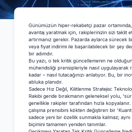
Günümüzün hiper-rekabetçi pazar ortamında, sad
avantaj yaratmak için, rakiplerinizin sizi taklit 
artırmanız gerekir. Pazarda aylarca sürecek 
veya fiyat indirimi ile başarılabilecek bir şey d
bir adımdır.
Bu yazı, o tek kritik güncellemenin ne olduğunu
mühendisliği prensipleriyle nasıl uygulayarak 
kadar – nasıl tutacağınızı anlatıyor. Bu, bir ino
abluka planıdır.
Sadece Hız Değil, Kilitlenme Stratejisi: Teknol
Rakibi geride bırakmanın geleneksel yolu, 'sürekl
genellikle rakipler tarafından hızla kopyalanı
çalışma prensibini kökten değiştiren bir 'Kua
sadece yeni bir özellik sunmakla kalmaz; aynı
biçimini tamamen yeniden tanımlar.
Gecikmeyi Yaratan Tek Kritik Güncelleme Ned