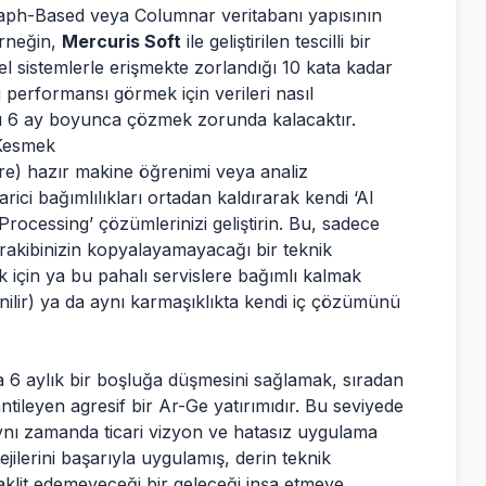
raph-Based veya Columnar veritabanı yapısının
Örneğin,
Mercuris Soft
ile geliştirilen tescilli bir
el sistemlerle erişmekte zorlandığı 10 kata kadar
 performansı görmek için verileri nasıl
nızı 6 ay boyunca çözmek zorunda kalacaktır.
 Kesmek
re) hazır makine öğrenimi veya analiz
harici bağımlılıkları ortadan kaldırarak kendi ‘AI
ocessing’ çözümlerinizi geliştirin. Bu, sadece
rakibinizin kopyalayamayacağı bir teknik
ek için ya bu pahalı servislere bağımlı kalmak
nilir) ya da aynı karmaşıklıkta kendi iç çözümünü
da 6 aylık bir boşluğa düşmesini sağlamak, sıradan
rantileyen agresif bir Ar-Ge yatırımıdır. Bu seviyede
 aynı zamanda ticari vizyon ve hatasız uygulama
tejilerini başarıyla uygulamış, derin teknik
taklit edemeyeceği bir geleceği inşa etmeye