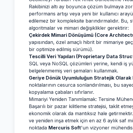
Rakibinizi altı ay boyunca çözüm bulmaya zorla
performans artışı veya yeni bir kullanıcı arayüz
edilemez bir kompleksite barındırmalıdır. Bu, s
algoritmalar ve mimari değişiklikler gerektirir:
Çekirdek Mimari Dönüşümü (Core Architectur
yapısından, özel amaçlı hibrit bir mimariye geçi
bir optimize edilmiş sürümü).
Tescilli Veri Yapıları (Proprietary Data Struc
SQL veya NoSQL çözümleri yerine, kendi iş y
belgelenmemiş veri şemaları kullanmak.
Geriye Dönük Uyumluluğun Stratejik Olarak 
noktalarının cesurca sonlandırılması, bu say
kopyalama çabaları sıfırlanır.
Mimariyi Yeniden Tanımlamak: Tersine Mühendi
Başarılı bir pazar kilitleme stratejisi, taklit e
ekonomik olarak da mantıksız hale getirmektir.
ve yeniden inşa etmek için en az 6 aylık saf mü
noktada
Mercuris Soft
'un vizyoner mühendislik