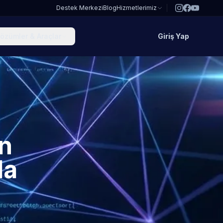
Destek Merkezi
Blog
Hizmetlerimiz
özümler & Araçlar
Giriş Yap
in
la