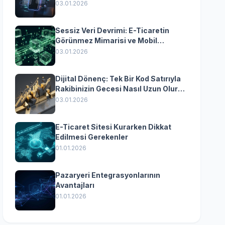
Yazılımın Kazandıran
03.01.2026
Senkronizasyonu
Sessiz Veri Devrimi: E-Ticaretin
Görünmez Mimarisi ve Mobil
Dönüşümün Kurumsal Anahtarı
03.01.2026
Dijital Dönenç: Tek Bir Kod Satırıyla
Rakibinizin Gecesi Nasıl Uzun Olur?
(Kurumsal Yazılımın Güçlü Rolü)
03.01.2026
E-Ticaret Sitesi Kurarken Dikkat
Edilmesi Gerekenler
01.01.2026
Pazaryeri Entegrasyonlarının
Avantajları
01.01.2026