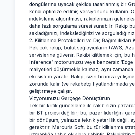
döngülerine uyacak şekilde tasarlanmış bir G
kendi optimize edilmiş versiyonunu kullanın. 
indeksleme algoritması, rakiplerinizin geleneks
daha hızlı sorgulama süresi sunabilir. Rakip bu
sakladığınızı, indekslediğinizi ve sorguladığı
2. Kilitlenme Protokolleri ve Dış Bağımlılıkları
Pek çok rakip, bulut sağlayıcıların (AWS, Azu
servislerine güvenir. Rakibi kilitlemek için, bu 
Inference’ motorunuzu veya benzersiz ‘Edge Pr
maliyetleri düşürmekle kalmaz, aynı zamanda 
ekosistem yaratır. Rakip, sizin hızınıza yetişm
zorunda kalır (ve rekabetçi fiyatlandırmada ye
geliştirmeye çalışır.
Vizyonunuzu Gerçeğe Dönüştürün
Tek bir kritik güncelleme ile rakibinizin pazar
bir BT projesi değildir; bu, pazar liderliğini ga
bir dönüşüm, yalnızca teknik yeterlilik değil,
gerektirir. Mercuris Soft, bu tür kilitlenme stra
uzmanlığa sahip ekiplere sahiptir. Rakibinizin 