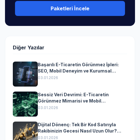
Paketleri İncele
Diğer Yazılar
Başarılı E-Ticaretin Görünmez İpleri:
SEO, Mobil Deneyim ve Kurumsal
Yazılımın Kazandıran Senkronizasyonu
03.01.2026
Sessiz Veri Devrimi: E-Ticaretin
Görünmez Mimarisi ve Mobil
Dönüşümün Kurumsal Anahtarı
03.01.2026
Dijital Dönenç: Tek Bir Kod Satırıyla
Rakibinizin Gecesi Nasıl Uzun Olur?
(Kurumsal Yazılımın Güçlü Rolü)
03.01.2026