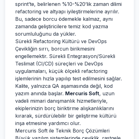
sprint’te, belirlenen %10-%20’lik zaman dilimi
refactoring ve altyapı iyileştirmelerine ayrılır.
Bu, sadece borcu ödemekle kalmaz, aynı
zamanda geliştiricilere temiz kod yazma
sorumluluğunu da yükler.
Sürekli Refactoring Kültürü ve DevOps
Çevikliğin sırrı, borcun birikmesini
engellemektir. Sürekli Entegrasyon/Sürekli
Teslimat (CI/CD) süreçleri ve DevOps
uygulamaları, küçük ölçekli refactoring
işlemlerinin hızla yapılıp test edilmesini sağlar.
Kalite, yalnızca QA aşamasında değil, kod
yazım anında başlar.
Mercuris Soft
, uzun
vadeli mimari danışmanlık hizmetleriyle,
ekiplerinizin borç biriktirme alışkanlıklarını
kırarak, sürdürülebilir bir geliştirme kültürü
inşa etmesine yardımcı olur.
Mercuris Soft ile Teknik Borç Çözümleri
Büyük yazılım sistemlerinde çeviklik, rastgele