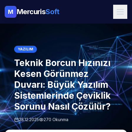
Mercuris
Soft
M
YAZILIM
Teknik Borcun Hızınızı
Kesen Görünmez
Duvarı: Büyük Yazılım
Sistemlerinde Çeviklik
Sorunu Nasıl Çözülür?
28.12.2025
270 Okunma