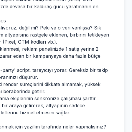
izde devasa bir kaldıraç gücü yaratmanın en
aos
ıyoruz, değil mi? Peki ya o veri yanlışsa? Sık
m altyapısına rastgele eklenen, birbirini tetikleyen
 (Pixel, GTM kodları vb.).
iklenmesi, reklam panelinizde 1 satış yerine 2
a zarar eden bir kampanyaya daha fazla bütçe
party' script, tarayıcıyı yorar. Gereksiz bir takip
ranınızı düşürür.
i render süreçlerini dikkate almamak, yüksek
 beraberinde getirir.
ma ekiplerinin senkronize çalışması şarttır.
ni bir araya getirerek, altyapının sadece
eflerine hizmet etmesini sağlar.
lanmak için yazılım tarafında neler yapmalısınız?