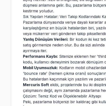
düşmesi anlamına gelir. Bu, pazarlama bütçen
kestirme yoludur.
Sık Yapılan Hatalar: Veri Takip Kodlarındaki K
Pazarlama dünyasında veriye dayalı kararlar al
karşılaştığımız en büyük hatalardan biri, yazılı
veya mükerrer veri gönderen takip pikselleridir
Yanlış Dönüşüm Verileri:
Bir kodun iki kez tet
satış görmenize neden olur. Bu da sizi aslınd
ayırmaya iter.
Performans Kaybı:
Sitenize eklenen her 'third-
kodu, kullanıcı deneyimini bozarak dönüşüm o
Mobil Uyumsuzluk:
Kodların mobil cihazlardak
'bounce rate' (hemen çıkma oranı) sonuçlarını
Bu hatalardan kaçınmak için yazılım ve pazarla
Mercuris Soft
ekibi, projelerinde bu iki disipli
çalışmasını değil, aynı zamanda pazarlama hed
Çözüm: Temiz Kod ve Ölçeklenebilir Altyapı
Peki, pazarlama bütçenizi bir kaldıraç gibi kul