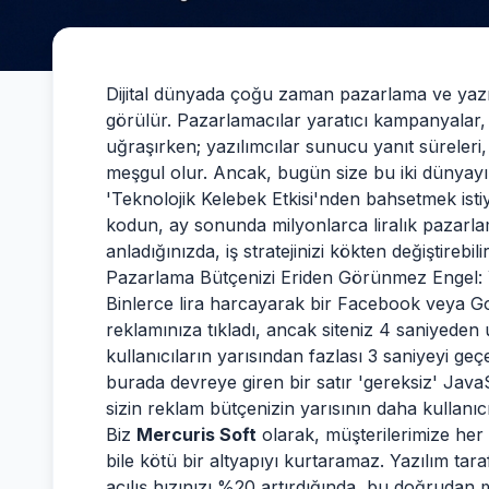
Dijital dünyada çoğu zaman pazarlama ve yazılım
görülür. Pazarlamacılar yaratıcı kampanyalar, ç
uğraşırken; yazılımcılar sunucu yanıt süreleri,
meşgul olur. Ancak, bugün size bu iki dünyayı
'Teknolojik Kelebek Etkisi'nden bahsetmek isti
kodun, ay sonunda milyonlarca liralık pazarlama
anladığınızda, iş stratejinizi kökten değiştirebilir
Pazarlama Bütçenizi Eriden Görünmez Engel: 
Binlerce lira harcayarak bir Facebook veya Goo
reklamınıza tıkladı, ancak siteniz 4 saniyeden 
kullanıcıların yarısından fazlası 3 saniyeyi geç
burada devreye giren bir satır 'gereksiz' Java
sizin reklam bütçenizin yarısının daha kullanı
Biz
Mercuris Soft
olarak, müşterilerimize her 
bile kötü bir altyapıyı kurtaramaz. Yazılım tar
açılış hızınızı %20 artırdığında, bu doğrudan