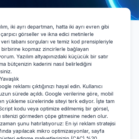
, iki ayrı departman, hatta iki ayrı evren gibi
arpıcı görseller ve ikna edici metinlerle
 veri tabanı sorguları ve temiz kod prensipleriyle
 birbirine kopmaz zincirlerle bağlayan
yorum. Yazılım altyapınızdaki küçücük bir satır
 bütçenizin kaderini nasıl belirlediğini
siniz.
Yavaşlık
gle reklamı çıktığınızı hayal edin. Kullanıcı
uzun sürede açıldı. Google verilerine göre, mobil
en yükleme sürelerinde siteyi terk ediyor. İşte tam
Script kodu veya optimize edilmemiş bir görsel,
cı sitenizi görmeden çöpe gitmesine neden olur.
zaman şunu hatırlatıyoruz: En iyi reklam stratejisi
afında yapılacak mikro optimizasyonlar, sayfa
 müşteri edinme maliyetlerinizin (CAC) %20