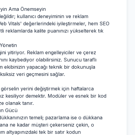
rmeyin Ama Önemseyin
eğildir; kullanıcı deneyiminin ve reklam
Web Vitals' değerlerindeki iyileştirmeler, hem SEO
tli reklamlarda kalite puanınızı yükselterek tık
 Yönetin
ini yitiriyor. Reklam engelleyiciler ve çerez
nını kaybediyor olabilirsiniz. Sunucu taraflı
m ekibinizin yapacağı teknik bir dokunuşla
siksiz veri geçmesini sağlar.
görselin yerini değiştirmek için haftalarca
z kesiliyor demektir. Modüler ve esnek bir kod
ze olanak tanır.
nın Gücü
 dükkanınızın temeli; pazarlama ise o dükkana
kkana ne kadar müşteri çekerseniz çekin, o
m altyapınızdaki tek bir satır kodun