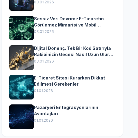
Yazılımın Kazandıran
03.01.2026
Senkronizasyonu
Sessiz Veri Devrimi: E-Ticaretin
Görünmez Mimarisi ve Mobil
Dönüşümün Kurumsal Anahtarı
03.01.2026
Dijital Dönenç: Tek Bir Kod Satırıyla
Rakibinizin Gecesi Nasıl Uzun Olur?
(Kurumsal Yazılımın Güçlü Rolü)
03.01.2026
E-Ticaret Sitesi Kurarken Dikkat
Edilmesi Gerekenler
01.01.2026
Pazaryeri Entegrasyonlarının
Avantajları
01.01.2026