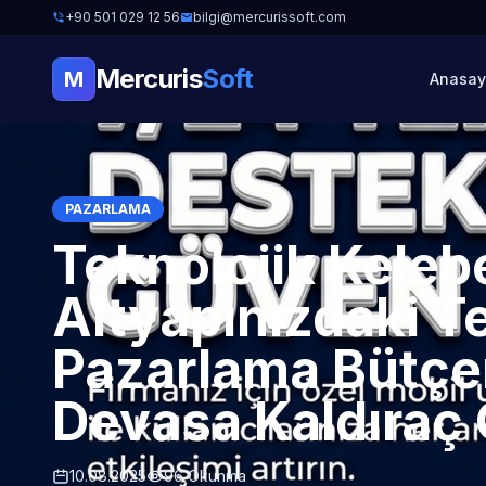
+90 501 029 12 56
bilgi@mercurissoft.com
Mercuris
Soft
M
Anasay
PAZARLAMA
Teknolojik Kelebe
Altyapınızdaki T
Pazarlama Bütçen
Devasa Kaldıraç
10.08.2025
96 Okunma