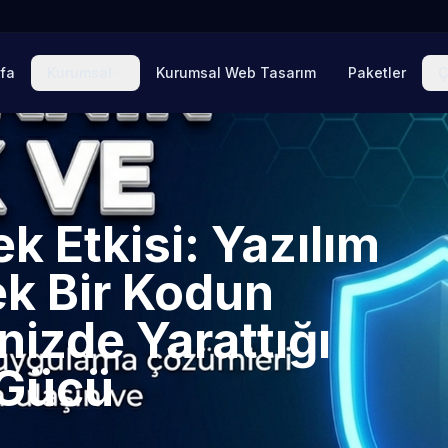
fa
Kurumsal
Kurumsal Web Tasarım
Paketler
Ç
k Etkisi: Yazılım
ek Bir Kodun
izde Yarattığı
 Gücü