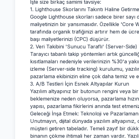
İşte size birkaç samimi tavsiye:
1. Lighthouse Skorlarını Takıntı Haline Geti
Google Lighthouse skorları sadece birer sayı d
maliyetinizin bir yansımasıdır. Özellikle 'Core 
tarafında organik trafiğinizi artırır hem de ücre
başı maliyetlerinizi (CPC) düşürür.
2. Veri Takibini 'Sunucu Taraflı' (Server-Side)
Tarayıcı tabanlı takip yöntemleri artık güncelliğ
kısıtlamaları nedeniyle verilerinizin %30'a yakı
izleme (Server-side tracking) kurulumu, yazılı
pazarlama ekibinizin eline çok daha temiz ve ek
3. A/B Testleri İçin Esnek Altyapılar Kurun
Yazılım altyapınız bir butonun rengini veya bir 
beklemenize neden oluyorsa, pazarlama hızını
yapısı, pazarlama fikirlerini anında test etmeni
Geleceği İnşa Etmek: Teknoloji ve Pazarlama
Unutmayın, dijital dünyada yazılım altyapınız,
müşteri getiren tabeladır. Temeli zayıf bir dü
binanın çökme ihtimali her zaman vardır. Yazılı