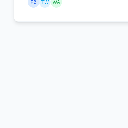
FB
TW
WA