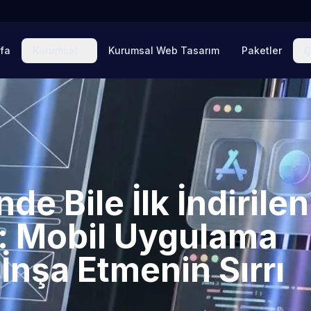
fa
Kurumsal
Kurumsal Web Tasarım
Paketler
Ç
de Bile İlk İndirilen
 Mobil Uygulama
İnşa Etmenin Sırrı