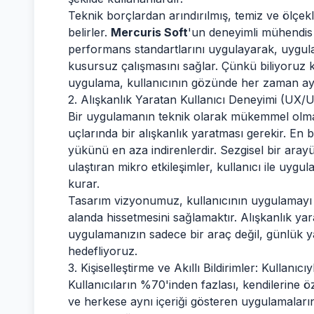
Teknik borçlardan arındırılmış, temiz ve ölçek
belirler.
Mercuris Soft
'un deneyimli mühendis 
performans standartlarını uygulayarak, uygula
kusursuz çalışmasını sağlar. Çünkü biliyoruz
uygulama, kullanıcının gözünde her zaman ayrı
2. Alışkanlık Yaratan Kullanıcı Deneyimi (UX/U
Bir uygulamanın teknik olarak mükemmel olma
uçlarında bir alışkanlık yaratması gerekir. En b
yükünü en aza indirenlerdir. Sezgisel bir arayü
ulaştıran mikro etkileşimler, kullanıcı ile uy
kurar.
Tasarım vizyonumuz, kullanıcının uygulamayı h
alanda hissetmesini sağlamaktır. Alışkanlık ya
uygulamanızın sadece bir araç değil, günlük y
hedefliyoruz.
3. Kişiselleştirme ve Akıllı Bildirimler: Kullanı
Kullanıcıların %70'inden fazlası, kendilerine 
ve herkese aynı içeriği gösteren uygulamaları