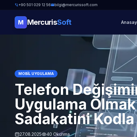
+90 501 029 12 56
bilgi@mercurissoft.com
Mercuris
Soft
M
Anasay
MOBIL UYGULAMA
Telefon Değişimin
Uygulama Olmak:
Sadakatini Kodla 
27.08.2025
40 Okunma