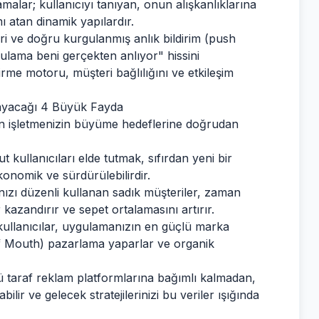
alar; kullanıcıyı tanıyan, onun alışkanlıklarına
 atan dinamik yapılardır.
eri ve doğru kurgulanmış anlık bildirim (push
uygulama beni gerçekten anlıyor" hissini
tirme motoru, müşteri bağlılığını ve etkileşim
layacağı 4 Büyük Fayda
in işletmenizin büyüme hedeflerine doğrudan
 kullanıcıları elde tutmak, sıfırdan yeni bir
nomik ve sürdürülebilirdir.
zı düzenli kullanan sadık müşteriler, zaman
kazandırır ve sepet ortalamasını artırır.
ullanıcılar, uygulamanızın en güçlü marka
f Mouth) pazarlama yaparlar ve organik
taraf reklam platformlarına bağımlı kalmadan,
bilir ve gelecek stratejilerinizi bu veriler ışığında