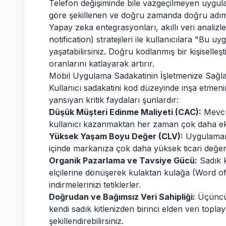
Telefon değişiminde bile vazgeçilmeyen uygulam
göre şekillenen ve doğru zamanda doğru adımı
Yapay zeka entegrasyonları, akıllı veri analizl
notification) stratejileri ile kullanıcılara "Bu 
yaşatabilirsiniz. Doğru kodlanmış bir kişiselleş
oranlarını katlayarak artırır.
Mobil Uygulama Sadakatinin İşletmenize Sağ
Kullanıcı sadakatini kod düzeyinde inşa etmen
yansıyan kritik faydaları şunlardır:
Düşük Müşteri Edinme Maliyeti (CAC):
Mevcut
kullanıcı kazanmaktan her zaman çok daha eko
Yüksek Yaşam Boyu Değer (CLV):
Uygulamanı
içinde markanıza çok daha yüksek ticari değer 
Organik Pazarlama ve Tavsiye Gücü:
Sadık k
elçilerine dönüşerek kulaktan kulağa (Word o
indirmelerinizi tetiklerler.
Doğrudan ve Bağımsız Veri Sahipliği:
Üçüncü 
kendi sadık kitlenizden birinci elden veri toplaya
şekillendirebilirsiniz.