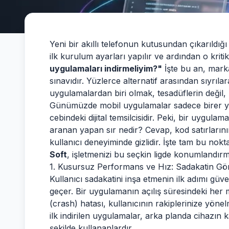
Yeni bir akıllı telefonun kutusundan çıkarıldığı
ilk kurulum ayarları yapılır ve ardından o kriti
uygulamaları indirmeliyim?"
İşte bu an, mark
sınavıdır. Yüzlerce alternatif arasından sıyrılara
uygulamalardan biri olmak, tesadüflerin değil, b
Günümüzde mobil uygulamalar sadece birer yaz
cebindeki dijital temsilcisidir. Peki, bir uygulam
aranan yapan sır nedir? Cevap, kod satırların
kullanıcı deneyiminde gizlidir. İşte tam bu nok
Soft
, işletmenizi bu seçkin ligde konumlandırm
1. Kusursuz Performans ve Hız: Sadakatin 
Kullanıcı sadakatini inşa etmenin ilk adımı gü
geçer. Bir uygulamanın açılış süresindeki her
(crash) hatası, kullanıcının rakiplerinize yönel
ilk indirilen uygulamalar, arka planda cihazın 
şekilde kullananlardır.