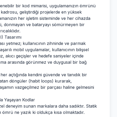
lenebilir bir kod mimarisi, uygulamanızın ömrünü
kadrosu, geliştirdiği projelerde en yüksek
manızın her işletim sisteminde ve her cihazda
 ki, donmayan ve bataryayı sömürmeyen bir
calıklıdır.
I) Tasarımı
sı yetmez; kullanıcının zihninde ve parmak
aşarılı mobil uygulamalar, kullanıcının bilişsel
z, akıcı geçişler ve hedefe saniyeler içinde
gulama arasında görünmez ve duygusal bir bağ
er açtığında kendini güvende ve tanıdık bir
ratan döngüler (habit loops) kurarak,
aşamın vazgeçilmez bir parçası haline gelmesini
cıyla Yaşayan Kodlar
özel deneyim sunan markalara daha sadıktır. Statik
n ömrü ne yazık ki oldukça kısa olmaktadır.