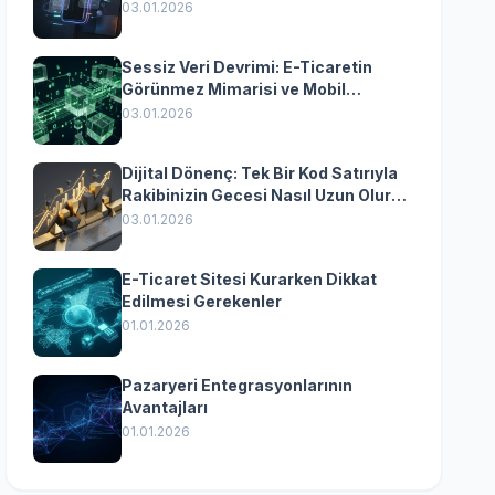
Yazılımın Kazandıran
03.01.2026
Senkronizasyonu
Sessiz Veri Devrimi: E-Ticaretin
Görünmez Mimarisi ve Mobil
Dönüşümün Kurumsal Anahtarı
03.01.2026
Dijital Dönenç: Tek Bir Kod Satırıyla
Rakibinizin Gecesi Nasıl Uzun Olur?
(Kurumsal Yazılımın Güçlü Rolü)
03.01.2026
E-Ticaret Sitesi Kurarken Dikkat
Edilmesi Gerekenler
01.01.2026
Pazaryeri Entegrasyonlarının
Avantajları
01.01.2026