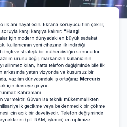
 o ilk anı hayal edin. Ekrana koruyucu film çekilir,
k soruyla karşı karşıya kalınır:
"Hangi
alar için modern dünyadaki en büyük sadakat
k, kullanıcının yeni cihazına ilk indirdiği
ilinçli ve stratejik bir mühendisliğin sonucudur.
ılım ürünü değil; markanızın kullanıcının
ayı silinmez kılan, hatta telefon değişiminde bile ilk
ın arkasında yatan vizyonda ve kusursuz bir
tada, yazılım dünyasındaki iş ortağınız
Mercuris
ak için devreye giriyor.
Görünmez Kahramanı
ven vermektir. Güven ise teknik mükemmellikten
 milisaniyelik gecikme veya beklenmedik bir çökme
mesi için açık bir davetiyedir. Telefon değişiminde
kaynaklarını (pil, RAM, işlemci) en optimize