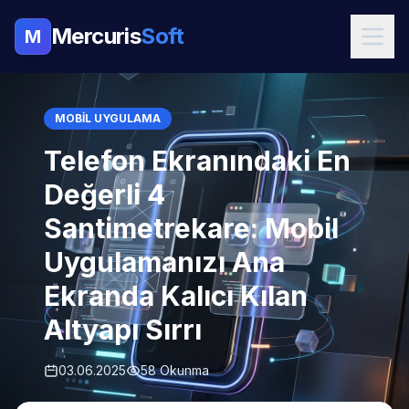
Mercuris
Soft
M
MOBIL UYGULAMA
Telefon Ekranındaki En
Değerli 4
Santimetrekare: Mobil
Uygulamanızı Ana
Ekranda Kalıcı Kılan
Altyapı Sırrı
03.06.2025
58 Okunma