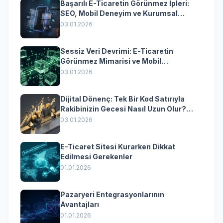
Başarılı E-Ticaretin Görünmez İpleri:
SEO, Mobil Deneyim ve Kurumsal
Yazılımın Kazandıran Senkronizasyonu
03.01.2026
Sessiz Veri Devrimi: E-Ticaretin
Görünmez Mimarisi ve Mobil
Dönüşümün Kurumsal Anahtarı
03.01.2026
Dijital Dönenç: Tek Bir Kod Satırıyla
Rakibinizin Gecesi Nasıl Uzun Olur?
(Kurumsal Yazılımın Güçlü Rolü)
03.01.2026
E-Ticaret Sitesi Kurarken Dikkat
Edilmesi Gerekenler
01.01.2026
Pazaryeri Entegrasyonlarının
Avantajları
01.01.2026