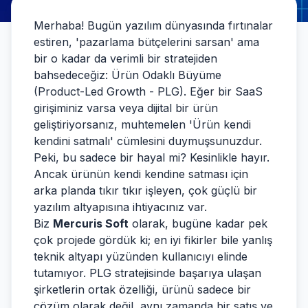
Merhaba! Bugün yazılım dünyasında fırtınalar
estiren, 'pazarlama bütçelerini sarsan' ama
bir o kadar da verimli bir stratejiden
bahsedeceğiz: Ürün Odaklı Büyüme
(Product-Led Growth - PLG). Eğer bir SaaS
girişiminiz varsa veya dijital bir ürün
geliştiriyorsanız, muhtemelen 'Ürün kendi
kendini satmalı' cümlesini duymuşsunuzdur.
Peki, bu sadece bir hayal mi? Kesinlikle hayır.
Ancak ürünün kendi kendine satması için
arka planda tıkır tıkır işleyen, çok güçlü bir
yazılım altyapısına ihtiyacınız var.
Biz
Mercuris Soft
olarak, bugüne kadar pek
çok projede gördük ki; en iyi fikirler bile yanlış
teknik altyapı yüzünden kullanıcıyı elinde
tutamıyor. PLG stratejisinde başarıya ulaşan
şirketlerin ortak özelliği, ürünü sadece bir
çözüm olarak değil, aynı zamanda bir satış ve