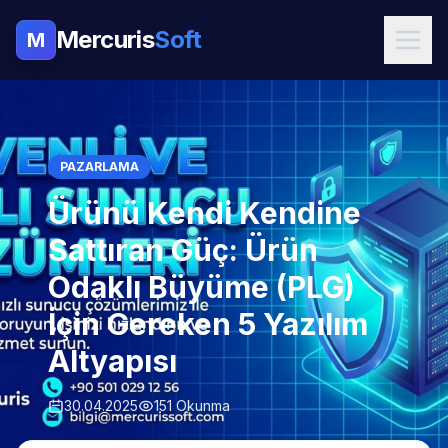
Mercuris
Soft
M
PAZARLAMA
Ürünü Kendi Kendine
Sattıran Güç: Ürün
Odaklı Büyüme (PLG)
İçin Gereken 5 Yazılım
Altyapısı
30.04.2025
151 Okunma