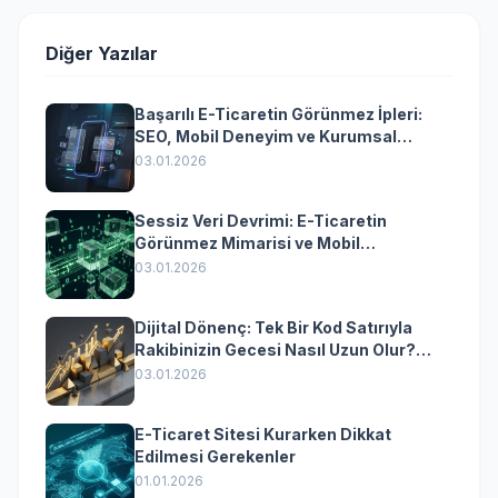
Diğer Yazılar
Başarılı E-Ticaretin Görünmez İpleri:
SEO, Mobil Deneyim ve Kurumsal
Yazılımın Kazandıran Senkronizasyonu
03.01.2026
Sessiz Veri Devrimi: E-Ticaretin
Görünmez Mimarisi ve Mobil
Dönüşümün Kurumsal Anahtarı
03.01.2026
Dijital Dönenç: Tek Bir Kod Satırıyla
Rakibinizin Gecesi Nasıl Uzun Olur?
(Kurumsal Yazılımın Güçlü Rolü)
03.01.2026
E-Ticaret Sitesi Kurarken Dikkat
Edilmesi Gerekenler
01.01.2026