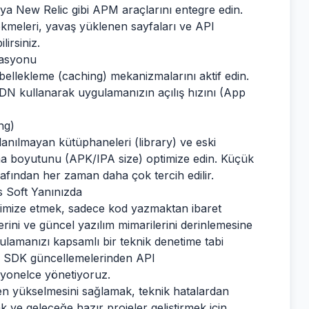
ya New Relic gibi APM araçlarını entegre edin.
ökmeleri, yavaş yüklenen sayfaları ve API
irsiniz.
zasyonu
ellekleme (caching) mekanizmalarını aktif edin.
N kullanarak uygulamanızın açılış hızını (App
ng)
lanılmayan kütüphaneleri (library) ve eski
a boyutunu (APK/IPA size) optimize edin. Küçük
afından her zaman daha çok tercih edilir.
s Soft Yanınızda
timize etmek, sadece kod yazmaktan ibaret
klerini ve güncel yazılım mimarilerini derinlemesine
ulamanızı kapsamlı bir teknik denetime tabi
a, SDK güncellemelerinden API
syonelce yönetiyoruz.
n yükselmesini sağlamak, teknik hatalardan
 ve geleceğe hazır projeler geliştirmek için