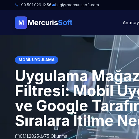
+90 501 029 12 56
bilgi@mercurissoft.com
Mercuris
Soft
M
Anasay
MOBIL UYGULAMA
Uygulama Mağaz
Filtresi: Mobil 
ve Google Tarafı
Sıralara İtilme N
01.11.2025
75 Okunma