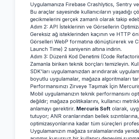
Uygulamanıza Firebase Crashlytics, Sentry ve
Bu araçlar sayesinde kullanıcıların yaşadığı ç
gecikmelerini gerçek zamanlı olarak takip edebil
Adım 2: API İsteklerinin ve Görsellerin Optimi
Gereksiz ağ isteklerinden kaçının ve HTTP önb
Görselleri WebP formatına dönüştürerek ve CD
Launch Time) 2 saniyenin altına indirin.
Adım 3: Düzenli Kod Denetimi (Code Refactori
Zamanla biriken teknik borçları temizleyin. Kul
SDK'ları uygulamanızdan arındırarak uygulam
boyutlu uygulamalar, mağaza algoritmaları tar
Performansınızı Zirveye Taşımak İçin Mercuri
Mobil uygulamanızın teknik performansını op
değildir; mağaza politikalarını, kullanıcı metri
anlamayı gerektirir.
Mercuris Soft
olarak, uyg
tutuyor; ANR oranlarından bellek sızıntıların
optimizasyonlarına kadar tüm süreçleri profe
Uygulamanızın mağaza sıralamalarında yenide
arınmış kusursuz bir kullanıcı deneyimi sunmak