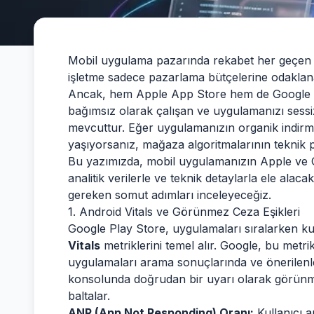
Mobil uygulama pazarında rekabet her geçen gü
işletme sadece pazarlama bütçelerine odaklan
Ancak, hem Apple App Store hem de Google Pl
bağımsız olarak çalışan ve uygulamanızı sessizc
mevcuttur. Eğer uygulamanızın organik indirm
yaşıyorsanız, mağaza algoritmalarının teknik per
Bu yazımızda, mobil uygulamanızın Apple ve G
analitik verilerle ve teknik detaylarla ele al
gereken somut adımları inceleyeceğiz.
1. Android Vitals ve Görünmez Ceza Eşikleri
Google Play Store, uygulamaları sıralarken k
Vitals
metriklerini temel alır. Google, bu metrik
uygulamaları arama sonuçlarında ve önerilenler 
konsolunda doğrudan bir uyarı olarak görü
baltalar.
ANR (App Not Responding) Oranı:
Kullanıcı 