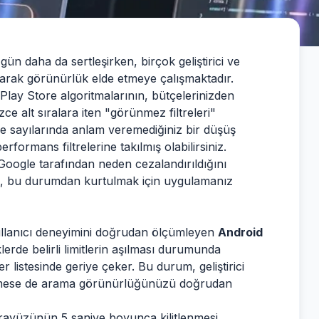
n daha da sertleşirken, birçok geliştirici ve
arak görünürlük elde etmeye çalışmaktadır.
ay Store algoritmalarının, bütçelerinizden
e alt sıralara iten "görünmez filtreleri"
e sayılarında anlam veremediğiniz bir düşüş
formans filtrelerine takılmış olabilirsiniz.
oogle tarafından neden cezalandırıldığını
acak, bu durumdan kurtulmak için uygulamanız
ullanıcı deneyimini doğrudan ölçümleyen
Android
lerde belirli limitlerin aşılması durumunda
listesinde geriye çeker. Bu durum, geliştirici
nmese de arama görünürlüğünüzü doğrudan
arayüzünün 5 saniye boyunca kilitlenmesi