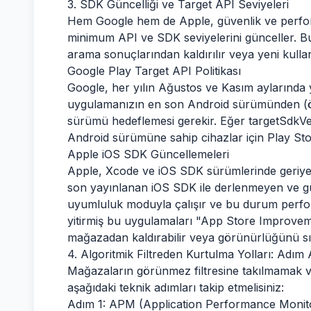
3. SDK Güncelliği ve Target API Seviyeleri
Hem Google hem de Apple, güvenlik ve perfor
minimum API ve SDK seviyelerini günceller. 
arama sonuçlarından kaldırılır veya yeni kullan
Google Play Target API Politikası
Google, her yılın Ağustos ve Kasım aylarında 
uygulamanızın en son Android sürümünden (örn
sürümü hedeflemesi gerekir. Eğer targetSdkVe
Android sürümüne sahip cihazlar için Play Stor
Apple iOS SDK Güncellemeleri
Apple, Xcode ve iOS SDK sürümlerinde geriye dö
son yayınlanan iOS SDK ile derlenmeyen ve g
uyumluluk moduyla çalışır ve bu durum perform
yitirmiş bu uygulamaları "App Store Improve
mağazadan kaldırabilir veya görünürlüğünü sıfır
4. Algoritmik Filtreden Kurtulma Yolları: Adı
Mağazaların görünmez filtresine takılmamak ve 
aşağıdaki teknik adımları takip etmelisiniz:
Adım 1: APM (Application Performance Monit