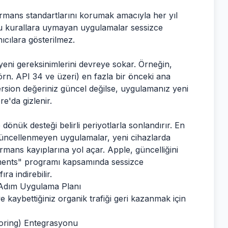
mans standartlarını korumak amacıyla her yıl
Bu kurallara uymayan uygulamalar sessizce
ıcılara gösterilmez.
yeni gereksinimlerini devreye sokar. Örneğin,
. API 34 ve üzeri) en fazla bir önceki ana
rsion değeriniz güncel değilse, uygulamanız yeni
e'da gizlenir.
nük desteği belirli periyotlarla sonlandırır. En
üncellenmeyen uygulamalar, yeni cihazlarda
ans kayıplarına yol açar. Apple, güncelliğini
ments" programı kapsamında sessizce
a indirebilir.
m Adım Uygulama Planı
kaybettiğiniz organik trafiği geri kazanmak için
oring) Entegrasyonu