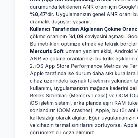
durumunda tetiklenen ANR oranı için Google'ın 
%0,47
'dir. Uygulamanızın genel ANR oranı bu
dramatik düşüşler yaşanır.
Kullanıcı Tarafından Algılanan Çökme Oranı:
çökme oranının
%1,09
seviyesini aşması, Googl
Bu metrikleri optimize etmek ve teknik borçlar
Mercuris Soft
uzman yazılım ekibi, Android Vi
ANR ve çökme oranlarınızı bu kritik eşiklerin g
2. iOS App Store Performance Metrics ve Ter
Apple tarafında ise durum daha sıkı kurallara 
cihaz üzerindeki kaynak tüketimini yakından t
kullanımı, uygulamanızın mağaza kaderini belir
Bellek Sızıntıları (Memory Leaks) ve OOM (O
iOS işletim sistemi, arka planda aşırı RAM tük
sonlandırır (OOM crashes). Apple, bu tür ani k
kalitesizliği olarak algılar. Eğer uygulamanızı
ve cihazın termal sınırlarını zorluyorsa, Ap
görünmez bir ceza alırsınız.