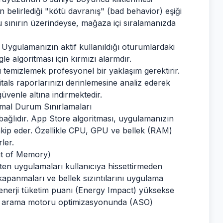
belirlediği "kötü davranış" (bad behavior) eşiği
 sınırın üzerindeyse, mağaza içi sıralamanızda
Uygulamanızın aktif kullanıldığı oturumlardaki
e algoritması için kırmızı alarmdır.
ı temizlemek profesyonel bir yaklaşım gerektirir.
tals raporlarınızı derinlemesine analiz ederek
üvenle altına indirmektedir.
mal Durum Sınırlamaları
bağlıdır. App Store algoritması, uygulamanızın
akip eder. Özellikle CPU, GPU ve bellek (RAM)
ler.
ut of Memory)
eten uygulamaları kullanıcıya hissettirmeden
apanmaları ve bellek sızıntılarını uygulama
n enerji tüketim puanı (Energy Impact) yüksekse
ple arama motoru optimizasyonunda (ASO)