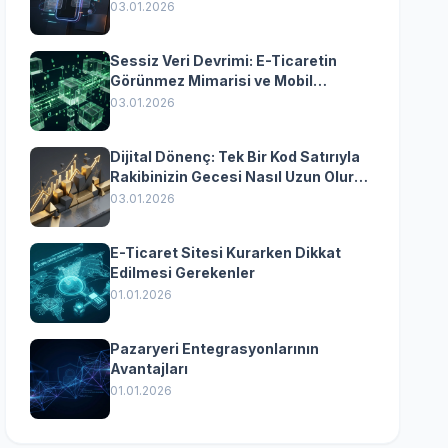
Yazılımın Kazandıran
03.01.2026
Senkronizasyonu
Sessiz Veri Devrimi: E-Ticaretin
Görünmez Mimarisi ve Mobil
Dönüşümün Kurumsal Anahtarı
03.01.2026
Dijital Dönenç: Tek Bir Kod Satırıyla
Rakibinizin Gecesi Nasıl Uzun Olur?
(Kurumsal Yazılımın Güçlü Rolü)
03.01.2026
E-Ticaret Sitesi Kurarken Dikkat
Edilmesi Gerekenler
01.01.2026
Pazaryeri Entegrasyonlarının
Avantajları
01.01.2026