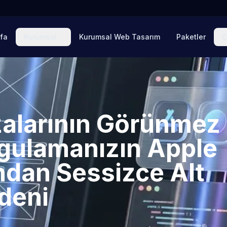
fa
Kurumsal
Kurumsal Web Tasarım
Paketler
Ç
alarının Görünmez
Uygulamanızın Apple
ndan Sessizce Alt
edeni