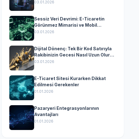
Yazılımın Kazandıran
03.01.2026
Senkronizasyonu
Sessiz Veri Devrimi: E-Ticaretin
Görünmez Mimarisi ve Mobil
Dönüşümün Kurumsal Anahtarı
03.01.2026
Dijital Dönenç: Tek Bir Kod Satırıyla
Rakibinizin Gecesi Nasıl Uzun Olur?
(Kurumsal Yazılımın Güçlü Rolü)
03.01.2026
E-Ticaret Sitesi Kurarken Dikkat
Edilmesi Gerekenler
01.01.2026
Pazaryeri Entegrasyonlarının
Avantajları
01.01.2026