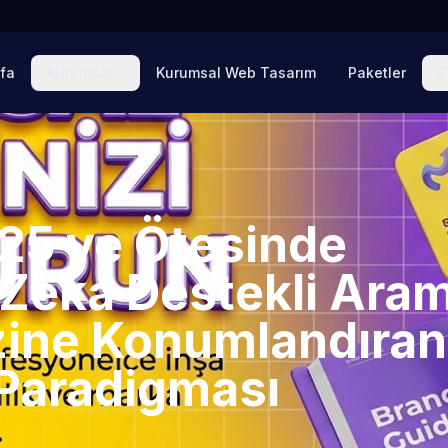
fa
Kurumsal
Kurumsal Web Tasarım
Paketler
Ç
25 ve Ötesinde
 Zeka Destekli Ara
zine Konumlandıran
 Paradigması