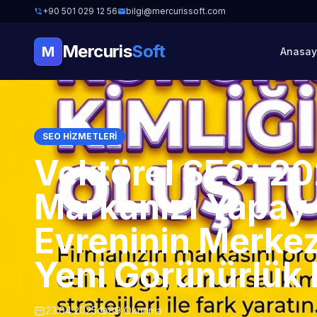
+90 501 029 12 56
bilgi@mercurissoft.com
Mercuris
Soft
M
Anasay
SEO HIZMETLERI
Vektörel SEO: 20
Markanızı Yapay
Evreninin Merke
Yeni Görünürlük
23.04.2025
89 Okunma