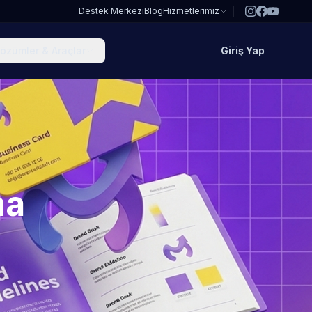
Destek Merkezi
Blog
Hizmetlerimiz
özümler & Araçlar
Giriş Yap
ma