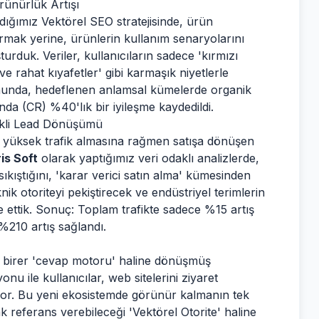
rünürlük Artışı
dığımız Vektörel SEO stratejisinde, ürün
rmak yerine, ürünlerin kullanım senaryolarını
rduk. Veriler, kullanıcıların sadece 'kırmızı
ve rahat kıyafetler' gibi karmaşık niyetlerle
sonunda, hedeflenen anlamsal kümelerde organik
a (CR) %40'lık bir iyileşme kaydedildi.
likli Lead Dönüşümü
 yüksek trafik almasına rağmen satışa dönüşen
is Soft
olarak yaptığımız veri odaklı analizlerde,
sıkıştığını, 'karar verici satın alma' kümesinden
nik otoriteyi pekiştirecek ve endüstriyel terimlerin
ze ettik. Sonuç: Toplam trafikte sadece %15 artış
%210 artış sağlandı.
ık birer 'cevap motoru' haline dönüşmüş
 ile kullanıcılar, web sitelerini ziyaret
yor. Bu yeni ekosistemde görünür kalmanın tek
k referans verebileceği 'Vektörel Otorite' haline