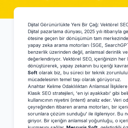
Dijital Görünürlükte Yeni Bir Çağ: Vektörel SE
Dijital pazarlama dünyası, 2025 yılı itibarıyla
ötesine geçen bir dönüşümün tam merkezinde ye
yapay zeka arama motorları (SGE, SearchGPT g
benzerlik üzerinden değil, anlamsal derinlik 
değerlendiriyor. Vektörel SEO, içeriğinizin her
dönüştürerek, yapay zekanın bu içeriği kavra
Soft
olarak biz, bu süreci bir teknik zorunlul
mücadelesinin temel taşı olarak görüyoruz.
Anahtar Kelime Odaklılıktan Anlamsal İlişkilere
Klasik SEO stratejileri, 'en iyi ayakkabı' gibi b
kullanıcının niyetini (intent) analiz eder. Veri
çeyreğinden itibaren arama motorları, bir içer
sorunlara çözüm sunduğu' ile ilgileniyor. Bu 
giriyor. Bir içeriğin anlamsal yoğunluğu, o iç
kurmasını sağlar.
Mercuris Soft
, geliştirdiği 