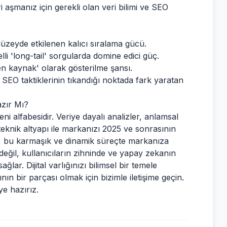
ri aşmanız için gerekli olan veri bilimi ve SEO
eyde etkilenen kalıcı sıralama gücü.
 'long-tail' sorgularda domine edici güç.
en kaynak' olarak gösterilme şansı.
SEO taktiklerinin tıkandığı noktada fark yaratan
zır Mı?
eni alfabesidir. Veriye dayalı analizler, anlamsal
teknik altyapı ile markanızı 2025 ve sonrasının
, bu karmaşık ve dinamik süreçte markanıza
eğil, kullanıcıların zihninde ve yapay zekanın
ğlar. Dijital varlığınızı bilimsel bir temele
n bir parçası olmak için bizimle iletişime geçin.
e hazırız.