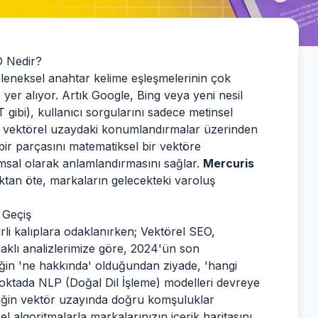
O Nedir?
 geleneksel anahtar kelime eşleşmelerinin çok
r alıyor. Artık Google, Bing veya yeni nesil
ibi), kullanıcı sorgularını sadece metinsel
ve vektörel uzaydaki konumlandırmalar üzerinden
 bir parçasını matematiksel bir vektöre
msal olarak anlamlandırmasını sağlar.
Mercuris
uktan öte, markaların gelecekteki varoluş
 Geçiş
elirli kalıplara odaklanırken; Vektörel SEO,
 odaklı analizlerimize göre, 2024'ün son
iğin 'ne hakkında' olduğundan ziyade, 'hangi
noktada NLP (Doğal Dil İşleme) modelleri devreye
eriğin vektör uzayında doğru komşuluklar
özel algoritmalarla markalarınızın içerik haritasını