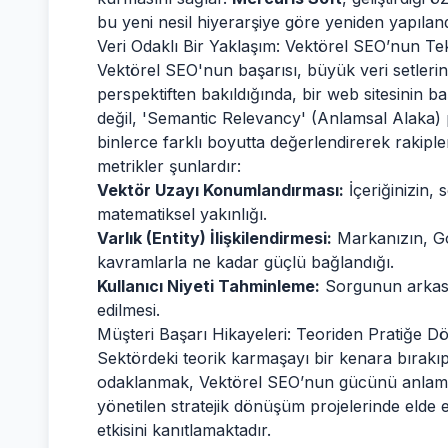
bu yeni nesil hiyerarşiye göre yeniden yapıland
Veri Odaklı Bir Yaklaşım: Vektörel SEO’nun Te
Vektörel SEO'nun başarısı, büyük veri setlerini
perspektiften bakıldığında, bir web sitesinin ba
değil, 'Semantic Relevancy' (Anlamsal Alaka) p
binlerce farklı boyutta değerlendirerek rakipler
metrikler şunlardır:
Vektör Uzayı Konumlandırması:
İçeriğinizin,
matematiksel yakınlığı.
Varlık (Entity) İlişkilendirmesi:
Markanızın, Go
kavramlarla ne kadar güçlü bağlandığı.
Kullanıcı Niyeti Tahminleme:
Sorgunun arkasınd
edilmesi.
Müşteri Başarı Hikayeleri: Teoriden Pratiğe 
Sektördeki teorik karmaşayı bir kenara bırakıp
odaklanmak, Vektörel SEO’nun gücünü anlamak
yönetilen stratejik dönüşüm projelerinde elde
etkisini kanıtlamaktadır.