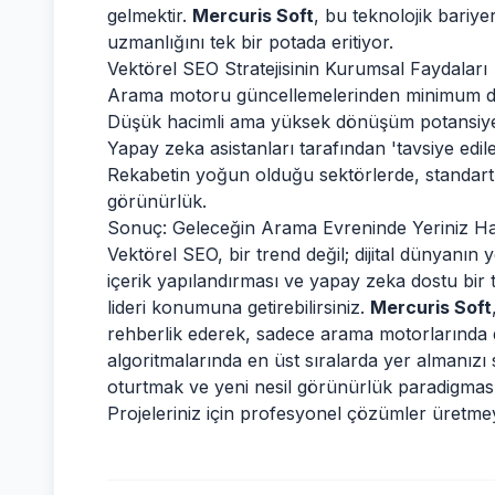
gelmektir.
Mercuris Soft
, bu teknolojik bariye
uzmanlığını tek bir potada eritiyor.
Vektörel SEO Stratejisinin Kurumsal Faydaları
Arama motoru güncellemelerinden minimum düz
Düşük hacimli ama yüksek dönüşüm potansiyelli
Yapay zeka asistanları tarafından 'tavsiye edil
Rekabetin yoğun olduğu sektörlerde, standart 
görünürlük.
Sonuç: Geleceğin Arama Evreninde Yeriniz Ha
Vektörel SEO, bir trend değil; dijital dünyanın y
içerik yapılandırması ve yapay zeka dostu bir 
lideri konumuna getirebilirsiniz.
Mercuris Soft
rehberlik ederek, sadece arama motorlarında d
algoritmalarında en üst sıralarda yer almanızı sa
oturtmak ve yeni nesil görünürlük paradigmasını
Projeleriniz için profesyonel çözümler üretmey