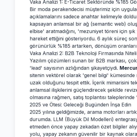
Vaka Analizi 1: E-Ticaret Sektöründe %185 Gö
Bir moda perakendecisi müşterimiz için uygula
açıklamalarını sadece anahtar kelimeyle doldu
kapsayan anlamsal bir ağ (semantic web) oluştu
elbise' aratmadığını, 'mezuniyet töreni için şık 
hareket ettiğini gösteriyordu. 6 aylık süreç 
görünürlük %185 artarken, dönüşüm oranlarınd
Vaka Analizi 2: B2B Teknoloji Firmasında Nite
Yazılım çözümleri sunan bir B2B markası, çok
'lead' sayısının azlığından şikayetçiydi.
Mercur
sitenin vektörel olarak 'genel bilgi' kümesinde 
uzak olduğunu tespit ettik. İçerik mimarisini tek
anlamsal ilişkilerini güçlendirecek şekilde revi
olmasına rağmen, satış toplantısı taleplerinde 
2025 ve Ötesi: Geleceği Bugünden İnşa Edin
2025 yılına geldiğimizde, arama motorları art
durumda. LLM (Büyük Dil Modelleri) entegrasyonu
etmeden önce yapay zekadan özet bilgiler alı
yolu, yapay zekanın güvenilir bir kaynak olara