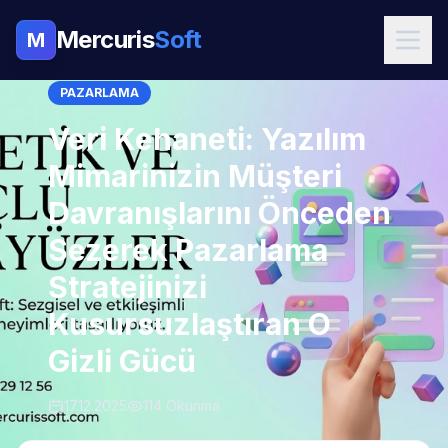
Mercuris
Soft
M
PAZARLAMA
Veri Kehaneti: Yazılım
Mimarinizin Müşteri
Davranışlarını Önceden
Sezerek Pazarlama
Stratejinizi
Kusursuzlaştıran O
Gizli Gücü
17.12.2025
114 Okunma