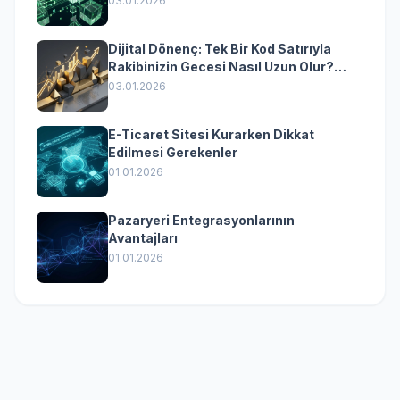
03.01.2026
Dijital Dönenç: Tek Bir Kod Satırıyla
Rakibinizin Gecesi Nasıl Uzun Olur?
(Kurumsal Yazılımın Güçlü Rolü)
03.01.2026
E-Ticaret Sitesi Kurarken Dikkat
Edilmesi Gerekenler
01.01.2026
Pazaryeri Entegrasyonlarının
Avantajları
01.01.2026