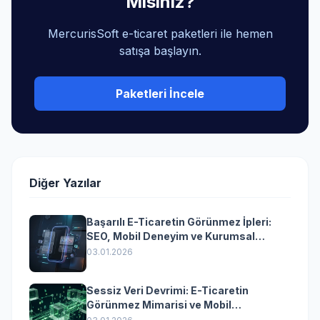
Mısınız?
MercurisSoft e-ticaret paketleri ile hemen
satışa başlayın.
Paketleri İncele
Diğer Yazılar
Başarılı E-Ticaretin Görünmez İpleri:
SEO, Mobil Deneyim ve Kurumsal
Yazılımın Kazandıran Senkronizasyonu
03.01.2026
Sessiz Veri Devrimi: E-Ticaretin
Görünmez Mimarisi ve Mobil
Dönüşümün Kurumsal Anahtarı