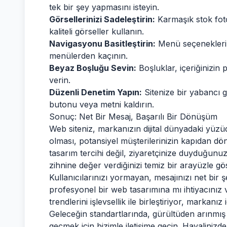
tek bir şey yapmasını isteyin.
Görsellerinizi Sadeleştirin:
Karmaşık stok foto
kaliteli görseller kullanın.
Navigasyonu Basitleştirin:
Menü seçeneklerini
menülerden kaçının.
Beyaz Boşluğu Sevin:
Boşluklar, içeriğinizin 
verin.
Düzenli Denetim Yapın:
Sitenize bir yabancı g
butonu veya metni kaldırın.
Sonuç: Net Bir Mesaj, Başarılı Bir Dönüşüm
Web siteniz, markanızın dijital dünyadaki yüz
olması, potansiyel müşterilerinizin kapıdan d
tasarım tercihi değil, ziyaretçinize duyduğunu
zihnine değer verdiğinizi temiz bir arayüzle gös
Kullanıcılarınızı yormayan, mesajınızı net bir 
profesyonel bir web tasarımına mı ihtiyacınız
trendlerini işlevsellik ile birleştiriyor, markanı
Geleceğin standartlarında, gürültüden arınmış v
geçmek için bizimle iletişime geçin. Hayalinizdek