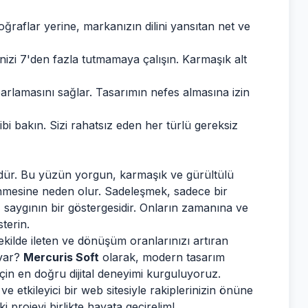
ğraflar yerine, markanızın dilini yansıtan net ve
zi 7'den fazla tutmamaya çalışın. Karmaşık alt
parlamasını sağlar. Tasarımın nefes almasına izin
ibi bakın. Sizi rahatsız eden her türlü gereksiz
üdür. Bu yüzün yorgun, karmaşık ve gürültülü
önmesine neden olur. Sadeleşmek, sadece bir
z saygının bir göstergesidir. Onların zamanına ve
terin.
şekilde ileten ve dönüşüm oranlarınızı artıran
 var?
Mercuris Soft
olarak, modern tasarım
z için en doğru dijital deneyimi kurguluyoruz.
e etkileyici bir web sitesiyle rakiplerinizin önüne
i projeyi birlikte hayata geçirelim!