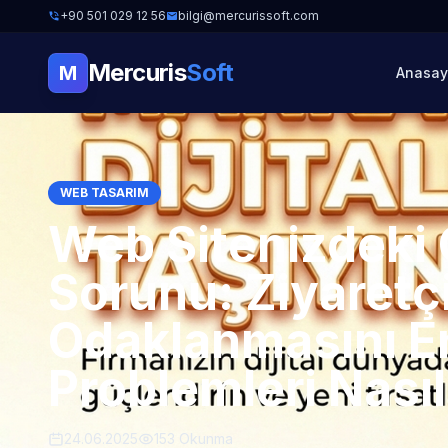
+90 501 029 12 56
bilgi@mercurissoft.com
Mercuris
Soft
M
Anasay
WEB TASARIM
Web Sitenizdeki 
Sorunu: Ziyaretç
Odaklanmasını E
Problemleri Nası
24.06.2025
153 Okunma