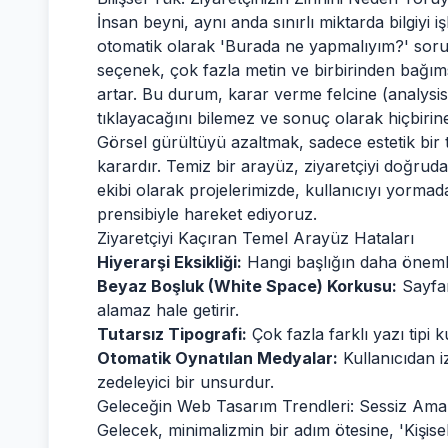
İnsan beyni, aynı anda sınırlı miktarda bilgiyi i
otomatik olarak 'Burada ne yapmalıyım?' soru
seçenek, çok fazla metin ve birbirinden bağım
artar. Bu durum, karar verme felcine (analysis
tıklayacağını bilemez ve sonuç olarak hiçbirin
Görsel gürültüyü azaltmak, sadece estetik bir te
karardır. Temiz bir arayüz, ziyaretçiyi doğruda
ekibi olarak projelerimizde, kullanıcıyı yormad
prensibiyle hareket ediyoruz.
Ziyaretçiyi Kaçıran Temel Arayüz Hataları
Hiyerarşi Eksikliği:
Hangi başlığın daha önemli 
Beyaz Boşluk (White Space) Korkusu:
Sayfan
alamaz hale getirir.
Tutarsız Tipografi:
Çok fazla farklı yazı tipi 
Otomatik Oynatılan Medyalar:
Kullanıcıdan i
zedeleyici bir unsurdur.
Geleceğin Web Tasarım Trendleri: Sessiz Ama
Gelecek, minimalizmin bir adım ötesine, 'Kişisell