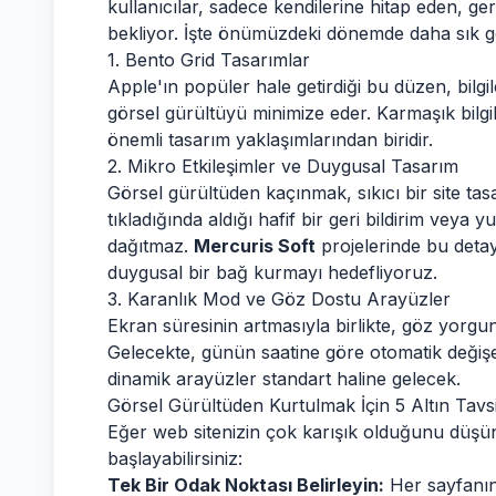
kullanıcılar, sadece kendilerine hitap eden, ge
bekliyor. İşte önümüzdeki dönemde daha sık g
1. Bento Grid Tasarımlar
Apple'ın popüler hale getirdiği bu düzen, bilg
görsel gürültüyü minimize eder. Karmaşık bilgil
önemli tasarım yaklaşımlarından biridir.
2. Mikro Etkileşimler ve Duygusal Tasarım
Görsel gürültüden kaçınmak, sıkıcı bir site tas
tıkladığında aldığı hafif bir geri bildirim veya y
dağıtmaz.
Mercuris Soft
projelerinde bu deta
duygusal bir bağ kurmayı hedefliyoruz.
3. Karanlık Mod ve Göz Dostu Arayüzler
Ekran süresinin artmasıyla birlikte, göz yorgu
Gelecekte, günün saatine göre otomatik değişe
dinamik arayüzler standart haline gelecek.
Görsel Gürültüden Kurtulmak İçin 5 Altın Tavs
Eğer web sitenizin çok karışık olduğunu düşün
başlayabilirsiniz:
Tek Bir Odak Noktası Belirleyin:
Her sayfanın 