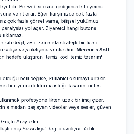
şleyebilir. Bir web sitesine girdiğimizde beynimiz
suna yanıt arar. Eğer karşımızda çok fazla
sız çok fazla görsel varsa, bilişsel yükümüz
 paralysis) yol açar. Ziyaretçi hangi butona
e tıklamaz.
rcih değil, aynı zamanda stratejik bir ticari
n satışa veya iletişime yönlendirir.
Mercuris Soft
an hedefe ulaştıran 'temiz kod, temiz tasarım'
olduğu belli değilse, kullanıcı okumayı bırakır.
ın her yerini doldurma isteği, tasarımı nefes
kullanmak profesyonellikten uzak bir imaj çizer.
zin almadan başlayan videolar veya sesler, güven
 Güçlü Arayüzler
eştirilmiş Sessizliğe' doğru evriliyor. Artık