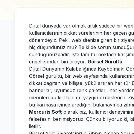
Dijital dünyada var olmak artık sadece bir web
kullanıcılarının dikkat sürelerinin her geçen gün
dönemdeyiz. Peki, web sitenize giren bir ziyaret
hiç düşündünüz mü? Belki de sorun sunduğunuz
sunduğunuzdadır. İşte tam bu noktada karşı
engellerinden biri çıkıyor:
Görsel Gürültü.
Dijital Dünyanın Kalabalığında Kaybolmak: Gö
Görsel gürültü, bir web sayfasında kullanıcın
dikkat dağıtan ve bilişsel yükü artıran her tür
bannerlar, uyumsuz renk paletleri, her yerde
menüleri bu kirliliğin en yaygın örnekleridir. Z
bu karmaşa içinde aradığını bulamayınca zihni 
Mercuris Soft
olarak biz, kullanıcı deneyimin
felsefesini benimsiyoruz. Çünkü biliyoruz ki, 
iletilir.
Bilişsel Yük: Ziyaretçinizin Zihnini Neden Yor