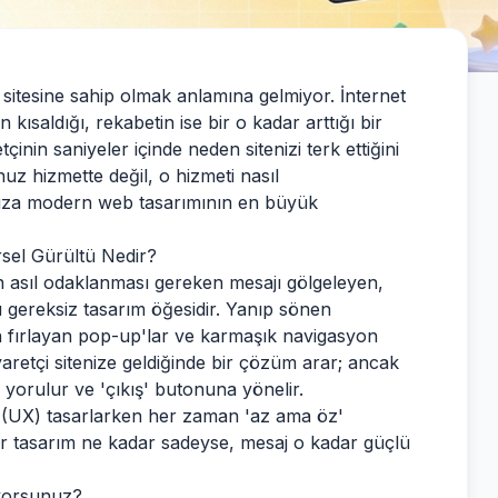
 sitesine sahip olmak anlamına gelmiyor. İnternet
 kısaldığı, rekabetin ise bir o kadar arttığı bir
çinin saniyeler içinde neden sitenizi terk ettiğini
 hizmette değil, o hizmeti nasıl
mıza modern web tasarımının en büyük
rsel Gürültü Nedir?
ın asıl odaklanması gereken mesajı gölgeleyen,
lü gereksiz tasarım öğesidir. Yanıp sönen
n fırlayan pop-up'lar ve karmaşık navigasyon
iyaretçi sitenize geldiğinde bir çözüm arar; ancak
yorulur ve 'çıkış' butonuna yönelir.
i (UX) tasarlarken her zaman 'az ama öz'
bir tasarım ne kadar sadeyse, mesaj o kadar güçlü
uyorsunuz?