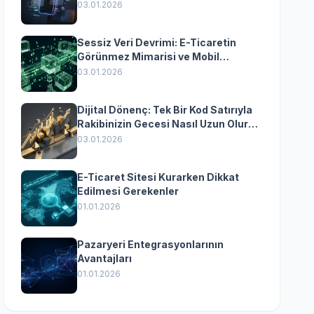
Yazılımın Kazandıran
03.01.2026
Senkronizasyonu
Sessiz Veri Devrimi: E-Ticaretin
Görünmez Mimarisi ve Mobil
Dönüşümün Kurumsal Anahtarı
03.01.2026
Dijital Dönenç: Tek Bir Kod Satırıyla
Rakibinizin Gecesi Nasıl Uzun Olur?
(Kurumsal Yazılımın Güçlü Rolü)
03.01.2026
E-Ticaret Sitesi Kurarken Dikkat
Edilmesi Gerekenler
01.01.2026
Pazaryeri Entegrasyonlarının
Avantajları
01.01.2026