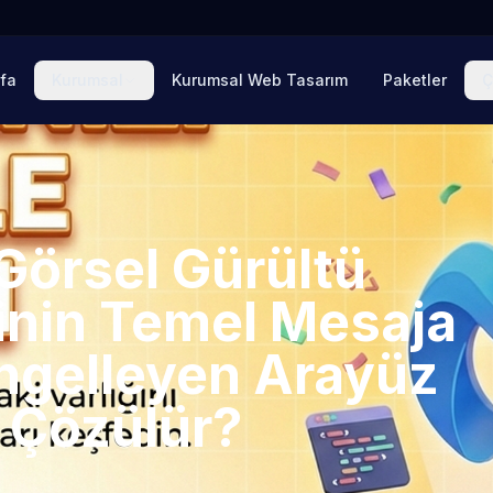
fa
Kurumsal
Kurumsal Web Tasarım
Paketler
Ç
Görsel Gürültü
inin Temel Mesaja
ngelleyen Arayüz
l Çözülür?