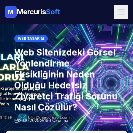
Mercuris
Soft
M
WEB TASARIM
Web Sitenizdeki Görsel
Yönlendirme
Eksikliğinin Neden
Olduğu Hedefsiz
Ziyaretçi Trafiği Sorunu
Nasıl Çözülür?
26.10.2025
166 Okunma