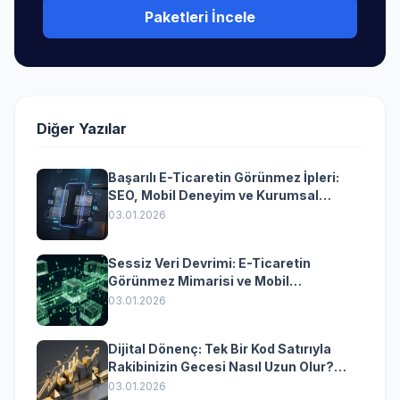
Paketleri İncele
Diğer Yazılar
Başarılı E-Ticaretin Görünmez İpleri:
SEO, Mobil Deneyim ve Kurumsal
Yazılımın Kazandıran Senkronizasyonu
03.01.2026
Sessiz Veri Devrimi: E-Ticaretin
Görünmez Mimarisi ve Mobil
Dönüşümün Kurumsal Anahtarı
03.01.2026
Dijital Dönenç: Tek Bir Kod Satırıyla
Rakibinizin Gecesi Nasıl Uzun Olur?
(Kurumsal Yazılımın Güçlü Rolü)
03.01.2026