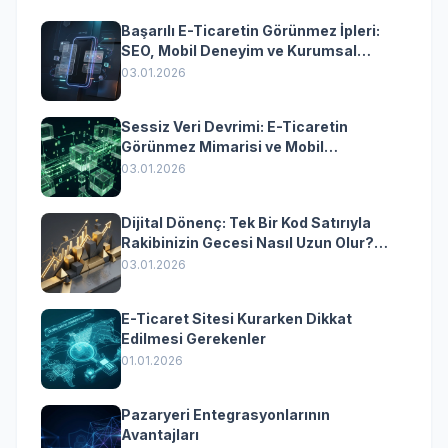
Başarılı E-Ticaretin Görünmez İpleri:
SEO, Mobil Deneyim ve Kurumsal
Yazılımın Kazandıran Senkronizasyonu
03.01.2026
Sessiz Veri Devrimi: E-Ticaretin
Görünmez Mimarisi ve Mobil
Dönüşümün Kurumsal Anahtarı
03.01.2026
Dijital Dönenç: Tek Bir Kod Satırıyla
Rakibinizin Gecesi Nasıl Uzun Olur?
(Kurumsal Yazılımın Güçlü Rolü)
03.01.2026
E-Ticaret Sitesi Kurarken Dikkat
Edilmesi Gerekenler
01.01.2026
Pazaryeri Entegrasyonlarının
Avantajları