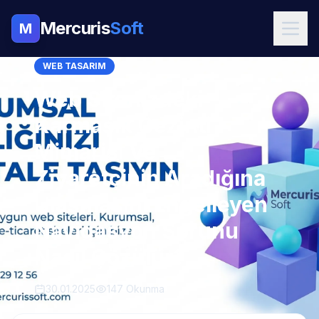
Mercuris
Soft
M
WEB TASARIM
Web Sitenizdeki
Karmaşık Gezinti
Mimarisi Ve
Ziyaretçinin Aradığına
Ulaşmasını Engelleyen
Navigasyon Sorunu
Nasıl Çözülür?
30.01.2025
147 Okunma