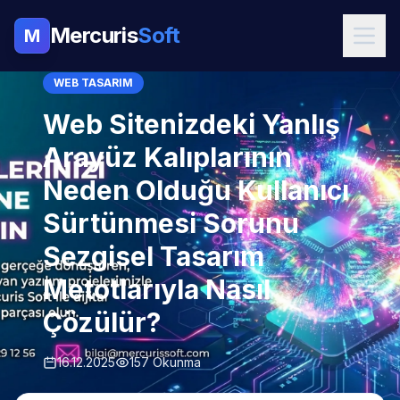
Mercuris
Soft
M
WEB TASARIM
Web Sitenizdeki Yanlış
Arayüz Kalıplarının
Neden Olduğu Kullanıcı
Sürtünmesi Sorunu
Sezgisel Tasarım
Metotlarıyla Nasıl
Çözülür?
16.12.2025
157 Okunma