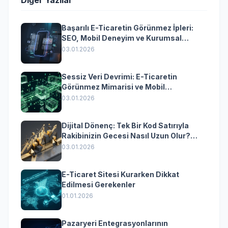
Diğer Yazılar
Başarılı E-Ticaretin Görünmez İpleri:
SEO, Mobil Deneyim ve Kurumsal
Yazılımın Kazandıran Senkronizasyonu
03.01.2026
Sessiz Veri Devrimi: E-Ticaretin
Görünmez Mimarisi ve Mobil
Dönüşümün Kurumsal Anahtarı
03.01.2026
Dijital Dönenç: Tek Bir Kod Satırıyla
Rakibinizin Gecesi Nasıl Uzun Olur?
(Kurumsal Yazılımın Güçlü Rolü)
03.01.2026
E-Ticaret Sitesi Kurarken Dikkat
Edilmesi Gerekenler
01.01.2026
Pazaryeri Entegrasyonlarının