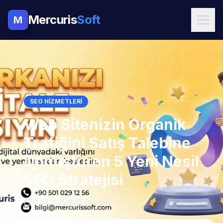
Mercuris
Soft
M
SEO HIZMETLERI
Web Sitenizin Organik
Trafiğini Satış Talebine
Dönüştüren 5 Yeni Nesil
SEO Stratejisi
13.03.2025
35 Okunma