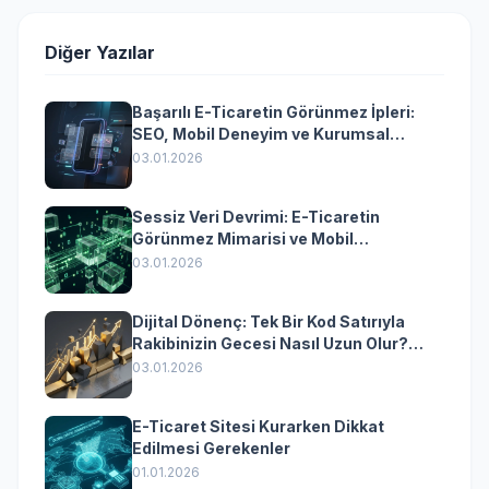
Diğer Yazılar
Başarılı E-Ticaretin Görünmez İpleri:
SEO, Mobil Deneyim ve Kurumsal
Yazılımın Kazandıran Senkronizasyonu
03.01.2026
Sessiz Veri Devrimi: E-Ticaretin
Görünmez Mimarisi ve Mobil
Dönüşümün Kurumsal Anahtarı
03.01.2026
Dijital Dönenç: Tek Bir Kod Satırıyla
Rakibinizin Gecesi Nasıl Uzun Olur?
(Kurumsal Yazılımın Güçlü Rolü)
03.01.2026
E-Ticaret Sitesi Kurarken Dikkat
Edilmesi Gerekenler
01.01.2026