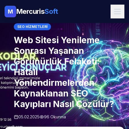
Mercuris
Soft
M
SEO HIZMETLERI
Web Sitesi Yenileme
Sonrası Yaşanan
Görünürlük Felaketi:
Hatalı
Yönlendirmelerden
Kaynaklanan SEO
Kayıpları Nasıl Çözülür?
05.02.2025
96 Okunma