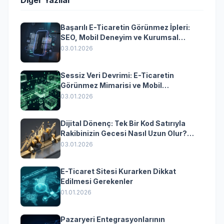
Diğer Yazılar
Başarılı E-Ticaretin Görünmez İpleri:
SEO, Mobil Deneyim ve Kurumsal
Yazılımın Kazandıran Senkronizasyonu
03.01.2026
Sessiz Veri Devrimi: E-Ticaretin
Görünmez Mimarisi ve Mobil
Dönüşümün Kurumsal Anahtarı
03.01.2026
Dijital Dönenç: Tek Bir Kod Satırıyla
Rakibinizin Gecesi Nasıl Uzun Olur?
(Kurumsal Yazılımın Güçlü Rolü)
03.01.2026
E-Ticaret Sitesi Kurarken Dikkat
Edilmesi Gerekenler
01.01.2026
Pazaryeri Entegrasyonlarının