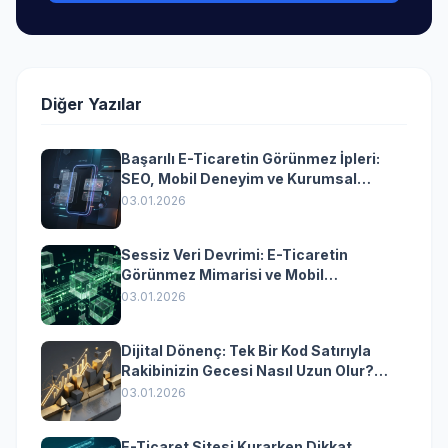
Diğer Yazılar
Başarılı E-Ticaretin Görünmez İpleri:
SEO, Mobil Deneyim ve Kurumsal
Yazılımın Kazandıran Senkronizasyonu
03.01.2026
Sessiz Veri Devrimi: E-Ticaretin
Görünmez Mimarisi ve Mobil
Dönüşümün Kurumsal Anahtarı
03.01.2026
Dijital Dönenç: Tek Bir Kod Satırıyla
Rakibinizin Gecesi Nasıl Uzun Olur?
(Kurumsal Yazılımın Güçlü Rolü)
03.01.2026
E-Ticaret Sitesi Kurarken Dikkat