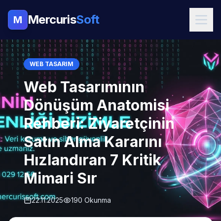
Mercuris
Soft
M
WEB TASARIM
Web Tasarımının
Dönüşüm Anatomisi
Rehberi: Ziyaretçinin
Satın Alma Kararını
Hızlandıran 7 Kritik
Mimari Sır
22.11.2025
190 Okunma