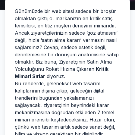
Günümüzde bir web sitesi sadece bir broşür
olmaktan çıktı; o, markanızın en kritik satış
temsilcisi, en titiz müşteri deneyimi mimarıdır.
Ancak ziyaretçilerinizin sadece ‘göz atmasını’
değil, hızla ‘satın alma kararı’ vermesini nasıl
sağlarsınız? Cevap, sadece estetik değil,
derinlemesine bir dönüşüm anatomisine sahip
olmaktır. Biz buna, Ziyaretçinin Satın Alma
Yolculuğunu Roket Hızına Çıkaran
Kritik
Mimari Sırlar
diyoruz.
Bu rehberde, geleneksel web tasarım
kalıplarının dışına çıkıp, geleceğin dijital
trendlerini bugünden yakalamanızı
sağlayacak, ziyaretçinin beynindeki karar
mekanizmasına doğrudan etki eden 7 temel
mimari prensibi keşfedeceksiniz. Hazır olun,
çünkü web tasarım artık sadece sanat değil,
bilim ve vizyon gerektiren bir disiplindir.